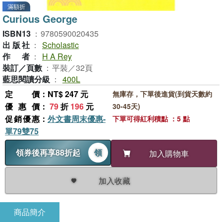
滿額折
Curious George
ISBN13
：
9780590020435
出版社
：
Scholastic
作者
：
H A Rey
裝訂／頁數
：
平裝／32頁
藍思閱讀分級
：
400L
定價
：NT$ 247 元
無庫存，下單後進貨(到貨天數約
優惠價
：
79
折
196
元
30-45天)
促銷優惠
：
外文書周末優惠-
下單可得紅利積點 ：5 點
單79雙75
領券後再享88折起
領
加入購物車
加入收藏
商品簡介