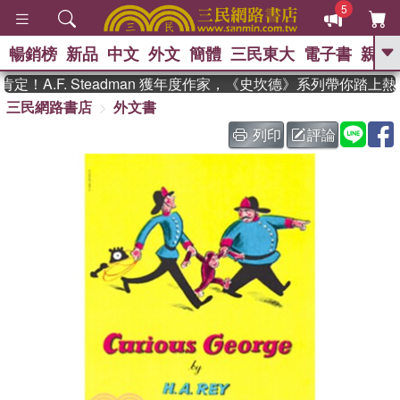
5
暢銷榜
新品
中文
外文
簡體
三民東大
電子書
親子
GO
！A.F. Steadman 獲年度作家，《史坎德》系列帶你踏上熱
三民網路書店
外文書
、
熱搜：
東野圭吾
高希均教授回憶錄
、
、
、
The Odyssey
父親節
如果歷
列印
評論
、
、
史是一群喵
暑期推薦
國際布克
、
、
獎 臺灣漫遊錄
方念華
台灣的李
、
、
登輝時代
數學女孩：黎曼猜想
偉大的迷走神經