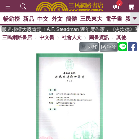
5
暢銷榜
新品
中文
外文
簡體
三民東大
電子書
親子
GO
界指標大獎肯定！A.F. Steadman 獲年度作家，《史坎德
三民網路書店
中文書
社會人文
圖書資訊
其他
、
、
熱搜：
東野圭吾
The Odyssey
、
、
父親節
如果歷史是一群喵
暑期
列印
評論
、
、
推薦
國際布克獎 臺灣漫遊錄
方
、
、
念華
台灣的李登輝時代
數學女
、
孩：黎曼猜想
偉大的迷走神經