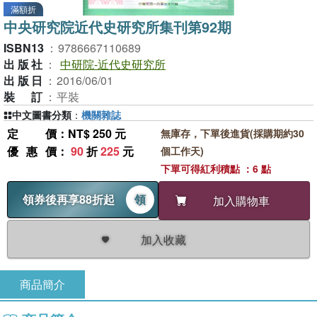
滿額折
中央研究院近代史研究所集刊第92期
ISBN13
：
9786667110689
出版社
：
中研院-近代史研究所
出版日
：
2016/06/01
裝訂
：
平裝
中文圖書分類
：
機關雜誌
定價
：NT$ 250 元
無庫存，下單後進貨(採購期約30
優惠價
：
90
折
225
元
個工作天)
下單可得紅利積點 ：6 點
領券後再享88折起
領
加入購物車
加入收藏
商品簡介