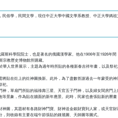
，民俗學，民間文學，現任中正大學中國文學系教授、中正大學媽祖
51），漢名阿理克，是俄羅斯科學院院士，也是著名的俄國漢學家。他在1906年至19
羅斯宗教歷史博物館所購藏。
次於華人世界展示，主題為過年時所貼的各種新春吉祥年畫，以及祭
需將貼在灶上的灶神圖換新。此外，為了盡數答謝過去一年蒙受的神
祭祀。
門神，單扇門所貼的福祿壽三星、天官五子門神，以及婦女閨房門上
炮等景象，作為貼在牆面的新年應景。此時，民家也會張貼新的曆畫
財神圖，其題材有各路財神鬥寶、財神送金銀財寶到人家，或天官財
分，則收錄有主要在端午節張貼的鍾馗圖、天師圖等圖式。