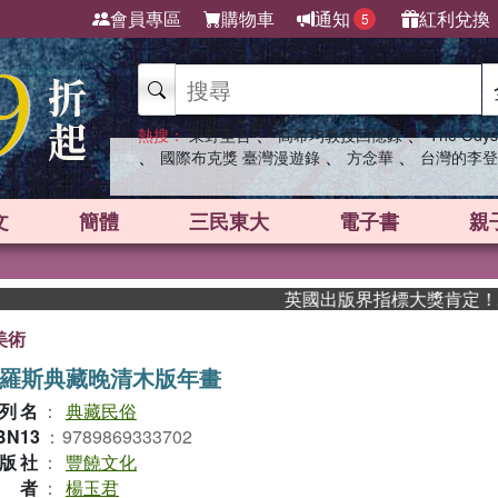
會員專區
購物車
通知
紅利兌換
5
、
、
熱搜：
東野圭吾
高希均教授回憶錄
The Odys
、
、
、
國際布克獎 臺灣漫遊錄
方念華
台灣的李登
文
簡體
三民東大
電子書
親
英國出版界指標大獎肯定！A.F. S
美術
羅斯典藏晚清木版年畫
列名
：
典藏民俗
BN13
：
9789869333702
版社
：
豐饒文化
作者
：
楊玉君