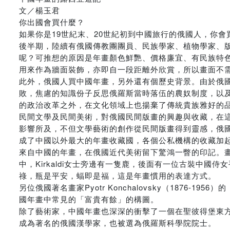
文／楊玉君
你出國會買什麼？
如果你是19世紀末、20世紀初到中國旅行的俄國人，你
後半期，陸續有俄國傳教團團員、民族學家、植物學家、
呢？可推想的原因是年畫顏色鮮艷、價格廉宜、有民族特
用來作為牆面裝飾，亦即自一段距離外欣賞，所以畫面不
此外，俄國人買中國年畫，另外還有個歷史背景。由於俄國
敗，焦慮的知識份子反思俄羅斯當時落伍的農奴制度，以
的政治改革之外，在文化領域上也揚棄了傳統貴族雅好的
民間文學及民間美術，對俄國民間版畫的興趣與收藏，在
影響所及，不但文學藝術的創作從民間版畫得到靈感，俄
成了中國以外最大的年畫收藏國，各個公私機構的收藏加起來
來自中國的年畫，在俄國近代美術留下驚鴻一瞥的印記。畫家Ilya Ma
中，Kirkaldi女士旁邊有一隻鹿，後面有一位古裝中
祿，瓶是平安，蝠即是福，這是年畫慣用的表達方式。
另位俄國著名畫家Pyotr Konchalovsky（187
國年畫中常見的「富貴有餘」的構圖。
除了藝術家，中國年畫也深深的衝擊了一個在聖彼得堡東方學系求學的Va
成為著名的俄國漢學家，也被選為俄羅斯科學院院士。