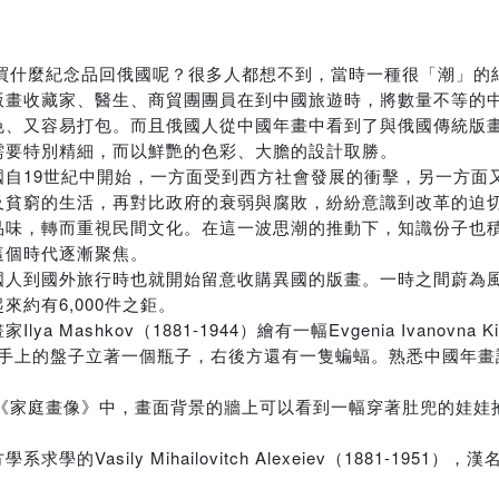
會買什麼紀念品回俄國呢？很多人都想不到，當時一種很「潮」的
版畫收藏家、醫生、商貿團團員在到中國旅遊時，將數量不等的
色、又容易打包。而且俄國人從中國年畫中看到了與俄國傳統版
需要特別精細，而以鮮艷的色彩、大膽的設計取勝。
自19世紀中開始，一方面受到西方社會發展的衝擊，另一方面
及貧窮的生活，再對比政府的衰弱與腐敗，紛紛意識到改革的迫
品味，轉而重視民間文化。在這一波思潮的推動下，知識份子也
這個時代逐漸聚焦。
國人到國外旅行時也就開始留意收購異國的版畫。一時之間蔚為
約有6,000件之鉅。
shkov（1881-1944）繪有一幅Evgenia Ivanovna K
國侍女手上的盤子立著一個瓶子，右後方還有一隻蝙蝠。熟悉中國年
6-1956）的《家庭畫像》中，畫面背景的牆上可以看到一幅穿著肚兜的
sily Mihailovitch Alexeiev（1881-1951