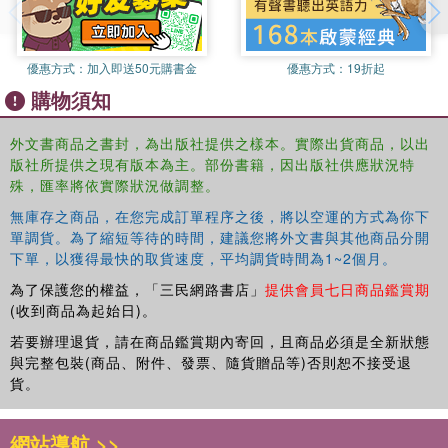
優惠方式：
加入即送50元購書金
優惠方式：
19折起
購物須知
外文書商品之書封，為出版社提供之樣本。實際出貨商品，以出
版社所提供之現有版本為主。部份書籍，因出版社供應狀況特
殊，匯率將依實際狀況做調整。
無庫存之商品，在您完成訂單程序之後，將以空運的方式為你下
單調貨。為了縮短等待的時間，建議您將外文書與其他商品分開
下單，以獲得最快的取貨速度，平均調貨時間為1~2個月。
為了保護您的權益，「三民網路書店」
提供會員七日商品鑑賞期
(收到商品為起始日)。
若要辦理退貨，請在商品鑑賞期內寄回，且商品必須是全新狀態
與完整包裝(商品、附件、發票、隨貨贈品等)否則恕不接受退
貨。
網站導航 >>