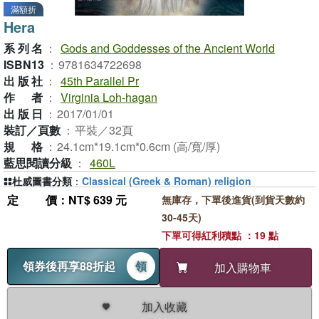
滿額折
Hera
系列名
：
Gods and Goddesses of the Ancient World
ISBN13
：
9781634722698
出版社
：
45th Parallel Pr
作者
：
Virginia Loh-hagan
出版日
：
2017/01/01
裝訂／頁數
：
平裝／32頁
規格
：
24.1cm*19.1cm*0.6cm (高/寬/厚)
藍思閱讀分級
：
460L
杜威圖書分類
：
Classical (Greek & Roman) religion
定價
：NT$ 639 元
無庫存，下單後進貨(到貨天數約
30-45天)
下單可得紅利積點 ：19 點
領券後再享88折起
領
加入購物車
加入收藏