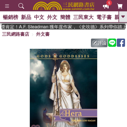
5
暢銷榜
新品
中文
外文
簡體
三民東大
電子書
親子
GO
定！A.F. Steadman 獲年度作家，《史坎德》系列帶你踏上
三民網路書店
外文書
、
熱搜：
東野圭吾
高希均教授回憶錄
、
、
、
The Odyssey
父親節
花開錦
評論
、
、
、
繡
暑期推薦
方念華
台灣的
、
李登輝時代
數學女孩：黎曼猜想
、
、
偉大的迷走神經
如果歷史是一
、
群喵
臺灣漫遊錄