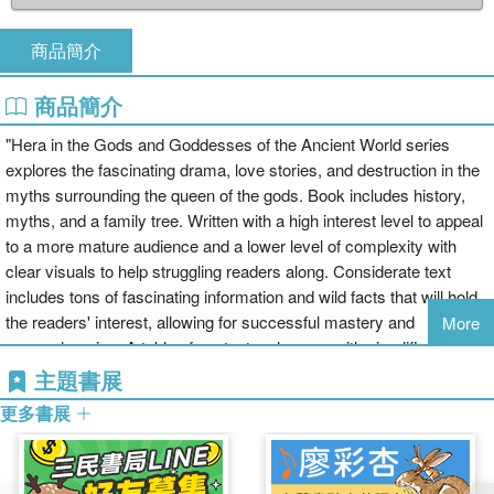
商品簡介
商品簡介
"Hera in the Gods and Goddesses of the Ancient World series
explores the fascinating drama, love stories, and destruction in the
myths surrounding the queen of the gods. Book includes history,
myths, and a family tree. Written with a high interest level to appeal
to a more mature audience and a lower level of complexity with
clear visuals to help struggling readers along. Considerate text
includes tons of fascinating information and wild facts that will hold
the readers' interest, allowing for successful mastery and
More
comprehension. A table of contents, glossary with simplified
pronunciations, and index all enhance comprehension."-- Provided
主題書展
by publisher.
更多書展