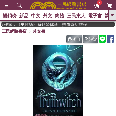
5
暢銷榜
新品
中文
外文
簡體
三民東大
電子書
親子
GO
 獲年度作家，《史坎德》系列帶你踏上熱血奇幻旅程
三民網路書店
外文書
、
、
熱搜：
東野圭吾
The Odyssey
、
、
父親節
如果歷史是一群喵
暑期
列印
評論
、
、
推薦
國際布克獎 臺灣漫遊錄
方
、
、
念華
台灣的李登輝時代
數學女
、
孩：黎曼猜想
偉大的迷走神經