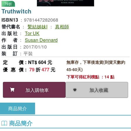
79折
Truthwitch
ISBN13
：
9781447282068
替代書名
：
繫結姊妹I
：
真相師
出版社
：
Tor UK
作者
：
Susan Dennard
出版日
：
2017/01/10
裝訂
：
平裝
定價
：NT$ 604 元
無庫存，下單後進貨(到貨天數約
優惠價
：
79
折
477
元
45-60天)
下單可得紅利積點 ：14 點
加入收藏
加入購物車
商品簡介
商品簡介