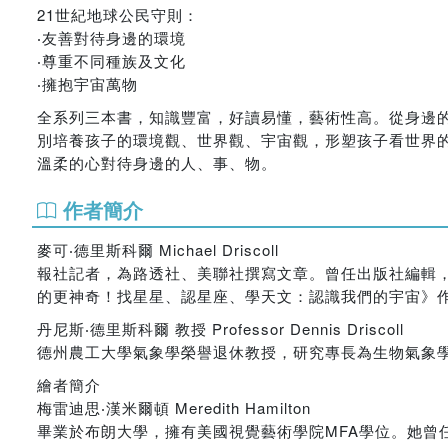
21世紀地球公民守則：
‧友善對待身邊的環境
‧尊重不同種族及文化
‧擁抱宇宙萬物
全系列三本書，知識豐富，好讀易懂，藝術性高。從身邊
別培養孩子的環境觀、世界觀、宇宙觀，形塑孩子看世界
溫柔的心對待身邊的人、事、物。
作者簡介
麥可‧德里斯科爾 Michael Driscoll
報社記者，為路透社、美聯社撰寫文章。曾任出版社編輯，製作多本童書
的更神奇！找星星、認星座、學天文：認識我們的宇宙》
丹尼斯‧德里斯科爾 教授 Professor Dennis Driscoll
德州農工大學氣象學榮譽退休教授，研究專長為生物氣象
繪者簡介
梅雷迪思‧漢米爾頓 Meredith Hamilton
畢業於布朗大學，擁有美國視覺藝術學院MFA學位。她曾任N