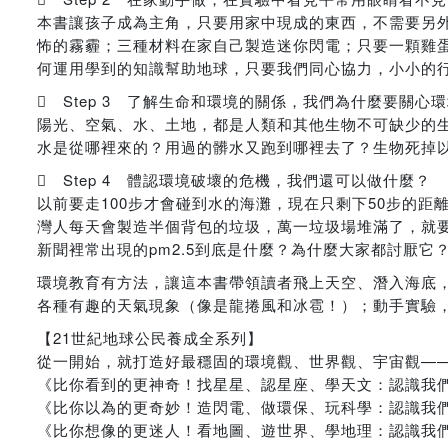
本書讓孩子成為主角，只要用家中現成的東西，不需要另
怖的霧霾；三種材料在家自己製造迷你閃電；只要一顆雞蛋
何運用學到的知識幫助地球，只要我們同心協力，小小的
 Step 3 了解生命和環境的關係，我們為什麼要關心
陽光、空氣、水、土地，都是人類和其他生物不可缺少的
水是從哪裡來的？用過的髒水又跑到哪裡去了？生物死掉
 Step 4 體認環境破壞的危機，我們還可以做什麼？
以前要走100步才會碰到水的海灘，現在只剩下50步的
灣人每天會製造半個背包的垃圾，萬一垃圾場堆滿了，就
新聞裡常出現的pm2.5到底是什麼？為什麼大家都討厭它
環境教育有方法，讓這本書帶領讀者飛上天空、潛入海底
各種有趣的天氣現象（像是龍捲風和冰雹！）；動手實驗
【21世紀地球公民養成全系列】
從一開始，就打造好最穩固的環境觀、世界觀、宇宙觀—
《比你看到的更神奇！找星星、認星座、學天文：認識我們的
《比你以為的更奇妙！造閃電、做環保、玩科學：認識我
《比你想像的更迷人！看地圖、遊世界、學地理：認識我們的