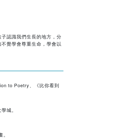
優惠方式：
熱賣中
孩子認識我們生長的地方，分
知不覺學會尊重生命，學會以
優惠方式：
75折
 to Poetry、《比你看到
優惠方式：
熱賣中
大學城。
畫。