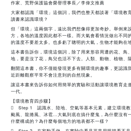
作家、荒野保護協會榮譽理事長／李偉文推薦
大家都認識「環境」這個詞，我們也整天都談著「環境教
讀書來認識環境？
但「環境」這兩個字，遠比我們想像得更加奇妙。舉例來
方，各地的溫度因此都不一樣。而大氣會看情況做出不同
的溫度不要差太多。也多虧了聰明的大氣，生物才能夠在
這本書告訴你，環境這個詞，除了用來形容周遭的花、鳥
地，要是沒了花，鳥兒也活不下去。人類、動物、植物、
翻開這本書，你不僅能發現更多有關環境的趣事，更認識
近距離觀察平常不會注意到的自然現象。
讓這本書來告訴你如何用簡單的實驗和活動讓環境教育走
一代。
【環境教育四步驟】
 Step 1 認識水、陸地、空氣等基本元素，建立環境
颱風、龍捲風、冰雹…大氣到底在搞什麼鬼，為什麼沒有
什麼構成的？為什麼每個地方的地表都不一樣？
 Step 2 在家動手做，在實驗中看見平常用眼睛看不