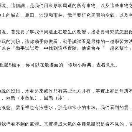
環境」這個詞，是我們用來形容周遭的所有事物，以及這些事物
地上的城市、農田、沙漠和雨林。我們要研究周圍的空氣，以及
環境。首先要了解我們周遭正在發生的改變，接著要研究該怎麼
好玩的實驗，讓你動手做做看，動手試試看是最棒的一種學習方
可以在「動手試試看」中找到這些實驗。他還會在「一起來幫忙
。
粗體$標示，你可以在最後面的「環境小辭典」查看意思。
！
他說的沒錯，水看起來或許只有某些地方才有，事實上卻是無所
）、氣態（水蒸氣）、固態（冰）。
是液態。雲朵裡也有液態水，那是非常小的水珠。我們看到的雲
種我們看不到的氣體。其實構成大氣的各種氣體都是看不見的，