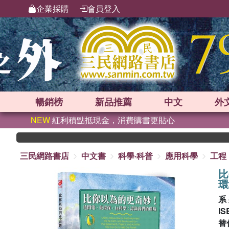
企業採購
會員登入
暢銷榜
新品
推薦
中文
外
NEW
紅利積點抵現金，消費購書更貼心
三民網路書店
中文書
科學‧科普
應用科學
工程
比
環
系
IS
替