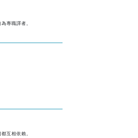
優惠方式：
熱賣中
前為專職譯者。
切都互相依賴。