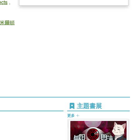
ects
,
漢米爾頓
主題書展
更多