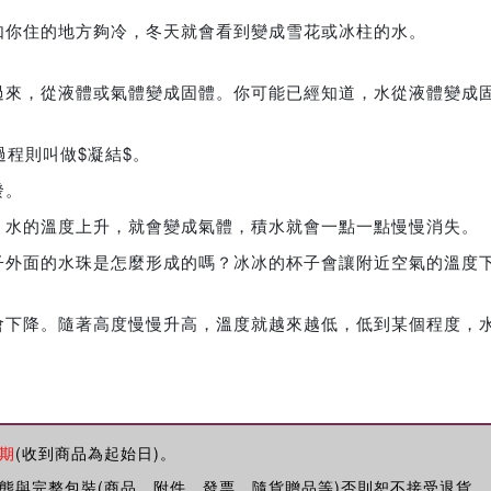
如你住的地方夠冷，冬天就會看到變成雪花或冰柱的水。
過來，從液體或氣體變成固體。你可能已經知道，水從液體變成
程則叫做$凝結$。
發。
。水的溫度上升，就會變成氣體，積水就會一點一點慢慢消失。
子外面的水珠是怎麼形成的嗎？冰冰的杯子會讓附近空氣的溫度
會下降。隨著高度慢慢升高，溫度就越來越低，低到某個程度，
期
(收到商品為起始日)。
態與完整包裝(商品、附件、發票、隨貨贈品等)否則恕不接受退貨。