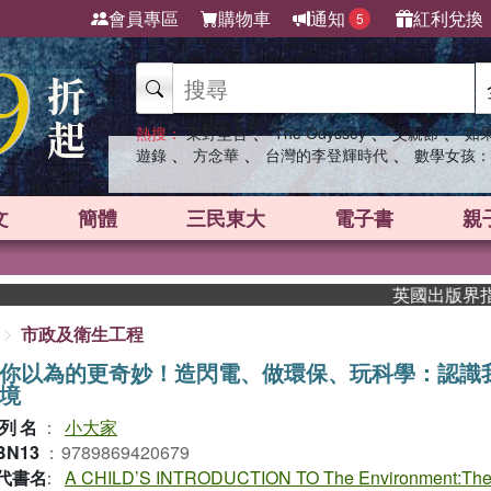
會員專區
購物車
通知
紅利兌換
5
、
、
、
熱搜：
東野圭吾
The Odyssey
父親節
如
、
、
、
遊錄
方念華
台灣的李登輝時代
數學女孩：
文
簡體
三民東大
電子書
親
英國出版界指標大獎肯定！
市政及衛生工程
你以為的更奇妙！造閃電、做環保、玩科學：認識
境
列名
：
小大家
BN13
：
9789869420679
代書名
：
A CHILD’S INTRODUCTION TO The Environment:The 