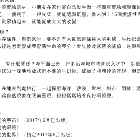
外買實驗器材，小朋友在家也能自己動手做一些簡單實驗和環保
、一個瓶子、一跟火柴，就能認識氣壓。書末附上15個愛護世
行動累積起來，就能促成大大的改變！
環境？
生存條件。舉例來說，要不是有大氣層這條巨大的毛毯，生物都
以後是怎麼變成養育新生命的養分？看見彼此緊密的關係，是環
距離，有什麼關係？海平面上升，許多沿海城市將會沒入水中，以
要找另一塊地堆放我們不要的牛奶罐、破襪子和壞掉的電視，但
？
，在地表到處旅行，一起探索海洋、沙漠、鄉村、城市、雨林；
，讓自然現象在眼前重現。輕輕鬆鬆培養良好環境觀。
—
宇宙》（2017年2月已出版）
們的環境》
世界》（預定2017年5月出版）