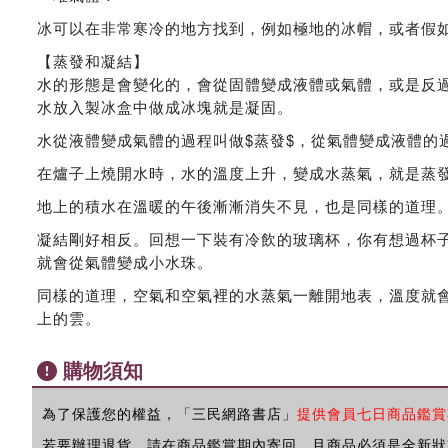
冰可以在非常寒冷的地方找到，例如極地的冰帽，或者假
【蒸發和凝結】
水的形態是會變化的，會從固體變成液體或氣體，或是反
水放入製冰盒中做成冰塊就是凝固。
水從液體變成氣體的過程叫做$蒸發$，從氣體變成液體的過
在爐子上燒開水時，水的溫度上升，變成水蒸氣，就是蒸
地上的積水在溫暖的午後漸漸消失不見，也是同樣的道理
凝結剛好相反。回想一下裝有冷飲的玻璃杯，你有想過杯
就會從氣體變成小水珠。
同樣的道理，空氣和空氣裡的水蒸氣一離開地表，溫度就
上的雲。
購物須知
為了保護您的權益，「三民網路書店」
提供會員七日商品鑑賞
若要辦理退貨，請在商品鑑賞期內寄回，且商品必須是全新狀