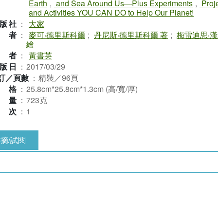
Earth
,
and Sea Around Us—Plus Experiments
,
Proj
and Activities YOU CAN DO to Help Our Planet!
版社
：
大家
作者
：
麥可‧德里斯科爾
;
丹尼斯‧德里斯科爾 著
;
梅雷迪思‧
繪
譯者
：
黃書英
版日
：
2017/03/29
訂／頁數
：
精裝／96頁
規格
：
25.8cm*25.8cm*1.3cm (高/寬/厚)
重量
：
723克
版次
：
1
摘/試閱