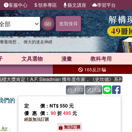
客服中心
領券專區
藝文講座
學習平台
進階搜尋
GO
、
、
果歷史是一群喵
暑期推薦
國際布克獎 臺灣漫
、
黎曼猜想
偉大的迷走神經
子
文具選物
漫畫
教科考用
165反詐騙
A.F. Steadman 獲年度作家，《史坎德》系列帶你踏上熱血
列印
評論
我們的
定價
：NT$ 550 元
優惠價
：
90
折
495
元
絕版無法訂購
無法訂購
Air
,