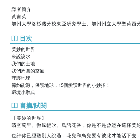
譯者簡介
黃書英
加州大學洛杉磯分校東亞研究學士、加州州立大學聖荷西
目次
美妙的世界
來說說水
我們的土地
我們周圍的空氣
守護地球
節約能源，保護地球，15個愛護世界的小妙招！
環境小辭典
書摘/試閱
【美妙的世界】
晴空萬里、微風輕吹、鳥語花香，你是不是曾經在這樣美
也許你已經聽別人說過，花兒和鳥兒要有彼此才能活下去