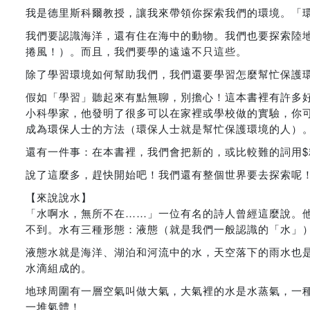
我是德里斯科爾教授，讓我來帶領你探索我們的環境。「
我們要認識海洋，還有住在海中的動物。我們也要探索陸
捲風！）。而且，我們要學的遠遠不只這些。
除了學習環境如何幫助我們，我們還要學習怎麼幫忙保護
假如「學習」聽起來有點無聊，別擔心！這本書裡有許多
小科學家，他發明了很多可以在家裡或學校做的實驗，你
成為環保人士的方法（環保人士就是幫忙保護環境的人）
還有一件事：在本書裡，我們會把新的，或比較難的詞用$
說了這麼多，趕快開始吧！我們還有整個世界要去探索呢
【來說說水】
「水啊水，無所不在……」一位有名的詩人曾經這麼說。
不到。水有三種形態：液態（就是我們一般認識的「水」
液態水就是海洋、湖泊和河流中的水，天空落下的雨水也
水滴組成的。
地球周圍有一層空氣叫做大氣，大氣裡的水是水蒸氣，一
一堆氣體！