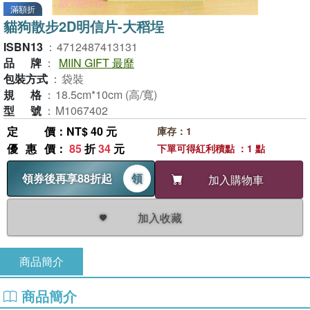
滿額折
貓狗散步2D明信片-大稻埕
ISBN13
：
4712487413131
品牌
：
MIIN GIFT 最靡
包裝方式
：
袋裝
規格
：
18.5cm*10cm (高/寬)
型號
：
M1067402
定價
：NT$ 40 元
庫存：1
優惠價
：
85
折
34
元
下單可得紅利積點 ：1 點
領券後再享88折起
領
加入購物車
加入收藏
商品簡介
商品簡介