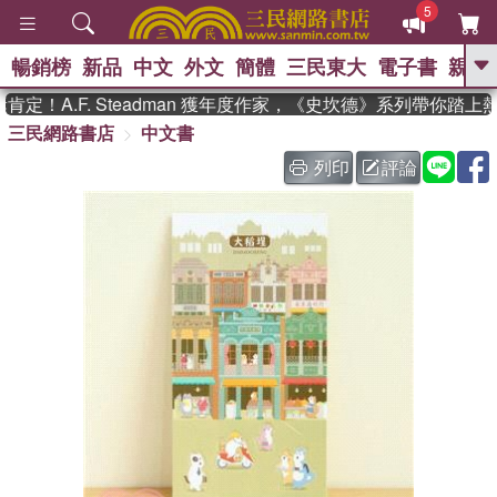
5
暢銷榜
新品
中文
外文
簡體
三民東大
電子書
親子
GO
！A.F. Steadman 獲年度作家，《史坎德》系列帶你踏上
三民網路書店
中文書
、
、
熱搜：
東野圭吾
The Odyssey
、
、
父親節
如果歷史是一群喵
暑期
列印
評論
、
、
推薦
國際布克獎 臺灣漫遊錄
方
、
、
念華
台灣的李登輝時代
數學女
、
孩：黎曼猜想
偉大的迷走神經