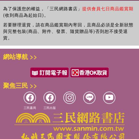
●須由成人拆開包裝，避免幼兒纏繞產生窒息
為了保護您的權益，「三民網路書店」
提供會員七日商品鑑賞期
●使用剪刀等相關工具時，應有家長陪同以免小朋友受傷
(收到商品為起始日)。
若要辦理退貨，請在商品鑑賞期內寄回，且商品必須是全新狀態
商品除瑕疵品外，恕不接受退換貨
與完整包裝(商品、附件、發票、隨貨贈品等)否則恕不接受退
因拍攝略有色差，圖片僅供參考，顏色請以實際收到商品為準
貨。
網站導航 >>
聚焦三民 >>
三民書局
三民出版