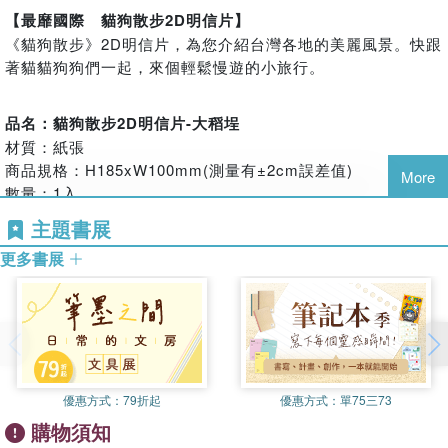
【最靡國際 貓狗散步2D明信片】
《貓狗散步》2D明信片，為您介紹台灣各地的美麗風景。快跟
著貓貓狗狗們一起，來個輕鬆慢遊的小旅行。
品名：貓狗散步2D明信片-大稻埕
材質：紙張
商品規格：H185xW100mm(測量有±2cm誤差值)
More
數量：1入
保存期限：妥善保存無期限
主題書展
適用年齡：八歲以上
更多書展
使用方法：拆封即可使用
注意事項：
●請勿放置於潮濕處或高溫日照下
●請勿放置於幼兒易取處
●請勿接近火源以及腐蝕性溶劑
●內有細小配件，請勿放入口中，以免誤食
優惠方式：
79折起
優惠方式：
單75三73
●八歲以下兒童請在成人監護下使用
購物須知
●三歲以下兒童不宜