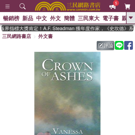
5
暢銷榜
新品
中文
外文
簡體
三民東大
電子書
親子
GO
界指標大獎肯定！A.F. Steadman 獲年度作家，《史坎德》
三民網路書店
外文書
、
熱搜：
東野圭吾
高希均教授回憶錄
、
、
、
The Odyssey
父親節
如果歷
評論
、
、
史是一群喵
暑期推薦
國際布克
、
、
獎 臺灣漫遊錄
方念華
台灣的李
、
、
登輝時代
數學女孩：黎曼猜想
偉大的迷走神經