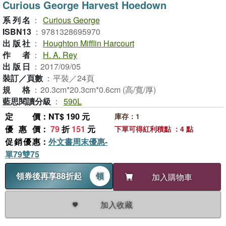
Curious George Harvest Hoedown
系列名
：
Curious George
ISBN13
：
9781328695970
出版社
：
Houghton Mifflin Harcourt
作者
：
H. A. Rey
出版日
：
2017/09/05
裝訂／頁數
：
平裝／24頁
規格
：
20.3cm*20.3cm*0.6cm (高/寬/厚)
藍思閱讀分級
：
590L
定價
：NT$ 190 元
庫存：1
優惠價
：
79
折
151
元
下單可得紅利積點 ：4 點
促銷優惠
：
外文書周末優惠-
單79雙75
領券後再享88折起
領
加入購物車
加入收藏