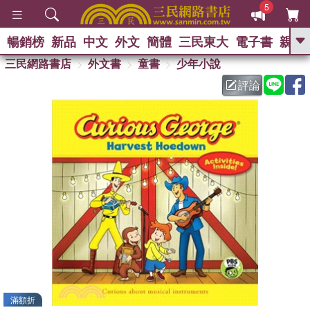
5
暢銷榜
新品
中文
外文
簡體
三民東大
電子書
親子
GO
三民網路書店
外文書
童書
少年小說
評論
熱搜：
滿額折