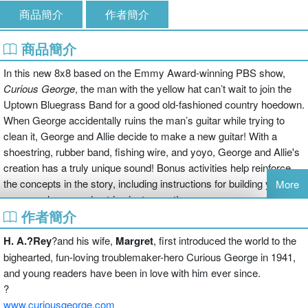
商品簡介
作者簡介
商品簡介
In this new 8x8 based on the Emmy Award-winning PBS show,
Curious George
, the man with the yellow hat can’t wait to join the
Uptown Bluegrass Band for a good old-fashioned country hoedown.
When George accidentally ruins the man’s guitar while trying to
clean it, George and Allie decide to make a new guitar! With a
shoestring, rubber band, fishing wire, and yoyo, George and Allie's
creation has a truly unique sound! Bonus activities help reinforce
the concepts in the story, including instructions for building your
More
very own homemade string instrument!
作者簡介
H. A.?Rey
?and his wife,
Margret
, first introduced the world to the
bighearted, fun-loving troublemaker-hero Curious George in 1941,
and young readers have been in love with him ever since.
?
www.curiousgeorge.com