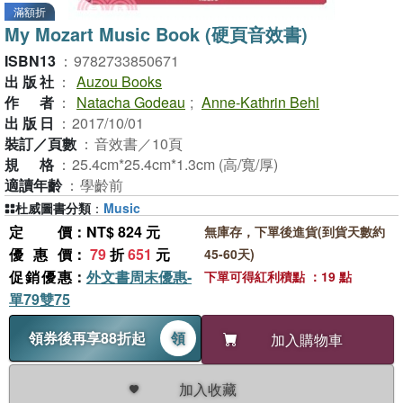
滿額折
My Mozart Music Book (硬頁音效書)
ISBN13
：
9782733850671
出版社
：
Auzou Books
作者
：
Natacha Godeau
;
Anne-Kathrin Behl
出版日
：
2017/10/01
裝訂／頁數
：
音效書／10頁
規格
：
25.4cm*25.4cm*1.3cm (高/寬/厚)
適讀年齡
：
學齡前
杜威圖書分類
：
Music
定價
：NT$ 824 元
無庫存，下單後進貨(到貨天數約
優惠價
：
79
折
651
元
45-60天)
促銷優惠
：
外文書周末優惠-
下單可得紅利積點 ：19 點
單79雙75
領券後再享88折起
領
加入購物車
加入收藏