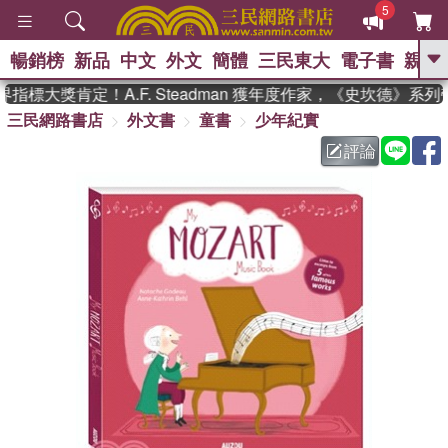
5
暢銷榜
新品
中文
外文
簡體
三民東大
電子書
親子
GO
標大獎肯定！A.F. Steadman 獲年度作家，《史坎德》系
三民網路書店
外文書
童書
少年紀實
、
熱搜：
東野圭吾
高希均教授回憶錄
、
、
、
The Odyssey
父親節
如果歷
評論
、
、
史是一群喵
暑期推薦
國際布克
、
、
獎 臺灣漫遊錄
方念華
台灣的李
、
、
登輝時代
數學女孩：黎曼猜想
偉大的迷走神經