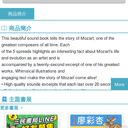
商品簡介
商品簡介
This beautiful sound book tells the story of Mozart, one of the
greatest composers of all time. Each
of the 5 spreads highlights an interesting fact about Mozart's life
and evolution as an artist and is
accompanied by a twenty-second excerpt of one of his greatest
works. Whimsical illustrations and
engaging text make the story of Mozart come alive!
• High quality sounds excerpts that each last over 20 seconds
More
• Soft, charming illustrations that children will love
• Features:
主題書展
- Bastien and Bastienne
更多書展
- Rondo Alla Turca (Turkish March)
- Eine Kleine Nachtmusik (Little Night Music)
- Symphony number 40