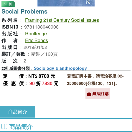
90折
Social Problems
系列名
：
Framing 21st Century Social Issues
ISBN13
：
9781138040908
出版社
：
Routledge
作者
：
Eric Bonds
出版日
：
2019/01/02
裝訂／頁數
：
精裝／160頁
版次
：
2
杜威圖書分類
：
Sociology & anthropology
定價
：NT$ 8700 元
若需訂購本書，請電洽客服 02-
優惠價
：
90
折
7830
元
25006600[分機130、131]。
無法訂購
商品簡介
商品簡介