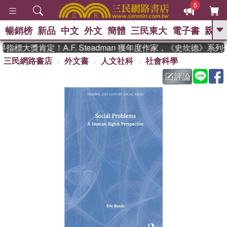
5
暢銷榜
新品
中文
外文
簡體
三民東大
電子書
親子
GO
指標大獎肯定！A.F. Steadman 獲年度作家，《史坎德》系
三民網路書店
外文書
人文社科
社會科學
、
熱搜：
東野圭吾
高希均教授回憶錄
、
、
、
The Odyssey
父親節
如果歷
評論
、
、
史是一群喵
暑期推薦
國際布克
、
、
獎 臺灣漫遊錄
方念華
台灣的李
、
、
登輝時代
數學女孩：黎曼猜想
偉大的迷走神經