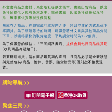
climate change and human rights
外文書商品之書封，為出版社提供之樣本。實際出貨商品，以出
immigration and human rights violations in U.S. society
版社所提供之現有版本為主。部份書籍，因出版社供應狀況特
殊，匯率將依實際狀況做調整。
a new discussion of the #BlackLivesMatter movement.
無庫存之商品，在您完成訂單程序之後，將以空運的方式為你下
單調貨。為了縮短等待的時間，建議您將外文書與其他商品分開
Social Problems
gives social science students a new way
下單，以獲得最快的取貨速度，平均調貨時間為1~2個月。
to understand pressing social issues that exist in their
為了保護您的權益，「三民網路書店」
提供會員七日商品鑑賞期
own communities.
(收到商品為起始日)。
若要辦理退貨，請在商品鑑賞期內寄回，且商品必須是全新狀態
與完整包裝(商品、附件、發票、隨貨贈品等)否則恕不接受退
貨。
網站導航 >>
聚焦三民 >>