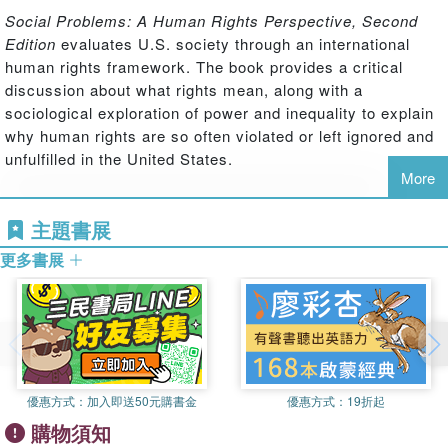
Social Problems: A Human Rights Perspective, Second
Edition
evaluates U.S. society through an international
human rights framework. The book provides a critical
discussion about what rights mean, along with a
sociological exploration of power and inequality to explain
why human rights are so often violated or left ignored and
unfulfilled in the United States.
More
In each chapter, the book offers numerous policy
alternatives that could provide a pathway toward the
主題書展
increased fulfillment of rights, while also stressing the
更多書展
important role that nonviolent social movements have had,
and must have in the future, in achieving greater justice,
dignity, wellbeing, and environmental protection in our
society. This edition includes several new chapters on
topics of major interest to students, including:
優惠方式：
加入即送50元購書金
優惠方式：
19折起
the human right to health
購物須知