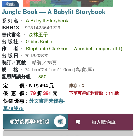
滿額折
Jungle Book ― A Babylit Storybook
系列名
：
A Babylit Storybook
ISBN13
：
9781423649229
替代書名
：
森林王子
出版社
：
Gibbs Smith
作者
：
Stephanie Clarkson
;
Annabel Tempest (ILT)
出版日
：
2018/03/20
裝訂／頁數
：
精裝／28頁
規格
：
24.1cm*24.1cm*1.9cm (高/寬/厚)
藍思閱讀分級
：
580L
定價
：NT$ 494 元
庫存：3
優惠價
：
79
折
391
元
下單可得紅利積點 ：11 點
促銷優惠
：
外文書周末優惠-
單79雙75
領券後再享88折起
領
加入購物車