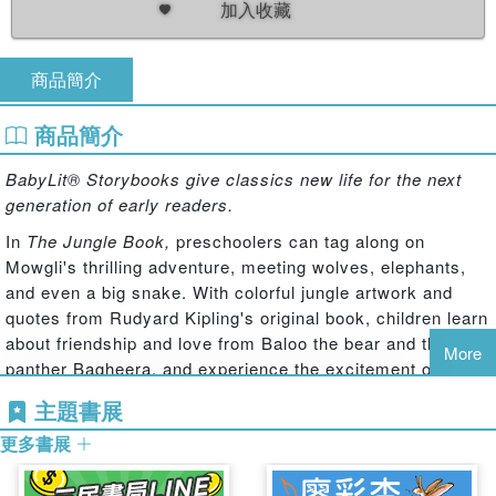
加入收藏
商品簡介
商品簡介
BabyLit® Storybooks give classics new life for the next
generation of early readers.
In
The Jungle Book,
preschoolers can tag along on
Mowgli's thrilling adventure, meeting wolves, elephants,
and even a big snake. With colorful jungle artwork and
quotes from Rudyard Kipling's original book, children learn
about friendship and love from Baloo the bear and the
More
panther Bagheera, and experience the excitement of
escaping the monkeys and defeating Shere Khan, the
主題書展
tiger. This retelling of a classic favorite will be treasured
更多書展
throughout childhood and beyond.
BabyLit® primers have become the chic, smart way to