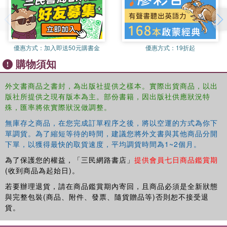
introduce babies to the most beloved and readable
literature of our time. Now a delightful collection of lap
books for early readers and their parents is available.
Each book in the BabyLit® Storybook series retells a story
優惠方式：
加入即送50元購書金
優惠方式：
19折起
from literary canon with easy-to-follow text and charming
購物須知
artwork. These delightful, engaging books are ideal for
ages 3 to 5, but will be enjoyed by children and adults
外文書商品之書封，為出版社提供之樣本。實際出貨商品，以出
alike.
版社所提供之現有版本為主。部份書籍，因出版社供應狀況特
商品除瑕疵品外，恕不接受退換貨
殊，匯率將依實際狀況做調整。
因拍攝略有色差，圖片僅供參考，顏色請以實際收到商品為準
無庫存之商品，在您完成訂單程序之後，將以空運的方式為你下
單調貨。為了縮短等待的時間，建議您將外文書與其他商品分開
下單，以獲得最快的取貨速度，平均調貨時間為1~2個月。
為了保護您的權益，「三民網路書店」
提供會員七日商品鑑賞期
(收到商品為起始日)。
若要辦理退貨，請在商品鑑賞期內寄回，且商品必須是全新狀態
與完整包裝(商品、附件、發票、隨貨贈品等)否則恕不接受退
貨。