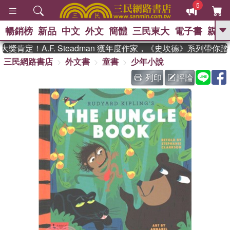
5
暢銷榜
新品
中文
外文
簡體
三民東大
電子書
親子
GO
肯定！A.F. Steadman 獲年度作家，《史坎德》系列帶你
三民網路書店
外文書
童書
少年小說
、
熱搜：
東野圭吾
高希均教授回憶錄
、
、
、
The Odyssey
父親節
如果歷
列印
評論
、
、
史是一群喵
暑期推薦
國際布克
、
、
獎 臺灣漫遊錄
方念華
台灣的李
、
、
登輝時代
數學女孩：黎曼猜想
偉大的迷走神經