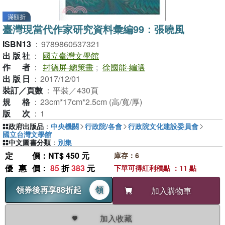
滿額折
臺灣現當代作家研究資料彙編99：張曉風
ISBN13
：
9789860537321
出版社
：
國立臺灣文學館
作者
：
封德屏-總策畫
;
徐國能-編選
出版日
：
2017/12/01
裝訂／頁數
：
平裝／430頁
規格
：
23cm*17cm*2.5cm (高/寬/厚)
版次
：
1
政府出版品
：
中央機關
行政院/各會
行政院文化建設委員會
國立台灣文學館
中文圖書分類
：
別集
定價
：NT$ 450 元
庫存：6
優惠價
：
85
折
383
元
下單可得紅利積點 ：11 點
領券後再享88折起
領
加入購物車
加入收藏