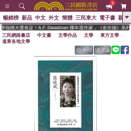
5
暢銷榜
新品
中文
外文
簡體
三民東大
電子書
親子
GO
指標大獎肯定！A.F. Steadman 獲年度作家，《史坎德》系
三民網路書店
中文書
文學作品
文學
東方文學
、
熱搜：
東野圭吾
高希均教授回憶錄
遠東各地文學
、
、
、
The Odyssey
父親節
如果歷
、
、
史是一群喵
暑期推薦
國際布克
列印
評論
、
、
獎 臺灣漫遊錄
方念華
台灣的李
、
、
登輝時代
數學女孩：黎曼猜想
偉大的迷走神經