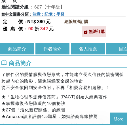
版次
：
1
適性閱讀分級
：
627【十年級】
中文圖書分類
：
注意；記憶；學習
定價
：NT$ 380 元
絕版無法訂購
優惠價
：
90
折
342
元
無法訂購
商品簡介
作者簡介
名人推薦
目
商品簡介
了解伴侶的愛情腦與依戀形式，才能建立長久信任的親密關係
跨越內心的陰影，避免誤觸安全感的地雷
從不安全依附到安全依附，不再「相愛容易相處難」！
★「生物心理學派伴侶諮商」(PACT)創始人經典著作
★掌握修復依戀障礙的10個祕訣
★27個「活化親密關係」的練習
★Amazon讀者評價4.5顆星，婚姻諮商專家推薦
More
大腦，讓一個人怦然心動；大腦，也讓兩個人難以相處。