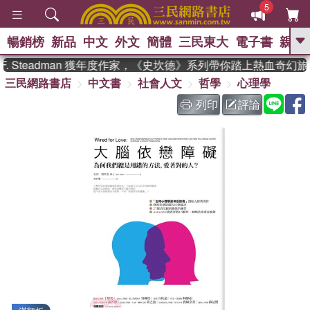
5
暢銷榜
新品
中文
外文
簡體
三民東大
電子書
親子
GO
 Steadman 獲年度作家，《史坎德》系列帶你踏上熱血奇幻旅程
三民網路書店
中文書
社會人文
哲學
心理學
、
、
熱搜：
東野圭吾
The Odyssey
、
、
父親節
如果歷史是一群喵
暑期
列印
評論
、
、
推薦
國際布克獎 臺灣漫遊錄
方
、
、
念華
台灣的李登輝時代
數學女
、
孩：黎曼猜想
偉大的迷走神經