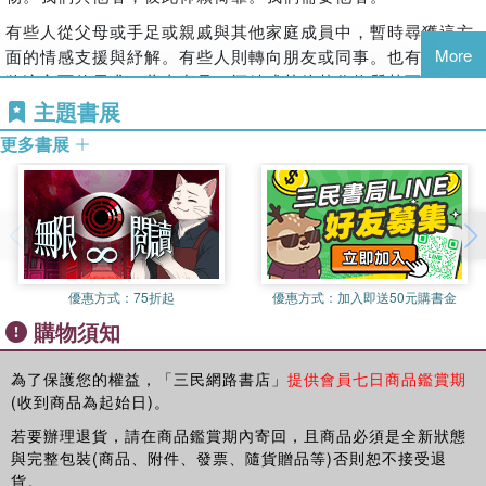
決定和解！聰明迷走神經透過心血管與呼吸道系統的趨緩，發
練習2：「伴侶圈圈」問題探測器
——彼得．皮爾森（Peter Pearson）博士，婚姻諮商專家
揮鎮定效果。即便衝突已爆發，若雙方當下都能適度調整呼
練習3：發掘你的「內在原始人」
有些人從父母或手足或親戚與其他家庭成員中，暫時尋獲這方
「閱讀史丹．塔特金的書，會使你忍不住想要親臨現場，接受
吸，就可停止持續擴大的大腦連鎖反應。
練習4：覺察自己說話的聲調和語氣
More
面的情感支援與紓解。有些人則轉向朋友或同事。也有一些人
他的諮商輔導。⋯⋯帶領我們深入戰鬥力十足的人類大腦，在
練習5：當「內在原始人」遇見「內在大使」
將這方面的需求，藉由毒品、酒精或其他替代物質甚至其他活
【修復大腦依戀障礙的10個祕訣】
塹壕陣地之中，教你如何相愛，而非相戰。」
練習6：回顧童年
動來獲得滿足，只為讓自己感覺活著，感覺被需要、被滿足，
主題書展
——埃絲特．沛瑞爾（Esther Perel），家族與婚姻心理師
◎創造你們的「伴侶圈圈」，將雙方的人身安全與內在安全感
練習7：你或伴侶是「錨定型」嗎？
被讚賞或被安撫。也有一些人將這方面的需要，轉向追求個人
更多書展
視為首務
「你將從這本書發掘好多改善親密關係的新途徑，使你乏善可
練習8：你或伴侶是「孤島型」嗎？
內在成長的課程與講座，或甚至尋求心理治療。有些人則全情
◎按照對方的需要，而非單憑自己的想法去滿足對方
陳的關係死灰復燃，同時終止不必要的衝突。史丹．塔特金無
練習9：你或伴侶是「浪潮型」嗎？
投入於工作，或將焦點放在個人興趣的開發。不管是哪一種出
◎認識你和伴侶大腦中的「內在原始人」（人類求存本能）
疑是當代婚姻諮商領域裡，最具創新思想的大師之一。」
練習10：你最介意的是什麼事？
路，可能是以正向、健康的途徑，也或許有些方式不太體面─
◎覺察你們之間的關係模式：是錨定型、孤島型、或浪潮型？
——埃琳．巴德（Ellyn Bader）博士，《別對我撒謊》（Tell
練習11：你的伴侶最介意的是什麼事？
無論如何，我們汲汲營營地尋找的盡是自己的安全地帶。
◎熟知伴侶最脆弱之處，並懂得如何彼此取悅、互相安撫
Me No Lies）作者
練習12：如何激勵你的伴侶？
這份渴望安全地帶的需求，是人類之所以想望在一起、成雙配
◎對忙碌的伴侶，更要善用就寢前與起床時的陪伴時光
練習13：「來演我」的遊戲
「我很享受閱讀這本書。在心理諮商的專業上，我從中學到許
對的其中一個理由。然而，所謂伴侶─不論是愛情關係或帶著
優惠方式：
75折起
優惠方式：
加入即送50元購書金
◎「你永遠可以告訴我任何事情！」成為彼此最首要的諮詢者
練習14：一週「啟程與降落」的練習
多可以派上用場的內容與實例，使我受益良多……每一間婚姻
承諾的友情─經常在各種惡劣與敵對能量的環境下，無法將對
◎不要去逃避介入關係的其他人或第三者
購物須知
練習15：制定「歡迎回家」的儀式
諮商圖書館，都該放一本。」
方視為共進退的良師益友。他們錯過了為彼此營造溫暖的家、
◎學會「健康的吵架」這門學問，衝突是為了更深的連結
練習16：誰是你童年時尋求的諮詢者？
——約翰．高特曼（John Gottman）博士，《信任的科學》
安全無慮的地方，好讓大夥兒可以輕鬆自在地置身其中，讓彼
◎化干戈為玉帛：凝視對方的眼睛，這將中斷大腦的備戰狀態
練習17：不思考的回話練習
為了保護您的權益，「三民網路書店」
提供會員七日商品鑑賞期
（The Science of Trust）作者
此感到被接納、被需求、被保護與被關照。我經常在前來尋求
(收到商品為起始日)。
練習18：標示你的守候網絡
【本書簡介】
幫助的伴侶身上，看到這部分的匱乏與缺憾。很多時候，這是
「這本書提出一個值得深思的議題：我們的伴侶關係如何表
練習19：誰是你們的第三者？
若要辦理退貨，請在商品鑑賞期內寄回，且商品必須是全新狀態
他們尋求專業心理諮詢的關鍵緣由。
大腦決定你怎麼認知愛、接受愛、或逃避愛。你如何親近與遠
現，取決於我們是否嚴肅看待依附理論與神經科學研究所教導
練習20：清楚明確的傳達訊息
與完整包裝(商品、附件、發票、隨貨贈品等)否則恕不接受退
離他人，如何向別人表態，都根植於你的腦神經系統。這些反
我們的功課。」
一切以親密關係為主
練習21：揪出言不及義的廢話
貨。