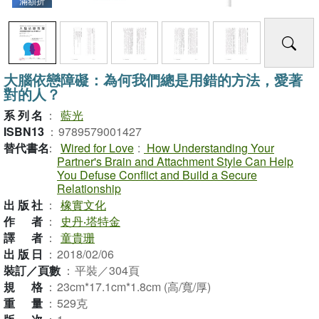
滿額折
大腦依戀障礙：為何我們總是用錯的方法，愛著
對的人？
系列名
：
藍光
ISBN13
：
9789579001427
替代書名
：
Wired for Love
:
How Understanding Your
Partner's Brain and Attachment Style Can Help
You Defuse Conflict and Build a Secure
Relationship
出版社
：
橡實文化
作者
：
史丹‧塔特金
譯者
：
童貴珊
出版日
：
2018/02/06
裝訂／頁數
：
平裝／304頁
規格
：
23cm*17.1cm*1.8cm (高/寬/厚)
重量
：
529克