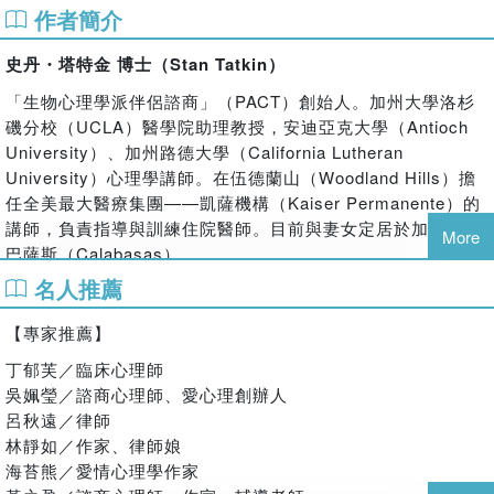
作者簡介
人能否擁有幸福的關係，關鍵不是命運，而是你大腦的依戀形
式。
史丹・塔特金 博士（Stan Tatkin）
腦科學研究發現，源自童年的依戀形式是可以改變的！
「生物心理學派伴侶諮商」（PACT）創始人。加州大學洛杉
而且歷久彌新的愛情，有法則可以依循！
磯分校（UCLA）醫學院助理教授，安迪亞克大學（Antioch
【三種大腦依戀形式類型】
University）、加州路德大學（California Lutheran
University）心理學講師。在伍德蘭山（Woodland Hills）擔
［1.錨定型］
任全美最大醫療集團——凱薩機構（Kaiser Permanente）的
依戀形式：安全型依附（童年時有許多被父母保護、擁抱、親
講師，負責指導與訓練住院醫師。目前與妻女定居於加州卡拉
吻的記憶）
More
巴薩斯（Calabasas）。
行為特徵：不論獨處或與人共處，都可以很自在的享受其中
名人推薦
TED演講：「關係好難，為什麼？」（Relationships Are
［2.孤島型］
Hard, But Why?）
依戀形式：逃避型依附（童年缺乏家庭的溫暖與正向的情感經
【專家推薦】
驗）
【譯者簡介】
行為特徵：喜歡獨處，不必伴侶費心伺候，善於把自己照顧好
丁郁芙／臨床心理師
童貴珊
深層恐懼：害怕被批評責怪，或被要求無力付出的事物
吳姵瑩／諮商心理師、愛心理創辦人
政治大學新聞系畢業，曾任職雜誌社資深撰述，目前為特約翻
呂秋遠／律師
［3.浪潮型］
譯與自由文字工作者，譯有《每一天，都是出走的練習》、
林靜如／作家、律師娘
依戀形式：矛盾型依附（艱辛的童年使他認定對方會拒絕他、
《當下說不的力量》、《正念生活，從年輕到年老等書》等
海苔熊／愛情心理學作家
離開他）
書。