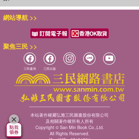
應模式早在生命初期，便根深柢固地成為個性的一部分，我們
——丹．威樂（Dan Wile）博士，《蜜月之後》（After the
練習22：一起玩
潔妮與布萊利的關係，箭在弦上，瀕臨分裂。儘管他們不想結
只不過跟著指令去執行與行動。
Honeymoon）作者
練習23：「來讀我」的遊戲
束這段關係，但不利於彼此關係的事件卻接踵而至，兩人互相
網站導航 >>
練習24：感謝清單
每一個人都渴望為愛連結，也害怕為情所傷，各自以不同方式
「史丹．塔特金以簡潔洗練的文字，使伴侶們明白，且樂於成
指責與怪罪對方。他們從大一新生時開始交往，而今兩人即將
練習25：凝視彼此，由近而遠
追求內心的渴望、表達需求、及面對衝突。然而，你若找到與
為最了解彼此的專家。他建議伴侶們共築『伴侶圈圈』，在這
從大學畢業。其實，兩人都想要結婚，也想要共組家庭。
練習26：檢視壓力指數
伴侶之間適當的依戀模式，終將能跨越彼此的差異，開創持久
個圈圈裡，每一個伴侶都是對方人生中最重要的人，同時也是
潔妮的家人住在距離她所讀大學較近的東岸，她與原生家庭的
練習27：肢體的親密接觸
連結與的親密關係。
伴侶一輩子可以倚靠的人。」
聚焦三民 >>
連結很深，尤其和母親之間的關係格外深厚，兩人幾乎每一天
——馬禮安．梭羅門（Marion F. Solomon）博士，《為自己
本書是專為伴侶關係量身定制，引導你認識身邊伴侶的思緒。
都要講講話。布萊利從西岸過來升造，西岸是他與家人居住的
後記
活，也為別人活》（Narcissism and Intimacy）作者
其中包括不同領域的綜合研究，從腦神經科學、依附理論與情
家鄉。由於距離遙遠，他一年只回家一次，一年一度的返家行
誌謝
緒調節，企圖找出愛情歷久不衰的法則。本書提供了十個不同
程，他總不忘邀約潔妮一起陪同。但每一次與布萊利同行時，
參考書目
三民書局
三民出版
階段的指引原則，以及二十七個關係練習，作為增進與深化關
除了對布萊利父親敬仰有加之外，潔妮總覺得自己備受忽視。
推薦序 理想伴侶關係、婚姻契合的新視野
係的重要途徑。
布萊利喜歡參加舞會，也花不少時間和朋友共處，這些狀況經
早在人類歷史的起源，伴侶關係一直是所有物種生命最基本的
常令潔妮得費勁來與其他男人互動，那些交流與對話，對她而
社會結構，促使家庭、社群、社會、文化與文明的勃發與急速
言既無聊又無趣。布萊利從來不曾留意潔妮在這些場合中的強
成長。只是，協助伴侶如何增進彼此關係的品質，則是近幾年
烈不滿，但每每聚會結束後，想當然耳，布萊利常被潔妮的後
才開始出現的顯學。過去，遇到問題的伴侶，他們所面對的選
續反彈與情緒，叮得滿頭包。
本站著作權屬弘雅三民圖書股份有限公司
項其實不多，僅能從有限的家庭或社會制度尋得幫助，而且大
他們之間的典型對話，不外乎：
及相關著作權所有人所有
多以宗教群體為主。但是，我們發現，什麼樣的家庭就決定了
Copyright © San Min Book Co.,Ltd.
她說：「你老是這樣！ 你把我帶到這些場合裡，然後把我晾在
什麼樣的社會，再加上伴侶、團體與文化之間恆常存在的衝突
All Rights Reserved.
一旁，讓我站在那裡，把我當空氣，好像我根本就不存在。我