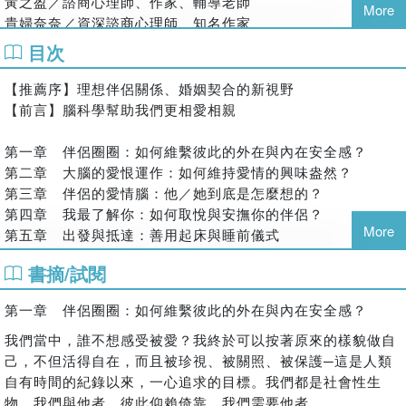
黃之盈／諮商心理師、作家、輔導老師
行為特徵：在關係中容易失去自我，費心討好，需索伴侶的關
More
貴婦奈奈／資深諮商心理師、知名作家
注
蘇益賢／臨床心理師
目次
深層恐懼：害怕自己成為負擔累贅，而被伴侶拋棄
（以上依姓氏筆劃排列）
【關係，是兩個大腦的戰爭】
【推薦序】理想伴侶關係、婚姻契合的新視野
【各界讚譽】
【前言】腦科學幫助我們更相愛相親
［第1階段：杏仁核］
「想知道『我的他/她』到底在想/吵什麼嗎？除了大唱『沒那
當你發現伴侶的臉色一沉，說話音調變高昂，語出傷人或冷靜
麼簡單』之外，還有別的做法。透過本書，學習依附關係、安
第一章 伴侶圈圈：如何維繫彼此的外在與內在安全感？
說出「我們可以談一談嗎？」，你大腦裡的杏仁核就響起紅色
全感概念，還有一點關於大腦的小知識，搞懂彼此、因愛相連
第二章 大腦的愛恨運作：如何維持愛情的興味盎然？
警戒。依戀形式。
將不再困難。」
第三章 伴侶的愛情腦：他／她到底是怎麼想的？
［第2階段：下視丘］
——蘇益賢，臨床心理師
第四章 我最了解你：如何取悅與安撫你的伴侶？
你選擇要反擊吵架、逃避問題或是冷處理？這時，大腦化學物
More
第五章 出發與抵達：善用起床與睡前儀式
「這本書以最先進的腦科學理論為基礎……告訴我們：如何避
質開始釋放，下視丘指示腦下垂體與腎上腺釋放壓力荷爾蒙皮
第六章 誰是你的第一選擇：如何互相效勞，隨時待命？
免陷入死胡同的衝突循環，同時建立熟練的溝通方式與充滿愛
質醇到全身。
書摘/試閱
第七章 保護伴侶圈圈：如何含括伴侶之外的人？
意的神經循環系統。真是精彩絕倫。」
［第3階段：沉默迷走神經］
第八章 健康的衝突：如何達到雙贏？
——瑞克．韓森（Rick Hanson）博士，《像佛陀一樣快樂》
第一章 伴侶圈圈：如何維繫彼此的外在與內在安全感？
全面開戰！沉默迷走神經對壓力情境做出反應，減緩心血管與
第九章 凝視的力量：透過目光接觸來重燃愛火
作者
呼吸系統的運作。「你又來了！」「你為什麼總是扭曲我的意
第十章 幸福的人生：好的伴侶關係讓你身體更健康
我們當中，誰不想感受被愛？我終於可以按著原來的樣貌做自
「如果你在一段親密關係裡感覺迷惘、失落或孤單，不要拖
思？」「我什麼時候說過這樣的話！」「我的意思是說⋯⋯」
己，不但活得自在，而且被珍視、被關照、被保護─這是人類
【活化親密關係的27個練習索引】
延，即刻閱讀這本書。你將從混亂失序與痛苦中，找到一條出
自有時間的紀錄以來，一心追求的目標。我們都是社會性生
［第4階段：聰明迷走神經］
練習1：你和伴侶有多親近？
路。這是引領你走出挫折與缺乏安全感的地圖。」
物。我們與他者，彼此仰賴倚靠。我們需要他者。