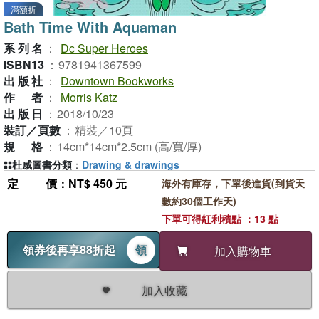
滿額折
Bath Time With Aquaman
系列名
：
Dc Super Heroes
ISBN13
：
9781941367599
出版社
：
Downtown Bookworks
作者
：
Morris Katz
出版日
：
2018/10/23
裝訂／頁數
：
精裝／10頁
規格
：
14cm*14cm*2.5cm (高/寬/厚)
杜威圖書分類
：
Drawing & drawings
定價
：NT$ 450 元
海外有庫存，下單後進貨(到貨天
數約30個工作天)
下單可得紅利積點 ：13 點
領券後再享88折起
領
加入購物車
加入收藏