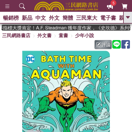
5
暢銷榜
新品
中文
外文
簡體
三民東大
電子書
親子
GO
標大獎肯定！A.F. Steadman 獲年度作家，《史坎德》系列
三民網路書店
外文書
童書
少年小說
、
熱搜：
東野圭吾
高希均教授回憶錄
、
、
、
The Odyssey
父親節
如果歷
評論
、
、
史是一群喵
暑期推薦
國際布克
、
、
獎 臺灣漫遊錄
方念華
台灣的李
、
、
登輝時代
數學女孩：黎曼猜想
偉大的迷走神經