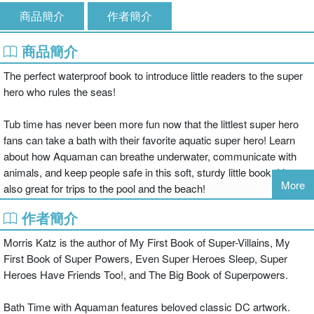
商品簡介
作者簡介
商品簡介
The perfect waterproof book to introduce little readers to the super
hero who rules the seas!
Tub time has never been more fun now that the littlest super hero
fans can take a bath with their favorite aquatic super hero! Learn
about how Aquaman can breathe underwater, communicate with
animals, and keep people safe in this soft, sturdy little book. It’s
More
also great for trips to the pool and the beach!
作者簡介
Morris Katz is the author of My First Book of Super-Villains, My
First Book of Super Powers, Even Super Heroes Sleep, Super
Heroes Have Friends Too!, and The Big Book of Superpowers.
Bath Time with Aquaman features beloved classic DC artwork.