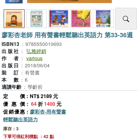
滿額折
廖彩杏老師 用有聲書輕鬆聽出英語力 第33-36週
ISBN13
：
9785550010693
出版社
：
弘雅經銷
作者
：
various
出版日
：
2018/06/04
裝訂
：
有聲書
本數
：
6
適讀年齡
：
學齡前
定價
：NT$ 2189 元
優惠價
：
64
折
1400
元
促銷優惠
：
廖彩杏-用有聲書
輕鬆聽出英語力
庫存：3
下單可得紅利積點 ：42 點