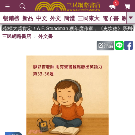
5
暢銷榜
新品
中文
外文
簡體
三民東大
電子書
親子
GO
標大獎肯定！A.F. Steadman 獲年度作家，《史坎德》系列
三民網路書店
外文書
、
熱搜：
東野圭吾
高希均教授回憶錄
、
、
、
The Odyssey
父親節
花開錦
評論
、
、
、
繡
暑期推薦
方念華
台灣的
、
李登輝時代
數學女孩：黎曼猜想
、
、
偉大的迷走神經
如果歷史是一
、
群喵
臺灣漫遊錄