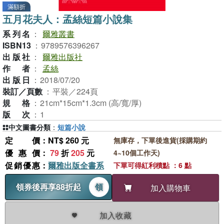
滿額折
五月花夫人：孟絲短篇小說集
系列名
：
爾雅叢書
ISBN13
：
9789576396267
出版社
：
爾雅出版社
作者
：
孟絲
出版日
：
2018/07/20
裝訂／頁數
：
平裝／224頁
規格
：
21cm*15cm*1.3cm (高/寬/厚)
版次
：
1
中文圖書分類
：
短篇小說
定價
：NT$ 260 元
無庫存，下單後進貨(採購期約
優惠價
：
79
折
205
元
4~10個工作天)
促銷優惠
：
爾雅出版全書系
下單可得紅利積點 ：6 點
領券後再享88折起
領
加入購物車
加入收藏