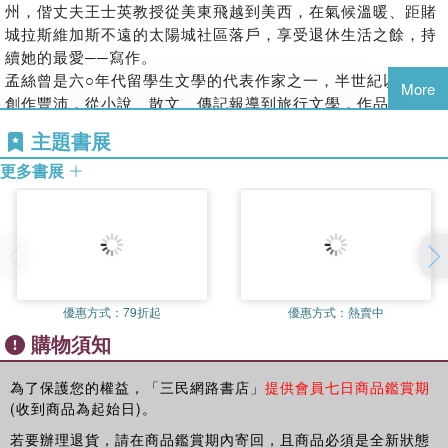
州，偕丈夫王士英教授從美東飛越到美西，在氣候溫暖、距賭
城拉斯維加斯不遠的太陽城社區落戶，享受退休生活之餘，持
續她的最愛──寫作。
孟絲曾是六○年代留學生文學的代表作家之一，半世紀以來，
More
創作豐沛，從小說、散文、傳記報導到旅行文學，作品源源不
斷，文筆洗鍊，內涵深邃，擁有廣大的讀者群。她除了熱衷筆
主題書展
耕、主持報章、網路專欄；還曾為任職的圖書館成立藏書豐富
更多書展
的中文部，開拓海外華人精神家園；並創辦書友會，舉辦講
座、徵文活動等，提升海外華人的文化修養，推動海外華文文
學的風氣；她的一步一腳印，樸實無華與潛移默化的影響力，
贏得喜愛與敬重。
孟絲本名薛興霞，畢業於臺灣師範大學英語系，後獲匹茲堡大
學圖書館碩士學位，曾任職普渡大學圖書館編目。後定居新澤
西，任職於孟郡（Monmouth County）公共圖書館多年直到
優惠方式：
79折起
優惠方式：
熱賣中
退休，位居副館長。
購物須知
一九六○年代孟絲來美後，創作力爆發。第一本短篇小說集
《生日宴》在一九六七年出版後即受注目，文壇將於梨華、吉
為了保護您的權益，「三民網路書店」
提供會員七日商品鑑賞期
錚、孟絲等人的作品列為六○年代留學生文學的代表，包括文
(收到商品為起始日)。
學評論家齊邦媛在一九九八年出版的《霧漸漸散的時候》、出
若要辦理退貨，請在商品鑑賞期內寄回，且商品必須是全新狀態
版家隱地在一九八五年所著的《作家與書的故事》、前《聯合