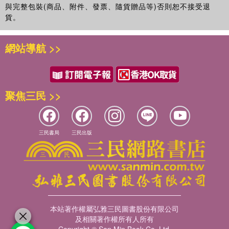
與完整包裝(商品、附件、發票、隨貨贈品等)否則恕不接受退
報》副刊主編陳義芝的《臺灣現代小說史綜論》等書均有推崇
貨。
與肯定。多年來孟絲的中短篇小說及散文，經常散見海內外各
報章雜誌。另出版小說集《白亭巷》、《吳淞夜渡》、《楓林
網站導航 >>
坡的日子》、《情與緣》、《漫遊滄桑》等。光明日報出版的
《海外新生活叢書》六套，孟絲有十五篇短篇小說選入。多篇
散文和小說也入選各種選集系列。
「寫作給予我的是『其樂無窮』。它在現實生活中開闢了另一
聚焦三民 >>
片天地，開創了另一個世界，作者在其中扮演著舉足輕重的角
色，掌握著這個世界的喜怒哀樂，這便是寫作讓人癡迷之處
吧？」半世紀來，孟絲沉浸在這樣的癡迷之中，樂此不疲，果
實纍纍。
三民書局
三民出版
一直喜愛文字，孟絲並沒有追求成為一個暢銷作家的目標，也
從沒想過「立德立言」這樣嚴肅的使命。「只要自己的作品有
讀者喜歡就覺得高興。」這樣的回答與她為人的謙遜低調不謀
而合。
孟絲的寫作因緣最早追溯到為《皇冠》翻譯小說。「在臺灣時
生活環境忙碌，很難靜下心來寫作，那時除了上午在師大附中
本站著作權屬弘雅三民圖書股份有限公司
教書，下午在一家電梯進口公司做英文秘書，隔壁是一家電影
及相關著作權所有人所有
影片進口公司。某日，一位平先生（後來才知道是平鑫濤），