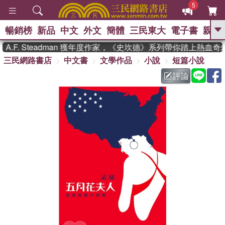
5
暢銷榜
新品
中文
外文
簡體
三民東大
電子書
親子
GO
F. Steadman 獲年度作家，《史坎德》系列帶你踏上熱血奇幻
三民網路書店
中文書
文學作品
小說
短篇小說
、
熱搜：
東野圭吾
高希均教授回憶錄
、
、
、
The Odyssey
父親節
如果歷
評論
、
、
史是一群喵
暑期推薦
國際布克
、
、
獎 臺灣漫遊錄
方念華
台灣的李
、
、
登輝時代
數學女孩：黎曼猜想
偉大的迷走神經