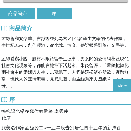
商品簡介
序
商品簡介
孟絲曾和於梨華、吉錚等並列為六○年代留學生文學的代表作家，
半世紀以來，創作豐沛，從小說、散文、傳記報導到旅行文學等。
孟絲愛寫小說，題材不限於留學生故事，男女間的愛情糾葛及現代
社會文化現象等，都能在她筆下活起來。朱炎曾評：「孟絲把轉化
期社會中的婚姻與人生……寫絕了。人們是這樣隨心所欲，聚散無
常，現代人的無情無義，見異思遷，由孟絲寫來力透紙背，入木三
分。」
More
序
本書收錄五篇短篇小說，其背景有些相似之處，但主題各有不同，
隨著孟絲洗練的文字，深邃的內涵，讓我們沉浸於故事之中，仍能
擁抱陽光樂在寫作的孟絲 李秀臻
產生共鳴與深思。
代序
旅美名作家孟絲於二○一五年底告別居住四十五年的新澤西