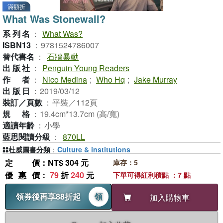
滿額折
What Was Stonewall?
系列名
：
What Was?
ISBN13
：
9781524786007
替代書名
：
石牆暴動
出版社
：
Penguin Young Readers
作者
：
Nico Medina
;
Who Hq
;
Jake Murray
出版日
：
2019/03/12
裝訂／頁數
：
平裝／112頁
規格
：
19.4cm*13.7cm (高/寬)
適讀年齡
：
小學
藍思閱讀分級
：
870LL
杜威圖書分類
：
Culture & institutions
定價
：NT$ 304 元
庫存：5
優惠價
：
79
折
240
元
下單可得紅利積點 ：7 點
領券後再享88折起
領
加入購物車