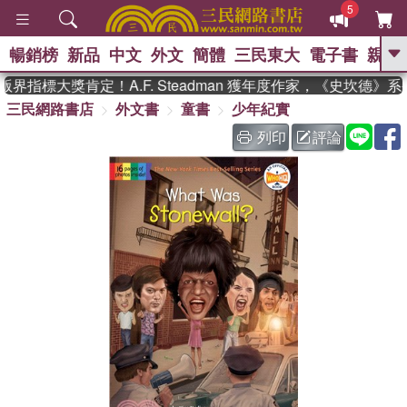
5
暢銷榜
新品
中文
外文
簡體
三民東大
電子書
親子
GO
界指標大獎肯定！A.F. Steadman 獲年度作家，《史坎德》
三民網路書店
外文書
童書
少年紀實
、
、
熱搜：
東野圭吾
The Odyssey
、
、
父親節
如果歷史是一群喵
暑期
列印
評論
、
、
推薦
國際布克獎 臺灣漫遊錄
方
、
、
念華
台灣的李登輝時代
數學女
、
孩：黎曼猜想
偉大的迷走神經