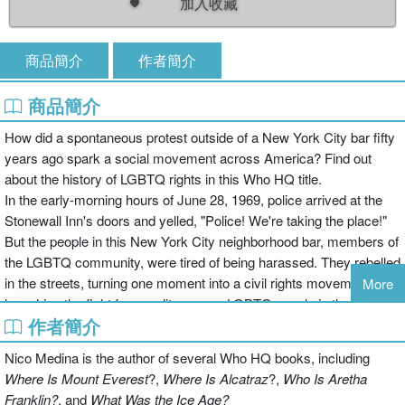
加入收藏
商品簡介
作者簡介
商品簡介
How did a spontaneous protest outside of a New York City bar fifty
years ago spark a social movement across America? Find out
about the history of LGBTQ rights in this Who HQ title.
In the early-morning hours of June 28, 1969, police arrived at the
Stonewall Inn's doors and yelled, "Police! We're taking the place!"
But the people in this New York City neighborhood bar, members of
the LGBTQ community, were tired of being harassed. They rebelled
in the streets, turning one moment into a civil rights movement and
More
launching the fight for equality among LGBTQ people in the United
作者簡介
States
Nico Medina is the author of several Who HQ books, including
Where Is Mount Everest
?,
Where Is Alcatraz
?,
Who Is Aretha
Franklin?
, and
What Was the Ice Age?