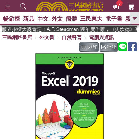
5
暢銷榜
新品
中文
外文
簡體
三民東大
電子書
親子
GO
界指標大獎肯定！A.F. Steadman 獲年度作家，《史坎德》
三民網路書店
外文書
自然科普
電腦與資訊
、
、
熱搜：
東野圭吾
The Odyssey
、
、
父親節
如果歷史是一群喵
暑期
列印
評論
、
、
推薦
國際布克獎 臺灣漫遊錄
方
、
、
念華
台灣的李登輝時代
數學女
、
孩：黎曼猜想
偉大的迷走神經