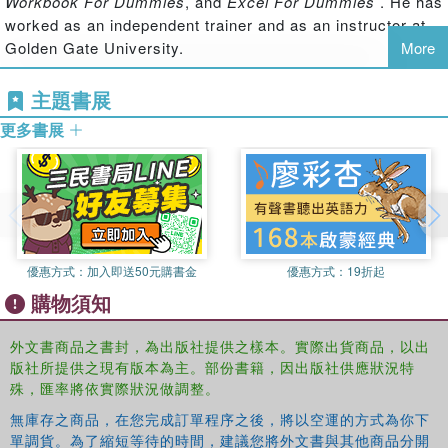
Workbook For Dummies
, and
Excel For Dummies
. He has
creating and editing charts, inserting graphs, designing
worked as an independent trainer and as an instructor at
database forms, adding database records, using seek-
Golden Gate University.
More
and-find options, printing, adding hyperlinks to
worksheets, saving worksheets as web pages, adding
主題書展
existing worksheet data to an existing webpage, pivot
tables, pivot charts, formulas and functions, Excel data
更多書展
analysis, sending worksheets via e-mail, and so much
more!
Get to know the new Excel interface
Become a pro at the spreadsheet and data analysis tool that’s
available as part of the Microsoft Office suite
Find time-tested and trusted advice from bestselling author and
優惠方式：
加入即送50元購書金
優惠方式：
19折起
expert Greg Harvey
購物須知
Use Excel to streamline your processes and make your work life
easier than ever before
外文書商品之書封，為出版社提供之樣本。實際出貨商品，以出
Written by a bestselling author and seasoned educator,
版社所提供之現有版本為主。部份書籍，因出版社供應狀況特
Excel 2019 For Dummies
makes it easier than ever to get
殊，匯率將依實際狀況做調整。
everything out of this powerful data tool.
無庫存之商品，在您完成訂單程序之後，將以空運的方式為你下
單調貨。為了縮短等待的時間，建議您將外文書與其他商品分開