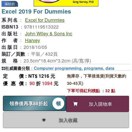
滿額折
Excel 2019 For Dummies
系列名
：
Excel for Dummies
ISBN13
：
9781119513322
出版社
：
John Wiley & Sons Inc
作者
：
Harvey
出版日
：
2018/10/05
裝訂／頁數
：
平裝／432頁
規格
：
23.5cm*18.4cm*3.2cm (高/寬/厚)
杜威圖書分類
：
Computer programming, programs, data
定價
：NT$ 1216 元
無庫存，下單後進貨(到貨天數約
優惠價
：
90
折
1094
元
30-45天)
下單可得紅利積點 ：32 點
領券後再享88折起
領
加入購物車
加入收藏