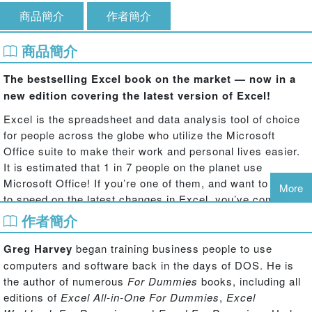
商品簡介
作者簡介
商品簡介
The bestselling Excel book on the market — now in a
new edition covering the latest version of Excel!
Excel is the spreadsheet and data analysis tool of choice
for people across the globe who utilize the Microsoft
Office suite to make their work and personal lives easier.
It is estimated that 1 in 7 people on the planet use
Microsoft Office! If you’re one of them, and want to get up
More
to speed on the latest changes in Excel, you’ve come to
the right place.
作者簡介
Excel 2019 For Dummies
has been updated to reflect the
Greg Harvey
began training business people to use
major changes and features made to Excel and covers
computers and software back in the days of DOS. He is
everything you need to know to perform any spreadsheet
the author of numerous
For Dummies
books, including all
task at hand. It includes information on creating and
editions of
Excel All-in-One For Dummies
,
Excel
editing worksheets, formatting cells, entering formulas,