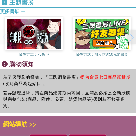
中國大學生的人生觀
主題書展
中國大學生的價值觀
更多書展
中國大學生現代化程度：與心理需要的關係
個人現代化程度與社會取向強弱
個人現代性與相對作業量對報酬分配行為的影響
中國人的性格與行為：形成及蛻變
工業化過程中國人性格與行為矛盾現象
生活素質的心理學觀
優惠方式：
75折起
優惠方式：
加入即送50元購書金
大學訓導問題：概念性與實徵性分析
購物須知
臺灣民眾之性格與行為的變遷
大學生人生觀的變遷：二十年後
為了保護您的權益，「三民網路書店」
提供會員七日商品鑑賞期
大學生價值觀的變遷：二十年後
(收到商品為起始日)。
中國大學生價值取向及其變遷
中國人在社會現代化歷程中的心理蛻變
若要辦理退貨，請在商品鑑賞期內寄回，且商品必須是全新狀態
傳統價值觀與現代價值觀能否同時並存？
與完整包裝(商品、附件、發票、隨貨贈品等)否則恕不接受退
貨。
網站導航 >>