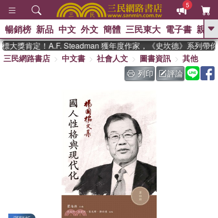
5
暢銷榜
新品
中文
外文
簡體
三民東大
電子書
親子
GO
大獎肯定！A.F. Steadman 獲年度作家，《史坎德》系列帶
三民網路書店
中文書
社會人文
圖書資訊
其他
、
熱搜：
東野圭吾
高希均教授回憶錄
、
、
、
The Odyssey
父親節
如果歷
列印
評論
、
、
史是一群喵
暑期推薦
國際布克
、
、
獎 臺灣漫遊錄
方念華
台灣的李
、
、
登輝時代
數學女孩：黎曼猜想
偉大的迷走神經