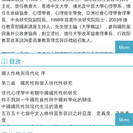
主化。曾任教臺大、香港中文大學、佛光及中原大學心理學系，擔
任生命線協會、心理學會、心理衛生學會、亞洲社會心理學會理事
長、中央研究院副院長。1998年當選中央研究院院士，2003年擔
任教育部國家講座主持人。先生曾主編《大學雜誌》，參與國民黨
與黨外公政會協商，創立澄社、擔任大學改革協會理事長、行政院
教育改革諮詢委員兼教育理念與目標組召集人。
More
瞿海源（主編）：曾任中央研究院民族所及社會所研究員、社會所
目次
所長、臺大社會系教授、澄社社長、報社主筆、民間司改會董事
長、公視董事。
國人性格與現代化 序
第三篇 國民性與個人現代性研究
現代心理學中有關中國國民性的研究
時不我與—中國民族性與中國科學化的關係
中國國民性與現代生活的適應
五百五十七個中文人格特質形容詞之好惡度、意義度、及熟悉
More
度
中國「人」的現代化：有關個人現代性的研究