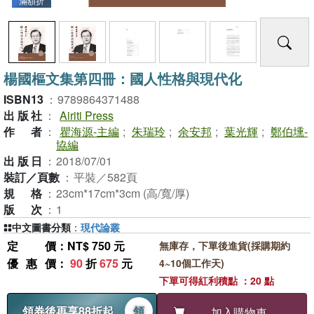
滿額折
楊國樞文集第四冊：國人性格與現代化
ISBN13
：
9789864371488
出版社
：
Airiti Press
作者
：
瞿海源-主編
;
朱瑞玲
;
余安邦
;
葉光輝
;
鄭伯壎-
協編
出版日
：
2018/07/01
裝訂／頁數
：
平裝／582頁
規格
：
23cm*17cm*3cm (高/寬/厚)
版次
：
1
中文圖書分類
：
現代論叢
定價
：NT$ 750 元
無庫存，下單後進貨(採購期約
優惠價
：
90
折
675
元
4~10個工作天)
下單可得紅利積點 ：20 點
領券後再享88折起
領
加入購物車