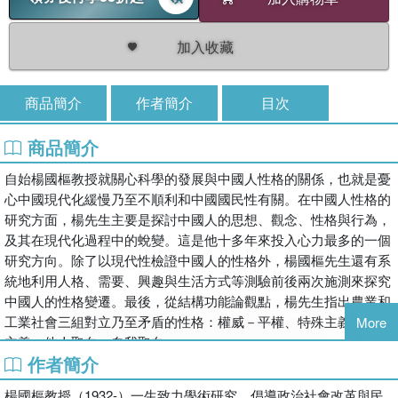
加入收藏
商品簡介
作者簡介
目次
商品簡介
自始楊國樞教授就關心科學的發展與中國人性格的關係，也就是憂
心中國現代化緩慢乃至不順利和中國國民性有關。在中國人性格的
研究方面，楊先生主要是探討中國人的思想、觀念、性格與行為，
及其在現代化過程中的蛻變。這是他十多年來投入心力最多的一個
研究方向。除了以現代性檢證中國人的性格外，楊國樞先生還有系
統地利用人格、需要、興趣與生活方式等測驗前後兩次施測來探究
中國人的性格變遷。最後，從結構功能論觀點，楊先生指出農業和
工業社會三組對立乃至矛盾的性格：權威－平權、特殊主義－普遍
More
主義、他人取向－自我取向。
作者簡介
楊國樞教授（1932-）一生致力學術研究、倡導政治社會改革與民