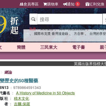
會員專區
購物車
通知
紅利兌換
5
、
、
熱搜：
東野圭吾
高希均教授回憶錄
The Odys
、
、
、
國際布克獎 臺灣漫遊錄
方念華
台灣的李登
文
簡體
三民東大
電子書
親
英國出版界指標大獎肯定！A.
總論
變歷史的50種醫藥
BN13
：
9789864591343
代書名
：
A History of Medicine in 50 Objects
版社
：
積木文化
作者
：
吉爾.保羅