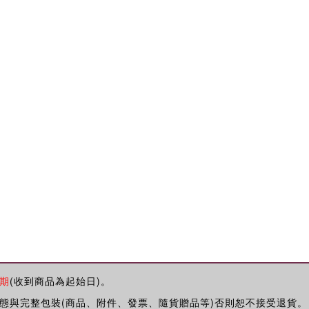
期
(收到商品為起始日)。
態與完整包裝(商品、附件、發票、隨貨贈品等)否則恕不接受退貨。