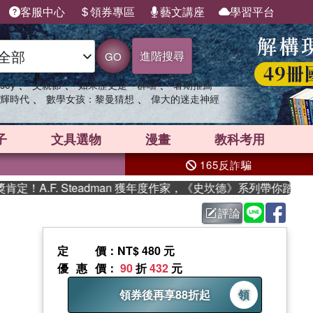
客服中心
領券專區
藝文講座
學習平台
進階搜尋
GO
、
、
、
sey
父親節
如果歷史是一群喵
暑期推薦
、
、
輝時代
數學女孩：黎曼猜想
偉大的迷走神經
子
文具選物
漫畫
教科考用
165反詐騙
F. Steadman 獲年度作家，《史坎德》系列帶你踏上熱血奇幻
評論
定價
：NT$ 480 元
優惠價
：
90
折
432
元
領券後再享88折起
領