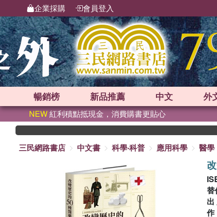
企業採購
會員登入
暢銷榜
新品
推薦
中文
外
NEW
紅利積點抵現金，消費購書更貼心
三民網路書店
中文書
科學‧科普
應用科學
醫學
改
IS
替
出