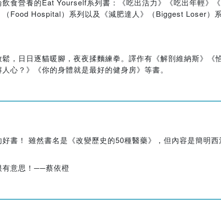
營養的Eat Yourself系列書：《吃出活力》《吃出年輕
 Hospital）系列以及《減肥達人》（Biggest Loser）
放鬆，日日逐貓暖腳，夜夜揉麵練拳。譯作有《解剖維納斯》《
解人心？》《你的身體就是最好的健身房》等書。
好書！ 雖然書名是《改變歷史的50種醫藥》，但內容是簡明
有意思！──蔡依橙