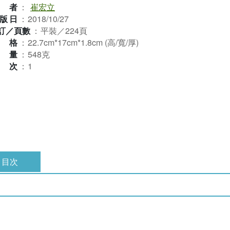
譯者
：
崔宏立
版日
：
2018/10/27
訂／頁數
：
平裝／224頁
規格
：
22.7cm*17cm*1.8cm (高/寬/厚)
重量
：
548克
版次
：
1
目次
。