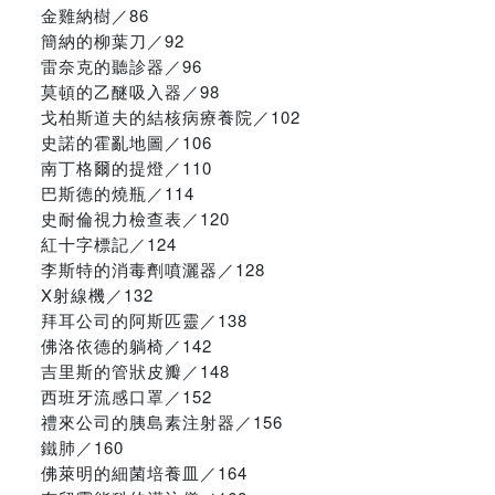
金雞納樹／86
簡納的柳葉刀／92
雷奈克的聽診器／96
莫頓的乙醚吸入器／98
戈柏斯道夫的結核病療養院／102
史諾的霍亂地圖／106
南丁格爾的提燈／110
巴斯德的燒瓶／114
史耐倫視力檢查表／120
紅十字標記／124
李斯特的消毒劑噴灑器／128
X射線機／132
拜耳公司的阿斯匹靈／138
佛洛依德的躺椅／142
吉里斯的管狀皮瓣／148
西班牙流感口罩／152
禮來公司的胰島素注射器／156
鐵肺／160
佛萊明的細菌培養皿／164