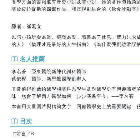
養學方面的書籍還有歷史小說及非小說。她的著作包括談論飲食
關於皮拉提斯的四部作品，和電視劇結合的《飲食診斷室》（Food
譯者：崔宏立
以陪小孩玩耍為業、翻譯為樂，讀書為了休息，費力只求
的人》《物理才是最好的人生指南》《為什麼我們經常誤
名人推薦
李名蒼｜亞東醫院新陳代謝科醫師
蔡依橙｜醫師、新思惟國際創辦人
非常值得推薦給醫學相關科系學生及對醫學史有興趣讀者的
味，您會了解西方醫學如何一步步演進至今。──李名蒼
本書用大量圖片與精簡文字，回顧醫學史上的重要關鍵，很
目次
□前言／6