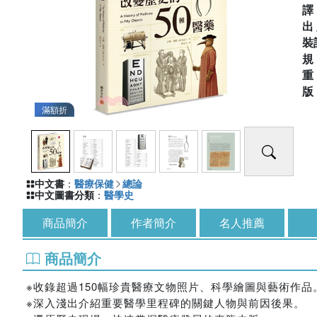
出
裝
滿額折
中文書
：
醫療保健
總論
中文圖書分類
：
醫學史
商品簡介
作者簡介
名人推薦
商品簡介
※收錄超過150幅珍貴醫療文物照片、科學繪圖與藝術作品
※深入淺出介紹重要醫學里程碑的關鍵人物與前因後果。