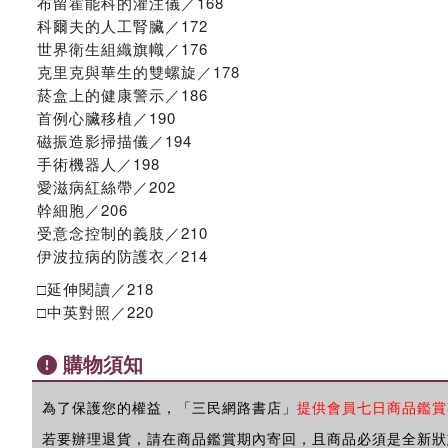
布留霍能科的灌注儀／168
科爾夫的人工腎臟／172
世界衛生組織旗幟／176
克里克與華生的雙螺旋／178
菸盒上的健康警示／186
首例心臟移植／190
磁振造影掃描儀／194
手術機器人／198
愛滋病紅絲帶／202
幹細胞／206
受意念控制的義肢／210
伊波拉病的防護衣／214
□延伸閱讀／218
□中英對照／220
購物須知
為了保護您的權益，「三民網路書店」
提供會員七日商品鑑賞
若要辦理退貨，請在商品鑑賞期內寄回，且商品必須是全新狀