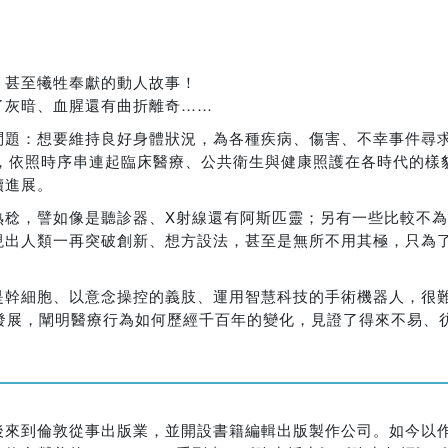
，甚至犧牲奉獻的動人故事！
了灰暗、血腥還有曲折離奇……
問題：想要維持良好身體狀況，為各種疾病、傷害、不幸事件尋
題，依照時序串連起臨床醫療、公共衛生與健康照護在各時代的樣
續進展。
稔，譬如像是聽診器、X射線還有阿斯匹靈；另有一些比較不為
現出人類一再突破創新、想方設法，甚至是無所不用其極，只為
是幹細胞、以意念操控的義肢、運用智慧科技的手術機器人，很
發展，闡明醫療行為如何歷經千百年的變化，見證了得來不易、
後來到倫敦從事出版業，並開設書籍編輯出版製作公司。如今以