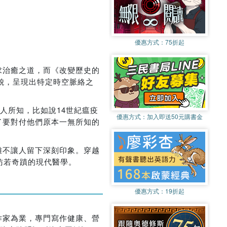
優惠方式：
75折起
求治癒之道，而《改變歷史的
貌，呈現出特定時空脈絡之
人所知，比如說14世紀瘟疫
優惠方式：
加入即送50元購書金
了要對付他們原本一無所知的
難不讓人留下深刻印象。穿越
彷若奇蹟的現代醫學。
優惠方式：
19折起
作家為業，專門寫作健康、營