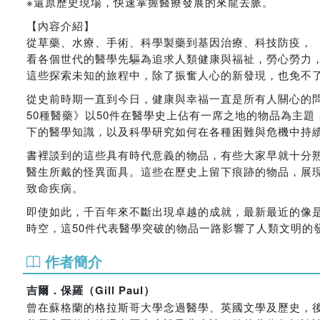
※還原歷史現場，快速掌握醫療發展的來龍去脈。
【內容介紹】
從草藥、水療、手術、科學製藥到基因治療、科技防疫，
看各個世代的醫學先驅為追求人類健康與福祉，勞心勞力
這些探索未知的旅程中，除了振奮人心的新發現，也免不
從史前時期一直到今日，健康與幸福一直是所有人關心的
50種醫藥》以50件在醫學史上佔有一席之地的物品為主
下的醫學知識，以及科學研究如何在各種困難與危機中持
書裡談到的這些具有時代意義的物品，有些大家早就十分熟
醫生所戴的怪異面具。這些在歷史上留下痕跡的物品，展
致命疾病。
即使如此，千百年來不斷出現卓越的成就，最新最近的像
時空，這50件代表醫學突破的物品一路影響了人類文明的
作者簡介
吉爾．保羅（Gill Paul）
曾在蘇格蘭的格拉斯哥大學念過醫學、英國文學及歷史，