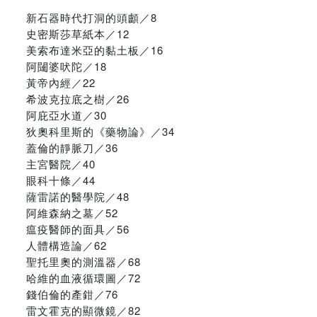
新石器時代打洞的頭顱／8
史密斯莎草紙本／12
美索布達米亞的黏土板／16
阿闥婆吠陀／18
黃帝內經／22
希波克拉底之樹／26
阿庇亞水道／30
狄奧科里斯的《藥物論》／34
蓋倫的靜脈刀／36
主宮醫院／40
眼科十條／44
薩雷諾的醫學院／48
阿維森納之墓／52
瘟疫醫師的面具／56
人體構造論／62
聖托里奧的測溫器／68
哈維的血液循環圖／72
錢伯倫的產鉗／76
雷文霍克的顯微鏡／82