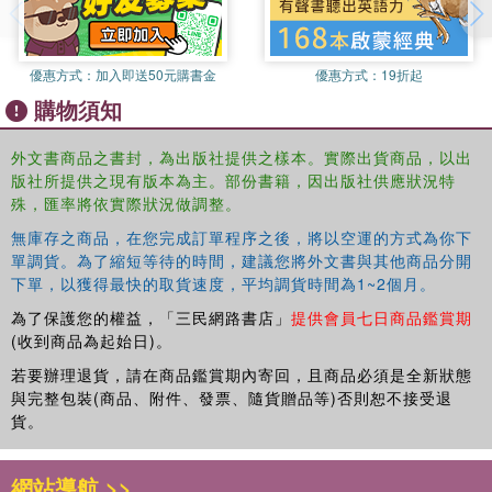
優惠方式：
加入即送50元購書金
優惠方式：
19折起
購物須知
外文書商品之書封，為出版社提供之樣本。實際出貨商品，以出
版社所提供之現有版本為主。部份書籍，因出版社供應狀況特
殊，匯率將依實際狀況做調整。
無庫存之商品，在您完成訂單程序之後，將以空運的方式為你下
單調貨。為了縮短等待的時間，建議您將外文書與其他商品分開
下單，以獲得最快的取貨速度，平均調貨時間為1~2個月。
為了保護您的權益，「三民網路書店」
提供會員七日商品鑑賞期
(收到商品為起始日)。
若要辦理退貨，請在商品鑑賞期內寄回，且商品必須是全新狀態
與完整包裝(商品、附件、發票、隨貨贈品等)否則恕不接受退
貨。
網站導航 >>