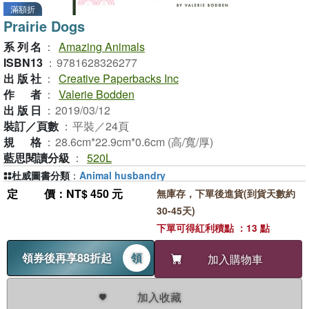
滿額折
Prairie Dogs
系列名
：
Amazing Animals
ISBN13
：
9781628326277
出版社
：
Creative Paperbacks Inc
作者
：
Valerie Bodden
出版日
：
2019/03/12
裝訂／頁數
：
平裝／24頁
規格
：
28.6cm*22.9cm*0.6cm (高/寬/厚)
藍思閱讀分級
：
520L
杜威圖書分類
：
Animal husbandry
定價
：NT$ 450 元
無庫存，下單後進貨(到貨天數約
30-45天)
下單可得紅利積點 ：13 點
領券後再享88折起
領
加入購物車
加入收藏