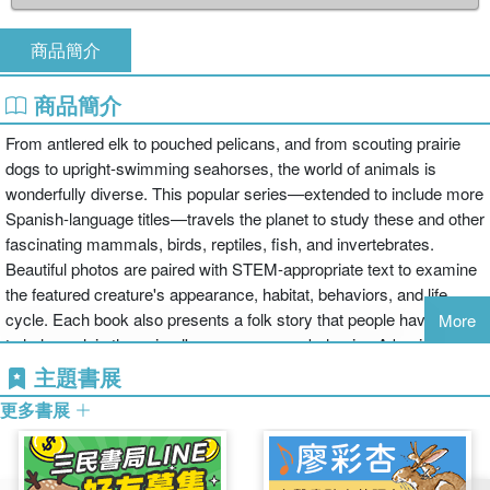
商品簡介
商品簡介
From antlered elk to pouched pelicans, and from scouting prairie
dogs to upright-swimming seahorses, the world of animals is
wonderfully diverse. This popular series—extended to include more
Spanish-language titles—travels the planet to study these and other
fascinating mammals, birds, reptiles, fish, and invertebrates.
Beautiful photos are paired with STEM-appropriate text to examine
the featured creature's appearance, habitat, behaviors, and life
cycle. Each book also presents a folk story that people have used
More
to help explain the animal's appearance or behavior. A basic
exploration of the appearance, behavior, and habitat of prairie dogs,
主題書展
the small rodents of North America's Great Plains. Also included is
更多書展
a story from folklore explaining why prairie dogs hide from coyotes.