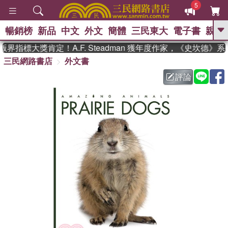
5
暢銷榜
新品
中文
外文
簡體
三民東大
電子書
親子
GO
界指標大獎肯定！A.F. Steadman 獲年度作家，《史坎德》
三民網路書店
外文書
、
熱搜：
東野圭吾
高希均教授回憶錄
、
、
、
The Odyssey
父親節
如果歷
評論
、
、
史是一群喵
暑期推薦
國際布克
、
、
獎 臺灣漫遊錄
方念華
台灣的李
、
、
登輝時代
數學女孩：黎曼猜想
偉大的迷走神經