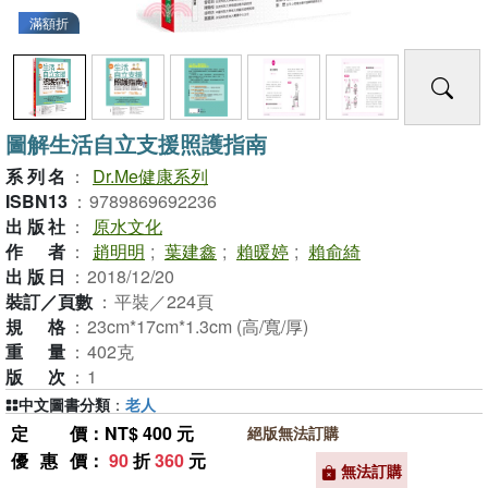
滿額折
圖解生活自立支援照護指南
系列名
：
Dr.Me健康系列
ISBN13
：
9789869692236
出版社
：
原水文化
作者
：
趙明明
;
葉建鑫
;
賴暖婷
;
賴俞綺
出版日
：
2018/12/20
裝訂／頁數
：
平裝／224頁
規格
：
23cm*17cm*1.3cm (高/寬/厚)
重量
：
402克
版次
：
1
中文圖書分類
：
老人
定價
：NT$ 400 元
絕版無法訂購
優惠價
：
90
折
360
元
無法訂購