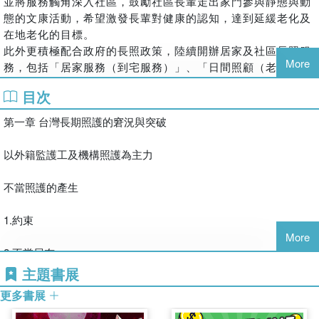
並將服務觸角深入社區，鼓勵社區長輩走出家門參與靜態與動
態的文康活動，希望激發長輩對健康的認知，達到延緩老化及
在地老化的目標。
此外更積極配合政府的長照政策，陸續開辦居家及社區長照服
More
務，包括「居家服務（到宅服務）」、「日間照顧（老人安親
班）」、「到宅沐浴服務」、「失智老人團體家屋」、「小規
目次
模多機能服務」及「社區整體照顧服務模式~ABC」等，提供
專業且完整的優質服務給失能或失智長輩們，進而讓長輩們有
第一章 台灣長期照護的窘況與突破
安全、快樂與有尊嚴的生活。
2012年接觸到日本竹內孝仁教授及八木秀明本部長所推動的
以外籍監護工及機構照護為主力
「生活自立支援」概念，在臺中市政府的指導下，開始在永信
松柏園老人養護中心推動「生活自立支援」照護模式，促成永
不當照護的產生
信基金會獲得「傳善獎」的契機，也因此啟動了永信在全國推
動生活自立支援的計畫。
1.約束
More
2.不當尿布
葉建鑫
主題書展
現任永信社會福利基金會發展部主任，大學就讀東海大學工業
3.不當餵食
更多書展
工程學系，畢業後就職於企管顧問公司，有感於台灣快速老
化，至苗栗長照機構擔任實習生以學習照顧及營運技巧，一年
4.工作人員不經意的言語或行為