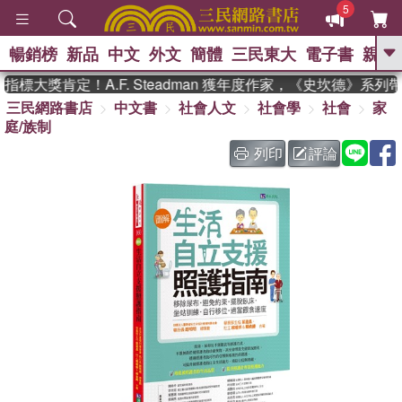
5
暢銷榜
新品
中文
外文
簡體
三民東大
電子書
親子
GO
標大獎肯定！A.F. Steadman 獲年度作家，《史坎德》系列
三民網路書店
中文書
社會人文
社會學
社會
家
、
熱搜：
東野圭吾
高希均教授回憶錄
庭/族制
、
、
、
The Odyssey
父親節
如果歷
、
、
史是一群喵
暑期推薦
國際布克
列印
評論
、
、
獎 臺灣漫遊錄
方念華
台灣的李
、
、
登輝時代
數學女孩：黎曼猜想
偉大的迷走神經