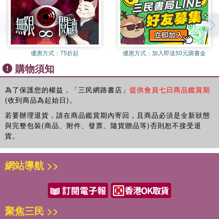
期間取得照顧服務員資格，並考取長庚大學醫務管理研究所。
2011年至基金會就職，3年來擔任計畫主持人，歷經執行生活
建立同理心，轉變照護文化
自立支援的完整過程，遭遇挫折、瓶頸不少，但都在不斷地與
各機構、輔導委員、國外長照專家的學習與切磋中，得到突
破，終於看到台灣機構照護開始翻轉成「以人為本」的模式，
優惠方式：
75折起
優惠方式：
加入即送50元購書金
看到失能長輩也能生出夢想，找到活得更好、生活更自立的動
購物須知
第二章 啟動以人為本的照護
力。因而在與其他二位社工的合作下，共同編寫完成此書，希
望將這些寶貴的經驗傳遞下去。
四大基本照護原則
為了保護您的權益，「三民網路書店」
提供會員七日商品鑑賞期
(收到商品為起始日)。
為何長輩不喝水、不運動、容易便秘及營養不良？
若要辦理退貨，請在商品鑑賞期內寄回，且商品必須是全新狀態
賴暖婷
與完整包裝(商品、附件、發票、隨貨贈品等)否則恕不接受退
弘光科技大學老人福利事業系畢，現任永信社會福利基金會社
不當照護體驗營，啟動生活自立支援第一步
貨。
工。
2016年進入永信基金會服務，為「傳善獎生活自立支援方案」
不當照護體驗之設計理念及流程
社工，一開始對於什麼是「生活自立支援」懵懵懂懂，在辦理
網站導航 >>
「不當照護體驗工作坊」當中「做中學」。社工背景的她，第
一、約束體驗
一年透過自立支援基礎課程學習到照護概念及技巧，開始隨行
15位專業輔導委員陪伴全國31家長照機構單位一同面對困境及
1.約束類型
成長，在方案社工角色當中汲取各輔導委員專業領域知識（包
聚焦三民 >>
含護理、職能治療、物理治療、照顧服務員），累積方案管理