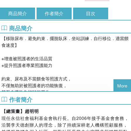
商品簡介
作者簡介
目次
商品簡介
【移除尿布．避免約束．擺脫臥床．坐站訓練．自行移位．適當餵
食速度】
※增進被照護者的生活品質
※提升照護者專業照護能力
約束、尿布及不當餵食等照護方式，
不僅無助於被照護者的功能恢復，
More
甚至會導致失能狀況惡化。
作者簡介
透過照護者技巧性的引導與專業性的照護，
可提升被照護者的自主生活能力，重拾自信與尊嚴。
【總策畫】趙明明
現任永信社會福利基金會執行長。自2006年接手基金會會務，
沿襲李天德創辦人的理念，除了持續深耕老人機構照顧服務，