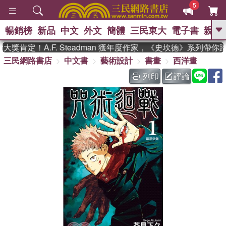
5
暢銷榜
新品
中文
外文
簡體
三民東大
電子書
親子
GO
獎肯定！A.F. Steadman 獲年度作家，《史坎德》系列帶你
三民網路書店
中文書
藝術設計
書畫
西洋畫
、
、
熱搜：
東野圭吾
The Odyssey
、
、
父親節
如果歷史是一群喵
暑期
列印
評論
、
、
推薦
國際布克獎 臺灣漫遊錄
方
、
、
念華
台灣的李登輝時代
數學女
、
孩：黎曼猜想
偉大的迷走神經