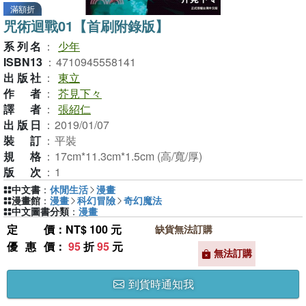
滿額折
咒術迴戰01【首刷附錄版】
系列名
：
少年
ISBN13
：
4710945558141
出版社
：
東立
作者
：
芥見下々
譯者
：
張紹仁
出版日
：
2019/01/07
裝訂
：
平裝
規格
：
17cm*11.3cm*1.5cm (高/寬/厚)
版次
：
1
中文書
：
休閒生活
漫畫
漫畫館
：
漫畫
科幻冒險
奇幻魔法
中文圖書分類
：
漫畫
定價
：NT$ 100 元
缺貨無法訂購
優惠價
：
95
折
95
元
無法訂購
到貨時通知我