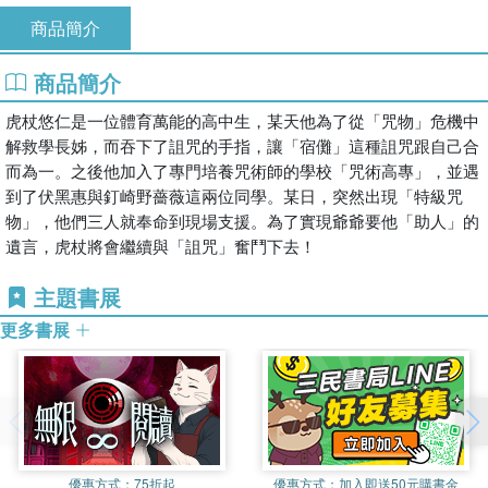
商品簡介
商品簡介
虎杖悠仁是一位體育萬能的高中生，某天他為了從「咒物」危機中
解救學長姊，而吞下了詛咒的手指，讓「宿儺」這種詛咒跟自己合
而為一。之後他加入了專門培養咒術師的學校「咒術高專」，並遇
到了伏黑惠與釘崎野薔薇這兩位同學。某日，突然出現「特級咒
物」，他們三人就奉命到現場支援。為了實現爺爺要他「助人」的
遺言，虎杖將會繼續與「詛咒」奮鬥下去！
主題書展
更多書展
優惠方式：
75折起
優惠方式：
加入即送50元購書金