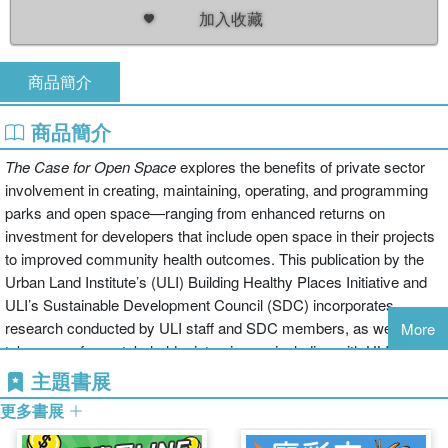
加入收藏
商品簡介
商品簡介
The Case for Open Space
explores the benefits of private sector
involvement in creating, maintaining, operating, and programming
parks and open space—ranging from enhanced returns on
investment for developers that include open space in their projects
to improved community health outcomes. This publication by the
Urban Land Institute’s (ULI) Building Healthy Places Initiative and
ULI’s Sustainable Development Council (SDC) incorporates
research conducted by ULI staff and SDC members, as well as
More
takeaways from stakeholder interviews—including with ULI
members who have developed or supported parks and open space
主題書展
through their project investments.
更多書展