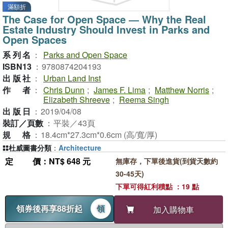
滿額折
The Case for Open Space ― Why the Real
Estate Industry Should Invest in Parks and
Open Spaces
系列名
：
Parks and Open Space
ISBN13
：
9780874204193
出版社
：
Urban Land Inst
作者
：
Chris Dunn
;
James F. Lima
;
Matthew Norris
;
Elizabeth Shreeve
;
Reema Singh
出版日
：
2019/04/08
裝訂／頁數
：
平裝／43頁
規格
：
18.4cm*27.3cm*0.6cm (高/寬/厚)
杜威圖書分類
：
Architecture
定價
：NT$ 648 元
無庫存，下單後進貨(到貨天數約
30-45天)
下單可得紅利積點 ：19 點
領券後再享88折起
領
加入購物車