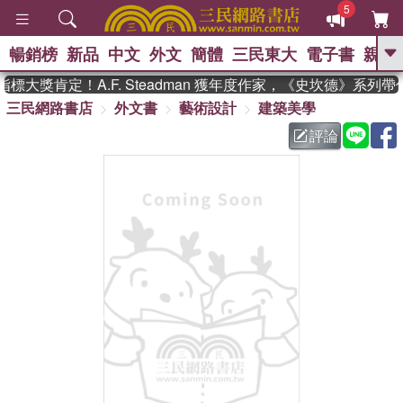
5
暢銷榜
新品
中文
外文
簡體
三民東大
電子書
親子
GO
標大獎肯定！A.F. Steadman 獲年度作家，《史坎德》系列
三民網路書店
外文書
藝術設計
建築美學
、
、
熱搜：
東野圭吾
The Odyssey
、
、
、
父親節
花開錦繡
暑期推薦
評論
、
、
方念華
台灣的李登輝時代
數學
、
女孩：黎曼猜想
偉大的迷走神經
、
、
如果歷史是一群喵
臺灣漫遊錄