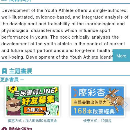
Development of the Youth Athlete offers a single-authored,
well-illustrated, evidence-based, and integrated analysis of
the development and trainability of the morphological and
physiological characteristics which influence sport
performance in youth. The book critically analyses the
development of the youth athlete in the context of current
and future sport performance and long-term health and
More
well-being. Development of the Youth Athlete identifies the
principal controversies in youth sport and addresses them
主題書展
through sport-specific examples.
更多書展
Presenting a rigorous assessment and interpretation of
scientific data with an emphasis on underlying
physiological mechanisms, the book focuses on the
interactions between growth, maturation, and:
Sport-related fitness
Sport-specific trainability
優惠方式：
加入即送50元購書金
優惠方式：
19折起
Sport performance
購物須知
Challenges in youth sport