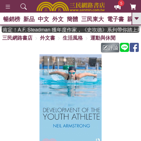
5
暢銷榜
新品
中文
外文
簡體
三民東大
電子書
親子
GO
定！A.F. Steadman 獲年度作家，《史坎德》系列帶你踏上
三民網路書店
外文書
生活風格
運動與休閒
、
熱搜：
東野圭吾
高希均教授回憶錄
、
、
、
The Odyssey
父親節
如果歷
評論
、
、
史是一群喵
暑期推薦
國際布克
、
、
獎 臺灣漫遊錄
方念華
台灣的李
、
、
登輝時代
數學女孩：黎曼猜想
偉大的迷走神經