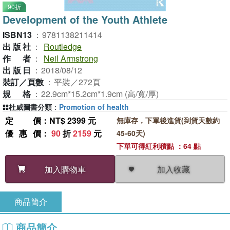
90折
Development of the Youth Athlete
ISBN13
：
9781138211414
出版社
：
Routledge
作者
：
Neil Armstrong
出版日
：
2018/08/12
裝訂／頁數
：
平裝／272頁
規格
：
22.9cm*15.2cm*1.9cm (高/寬/厚)
杜威圖書分類
：
Promotion of health
定價
：NT$ 2399 元
無庫存，下單後進貨(到貨天數約
優惠價
：
90
折
2159
元
45-60天)
下單可得紅利積點 ：64 點
加入收藏
加入購物車
商品簡介
商品簡介