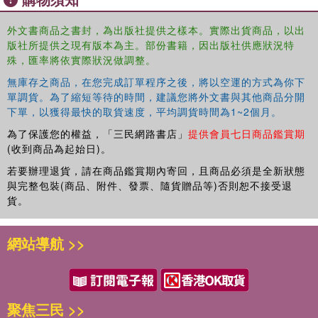
Providing the only up-to-date, coherent critical discourse
外文書商品之書封，為出版社提供之樣本。實際出貨商品，以出
on youth athlete development currently available,
版社所提供之現有版本為主。部份書籍，因出版社供應狀況特
Development of the Youth Athlete is essential reading for
殊，匯率將依實際狀況做調整。
students, lecturers, sport medicine practitioners,
researchers, scholars, and senior coaches with an
無庫存之商品，在您完成訂單程序之後，將以空運的方式為你下
interest in youth sport, exercise science, and sport
單調貨。為了縮短等待的時間，建議您將外文書與其他商品分開
下單，以獲得最快的取貨速度，平均調貨時間為1~2個月。
medicine.
為了保護您的權益，「三民網路書店」
提供會員七日商品鑑賞期
(收到商品為起始日)。
若要辦理退貨，請在商品鑑賞期內寄回，且商品必須是全新狀態
與完整包裝(商品、附件、發票、隨貨贈品等)否則恕不接受退
貨。
網站導航 >>
聚焦三民 >>