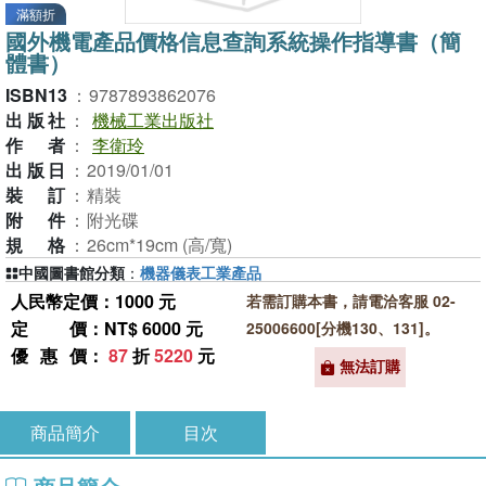
滿額折
國外機電產品價格信息查詢系統操作指導書（簡
體書）
ISBN13
：
9787893862076
出版社
：
機械工業出版社
作者
：
李衛玲
出版日
：
2019/01/01
裝訂
：
精裝
附件
：
附光碟
規格
：
26cm*19cm (高/寬)
中國圖書館分類
：
機器儀表工業產品
人民幣定價：1000 元
若需訂購本書，請電洽客服 02-
定價
：NT$ 6000 元
25006600[分機130、131]。
優惠價
：
87
折
5220
元
無法訂購
商品簡介
目次