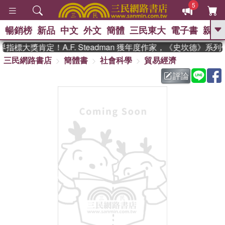
5
暢銷榜
新品
中文
外文
簡體
三民東大
電子書
親子
GO
指標大獎肯定！A.F. Steadman 獲年度作家，《史坎德》系
三民網路書店
簡體書
社會科學
貿易經濟
、
熱搜：
東野圭吾
高希均教授回憶錄
、
、
、
The Odyssey
父親節
花開錦
評論
、
、
、
繡
暑期推薦
方念華
台灣的
、
李登輝時代
數學女孩：黎曼猜想
、
、
偉大的迷走神經
如果歷史是一
、
群喵
臺灣漫遊錄