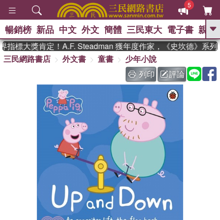
5
暢銷榜
新品
中文
外文
簡體
三民東大
電子書
親子
GO
指標大獎肯定！A.F. Steadman 獲年度作家，《史坎德》系
三民網路書店
外文書
童書
少年小說
、
熱搜：
東野圭吾
高希均教授回憶錄
、
、
、
The Odyssey
父親節
如果歷
列印
評論
、
、
史是一群喵
暑期推薦
國際布克
、
、
獎 臺灣漫遊錄
方念華
台灣的李
、
、
登輝時代
數學女孩：黎曼猜想
偉大的迷走神經