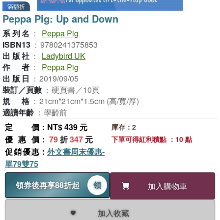
滿額折
Peppa Pig: Up and Down
系列名
：
Peppa Pig
ISBN13
：
9780241375853
出版社
：
Ladybird UK
作者
：
Peppa Pig
出版日
：
2019/09/05
裝訂／頁數
：
硬頁書／10頁
規格
：
21cm*21cm*1.5cm (高/寬/厚)
適讀年齡
：
學齡前
定價
：NT$ 439 元
庫存：2
優惠價
：
79
折
347
元
下單可得紅利積點 ：10 點
促銷優惠
：
外文書周末優惠-
單79雙75
領券後再享88折起
領
加入購物車
加入收藏