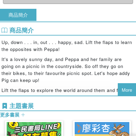
商品簡介
商品簡介
Up, down . . . in, out . . . happy, sad. Lift the flaps to learn
the opposites with Peppa!
It's a lovely sunny day, and Peppa and her family are
going on a picnic in the countryside. So off they go on
their bikes, to their favourite picnic spot. Let's hope addy
Pig can keep up!
More
Lift the flaps to explore the world around them and find out
all about opposites, including happy/sad, big/small,
up/down and lots of others.
主題書展
更多書展