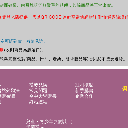
封面破損、內頁脫落等較嚴重的狀態，其餘商品將正常出貨。
無實體光碟提供，需以QR CODE 連結至當地網站註冊“並通過驗證
確定可調到貨，尚請見諒。
期
(收到商品為起始日)。
態與完整包裝(商品、附件、發票、隨貨贈品等)否則恕不接受退貨。
募
禮券兌換
紅利積點
聚
書館分類法
常見問題
新手購書
購/編目
空中大學購書
企業合作
換
好站連結
兒童・青少年(7歲以上)
畢業禮品