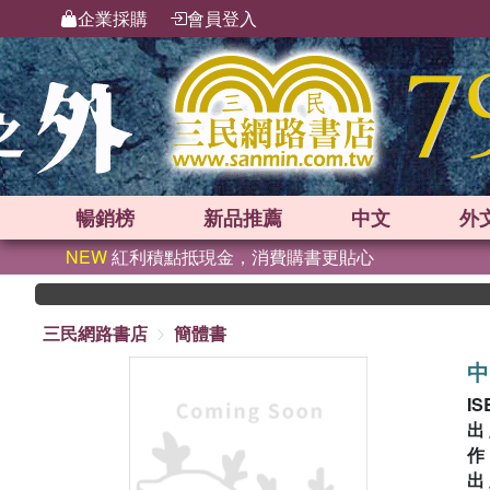
企業採購
會員登入
暢銷榜
新品
推薦
中文
外
NEW
紅利積點抵現金，消費購書更貼心
三民網路書店
簡體書
中
IS
出
出