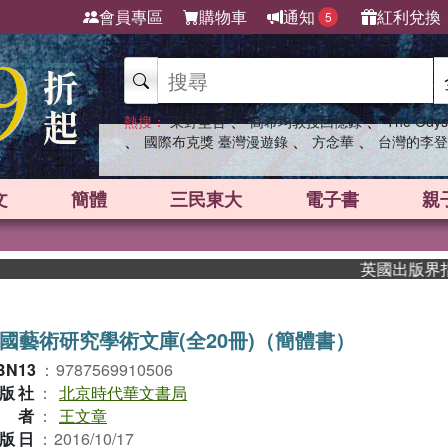
會員專區
購物車
通知
紅利兌換
5
、
、
熱搜：
東野圭吾
高希均教授回憶錄
The Odys
、
、
、
國際布克獎 臺灣漫遊錄
方念華
台灣的李登
文
簡體
三民東大
電子書
親
英國出版界指標大
國藝術研究學術文庫(全20冊)（簡體書）
BN13
：
9787569910506
版社
：
北京時代華文書局
作者
：
王文章
版日
：
2016/10/17