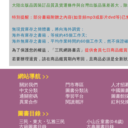
大陸出版品因裝訂品質及貨運條件與台灣出版品落差甚大，除
特別提醒：部分書籍附贈之內容(如音頻mp3或影片dvd等)已
無現貨庫存之簡體書，將向海外調貨：
海外有庫存之書籍，等候約45個工作天;
海外無庫存之書籍，平均作業時間約60個工作天，然不保證
為了保護您的權益，「三民網路書店」
提供會員七日商品鑑賞
若要辦理退貨，請在商品鑑賞期內寄回，且商品必須是全新狀
網站導航 >>
關於我們
門市專區
人才招
中文分類
圖書分類法
中國圖
通關密碼
學習平台
圖書館採
異業合作
閱讀潮評
紅利兌
圖書目錄 >>
三民・東大・弘雅三民
小山丘童書(0-6歲)
古籍圖書目錄
古典圖書目錄