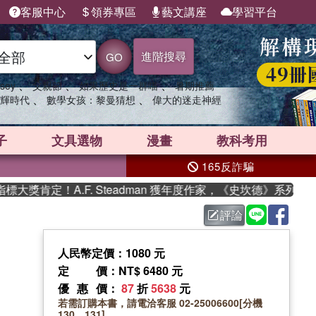
客服中心
領券專區
藝文講座
學習平台
進階搜尋
GO
、
、
、
sey
父親節
如果歷史是一群喵
暑期推薦
、
、
輝時代
數學女孩：黎曼猜想
偉大的迷走神經
子
文具選物
漫畫
教科考用
165反詐騙
獎肯定！A.F. Steadman 獲年度作家，《史坎德》系列帶你
評論
人民幣定價：1080 元
定價
：NT$ 6480 元
優惠價
：
87
折
5638
元
若需訂購本書，請電洽客服 02-25006600[分機
130、131]。