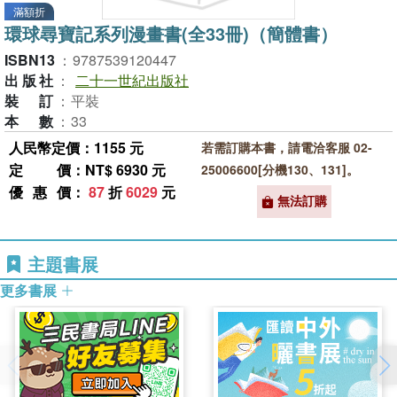
滿額折
環球尋寶記系列漫畫書(全33冊)（簡體書）
ISBN13
：
9787539120447
出版社
：
二十一世紀出版社
裝訂
：
平裝
本數
：
33
人民幣定價：1155 元
若需訂購本書，請電洽客服 02-
定價
：NT$ 6930 元
25006600[分機130、131]。
優惠價
：
87
折
6029
元
無法訂購
主題書展
更多書展