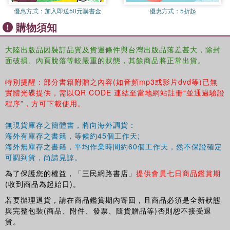
優惠方式：
加入即送50元購書金
優惠方式：
5折起
購物須知
大陸出版品因裝訂品質及貨運條件與台灣出版品落差甚大，除封
面破損、內頁脫落等較嚴重的狀態，其餘商品將正常出貨。
特別提醒：部分書籍附贈之內容(如音頻mp3或影片dvd等)已無
實體光碟提供，需以QR CODE 連結至當地網站註冊“並通過驗證
程序”，方可下載使用。
無現貨庫存之簡體書，將向海外調貨：
海外有庫存之書籍，等候約45個工作天;
海外無庫存之書籍，平均作業時間約60個工作天，然不保證確定
可調到貨，尚請見諒。
為了保護您的權益，「三民網路書店」
提供會員七日商品鑑賞期
(收到商品為起始日)。
若要辦理退貨，請在商品鑑賞期內寄回，且商品必須是全新狀態
與完整包裝(商品、附件、發票、隨貨贈品等)否則恕不接受退
貨。