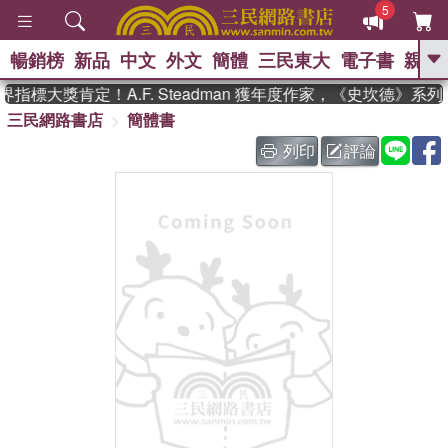
5
暢銷榜
新品
中文
外文
簡體
三民東大
電子書
親子
GO
指標大獎肯定！A.F. Steadman 獲年度作家，《史坎德》系
三民網路書店
簡體書
、
熱搜：
東野圭吾
高希均教授回憶錄
、
、
、
The Odyssey
父親節
如果歷
列印
評論
、
、
史是一群喵
暑期推薦
國際布克
、
、
獎 臺灣漫遊錄
方念華
台灣的李
、
、
登輝時代
數學女孩：黎曼猜想
偉大的迷走神經