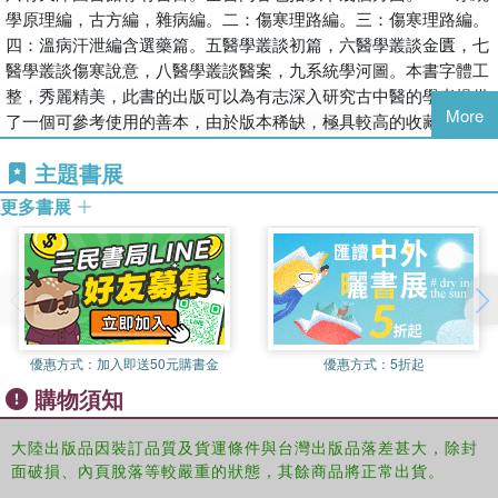
學原理編，古方編，雜病編。二：傷寒理路編。三：傷寒理路編。
四：溫病汗泄編含選藥篇。五醫學叢談初篇，六醫學叢談金匱，七
醫學叢談傷寒說意，八醫學叢談醫案，九系統學河圖。本書字體工
整，秀麗精美，此書的出版可以為有志深入研究古中醫的學者提供
More
了一個可參考使用的善本，由於版本稀缺，極具較高的收藏價值。
主題書展
更多書展
優惠方式：
加入即送50元購書金
優惠方式：
5折起
購物須知
大陸出版品因裝訂品質及貨運條件與台灣出版品落差甚大，除封
面破損、內頁脫落等較嚴重的狀態，其餘商品將正常出貨。