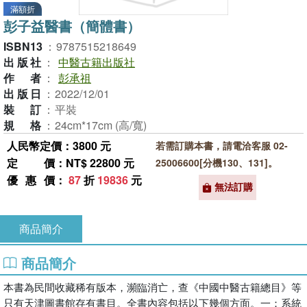
滿額折
彭子益醫書（簡體書）
ISBN13
：
9787515218649
出版社
：
中醫古籍出版社
作者
：
彭承祖
出版日
：
2022/12/01
裝訂
：
平裝
規格
：
24cm*17cm (高/寬)
人民幣定價：3800 元
若需訂購本書，請電洽客服 02-
定價
：NT$ 22800 元
25006600[分機130、131]。
優惠價
：
87
折
19836
元
無法訂購
商品簡介
商品簡介
本書為民間收藏稀有版本，瀕臨消亡，查《中國中醫古籍總目》等
只有天津圖書館存有書目。全書內容包括以下幾個方面。一：系統