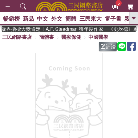
5
暢銷榜
新品
中文
外文
簡體
三民東大
電子書
親子
GO
界指標大獎肯定！A.F. Steadman 獲年度作家，《史坎德》
三民網路書店
簡體書
醫療保健
中國醫學
、
熱搜：
東野圭吾
高希均教授回憶錄
、
、
、
The Odyssey
父親節
如果歷
評論
、
、
史是一群喵
暑期推薦
國際布克
、
、
獎 臺灣漫遊錄
方念華
台灣的李
、
、
登輝時代
數學女孩：黎曼猜想
偉大的迷走神經