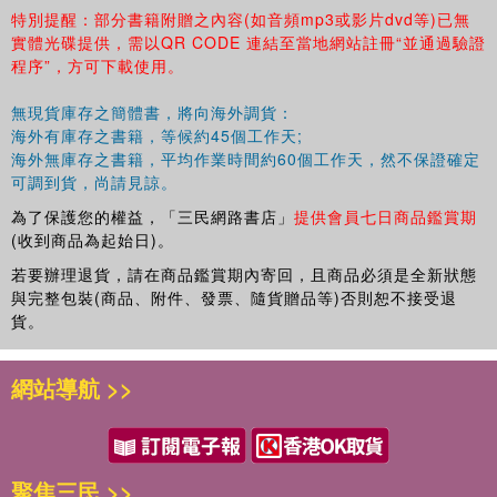
特別提醒：部分書籍附贈之內容(如音頻mp3或影片dvd等)已無
實體光碟提供，需以QR CODE 連結至當地網站註冊“並通過驗證
程序”，方可下載使用。
無現貨庫存之簡體書，將向海外調貨：
海外有庫存之書籍，等候約45個工作天;
海外無庫存之書籍，平均作業時間約60個工作天，然不保證確定
可調到貨，尚請見諒。
為了保護您的權益，「三民網路書店」
提供會員七日商品鑑賞期
(收到商品為起始日)。
若要辦理退貨，請在商品鑑賞期內寄回，且商品必須是全新狀態
與完整包裝(商品、附件、發票、隨貨贈品等)否則恕不接受退
貨。
網站導航 >>
聚焦三民 >>