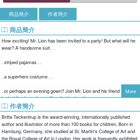
商品簡介
作者簡介
商品簡介
How exciting! Mr. Lion has been invited to a party! But what will he
wear? A handsome suit . .
. striped pajamas . .
. a superhero costume . .
. or perhaps an evening gown? Join Mr. Lion and his friend Monkey
More
in deciding just what outfit suits him best!
作者簡介
Britta Teckentrup is the award-winning, internationally published
author and illustrator of more than 100 books for children. Born in
Hamburg, Germany, she studied at St. Martin's College of Art and
the Royal College of Art in London. Her work is frequently exhibited