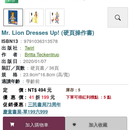
41折
Mr. Lion Dresses Up! (硬頁操作書)
ISBN13
：
9791036313578
出版社
：
Twirl
作者
：
Britta Teckentrup
出版日
：
2020/01/07
裝訂／頁數
：
硬頁書／36頁
規格
：
23.9cm*16.8cm (高/寬)
適讀年齡
：
學齡前
定價
：NT$ 494 元
庫存：5
優惠價
：
41
折
199
元
下單可得紅利積點 ：5 點
促銷優惠
：
三民書局73周年
慶童書展-單199六999
加入收藏
加入購物車