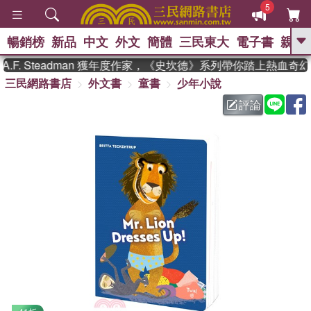
5
暢銷榜
新品
中文
外文
簡體
三民東大
電子書
親子
GO
F. Steadman 獲年度作家，《史坎德》系列帶你踏上熱血奇幻
三民網路書店
外文書
童書
少年小說
、
熱搜：
東野圭吾
高希均教授回憶錄
、
、
、
The Odyssey
父親節
如果歷
評論
、
、
史是一群喵
暑期推薦
國際布克
、
、
獎 臺灣漫遊錄
方念華
台灣的李
、
、
登輝時代
數學女孩：黎曼猜想
偉大的迷走神經