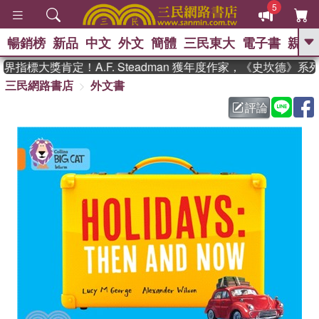
5
暢銷榜
新品
中文
外文
簡體
三民東大
電子書
親子
GO
指標大獎肯定！A.F. Steadman 獲年度作家，《史坎德》系
三民網路書店
外文書
、
熱搜：
東野圭吾
高希均教授回憶錄
、
、
、
The Odyssey
父親節
如果歷
評論
、
、
史是一群喵
暑期推薦
國際布克
、
、
獎 臺灣漫遊錄
方念華
台灣的李
、
、
登輝時代
數學女孩：黎曼猜想
偉大的迷走神經