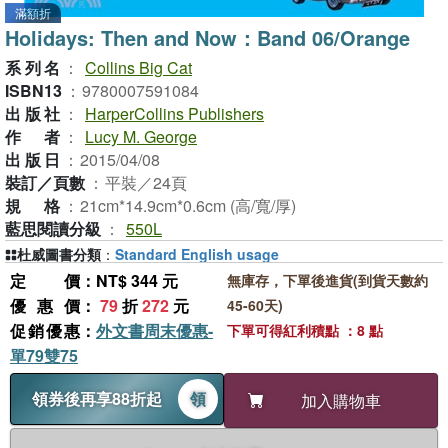
滿額折
Holidays: Then and Now：Band 06/Orange
系列名
：
Collins Big Cat
ISBN13
：
9780007591084
出版社
：
HarperCollins Publishers
作者
：
Lucy M. George
出版日
：
2015/04/08
裝訂／頁數
：
平裝／24頁
規格
：
21cm*14.9cm*0.6cm (高/寬/厚)
藍思閱讀分級
：
550L
杜威圖書分類
：
Standard English usage
定價
：NT$ 344 元
無庫存，下單後進貨(到貨天數約
優惠價
：
79
折
272
元
45-60天)
促銷優惠
：
外文書周末優惠-
下單可得紅利積點 ：8 點
單79雙75
領券後再享88折起
領
加入購物車