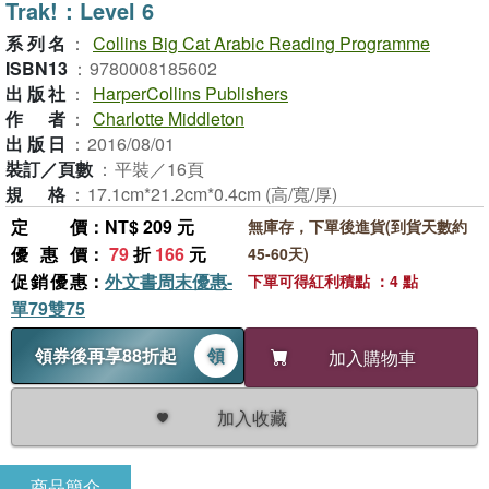
Trak!：Level 6
系列名
：
Collins Big Cat Arabic Reading Programme
ISBN13
：
9780008185602
出版社
：
HarperCollins Publishers
作者
：
Charlotte Middleton
出版日
：
2016/08/01
裝訂／頁數
：
平裝／16頁
規格
：
17.1cm*21.2cm*0.4cm (高/寬/厚)
定價
：NT$ 209 元
無庫存，下單後進貨(到貨天數約
優惠價
：
79
折
166
元
45-60天)
促銷優惠
：
外文書周末優惠-
下單可得紅利積點 ：4 點
單79雙75
領券後再享88折起
領
加入購物車
加入收藏
商品簡介