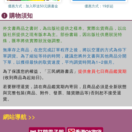
and funny story has been written and illustrated by Charlotte
優惠方式：
加入即送50元購書金
優惠方式：
19折起
Middleton.A story map on pages 14–15 allows children to recap the
購物須知
story and discuss each stage.
外文書商品之書封，為出版社提供之樣本。實際出貨商品，以出
版社所提供之現有版本為主。部份書籍，因出版社供應狀況特
殊，匯率將依實際狀況做調整。
無庫存之商品，在您完成訂單程序之後，將以空運的方式為你下
單調貨。為了縮短等待的時間，建議您將外文書與其他商品分開
下單，以獲得最快的取貨速度，平均調貨時間為1~2個月。
為了保護您的權益，「三民網路書店」
提供會員七日商品鑑賞期
(收到商品為起始日)。
若要辦理退貨，請在商品鑑賞期內寄回，且商品必須是全新狀態
與完整包裝(商品、附件、發票、隨貨贈品等)否則恕不接受退
貨。
網站導航 >>