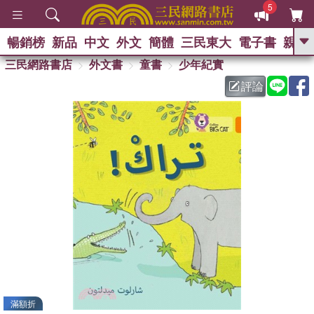
5
暢銷榜
新品
中文
外文
簡體
三民東大
電子書
親子
GO
三民網路書店
外文書
童書
少年紀實
評論
熱搜：
滿額折