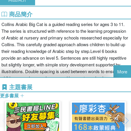
商品簡介
Collins Arabic Big Cat is a guided reading series for ages 3 to 11.
The series is structured with reference to the learning progression
of Arabic at nursery and primary schools researched especially for
Collins. This carefully graded approach allows children to build up
their reading knowledge of Arabic step by step.Level 6 books
provide an advance on level 5. Sentences are still highly repetitive
but slightly longer, with simple story development supported by
illustrations. Double spacing is used between words to ensure
More
children see where each new word in a sentence begins and ends.
Although the focus at level 6 remains on reading the core words,
主題書展
the concept of reading hamzat al-wasl and sun letters correctly is
更多書展
introduced in non-verbal sentences of up to 4-5 words.A colourful
retelling of Rudyard Kipling's The Elephant's Child, this fable
explains how the elephant got its long trunk. As the elephant
journeys through the jungle it admires the features of the other
animals, until he gets a bit too close to one of them … This sweet