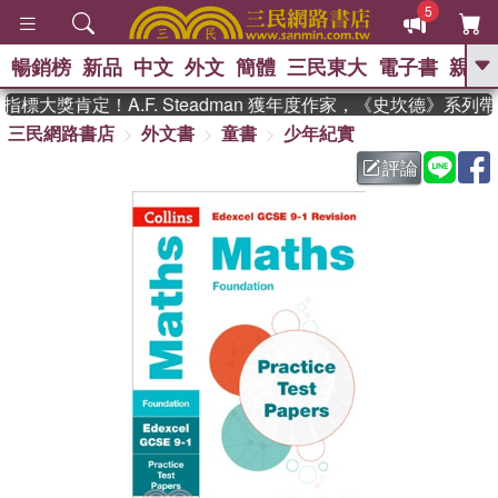
5
暢銷榜
新品
中文
外文
簡體
三民東大
電子書
親子
GO
標大獎肯定！A.F. Steadman 獲年度作家，《史坎德》系列
三民網路書店
外文書
童書
少年紀實
、
熱搜：
東野圭吾
高希均教授回憶錄
、
、
、
The Odyssey
父親節
如果歷
評論
、
、
史是一群喵
暑期推薦
國際布克
、
、
獎 臺灣漫遊錄
方念華
台灣的李
、
、
登輝時代
數學女孩：黎曼猜想
偉大的迷走神經