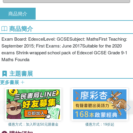
商品簡介
商品簡介
Exam Board: EdexcelLevel: GCSESubject: MathsFirst Teaching:
September 2015; First Exams: June 2017Suitable for the 2020
exams Shrink-wrapped school pack of Edexcel GCSE Grade 9-1
Maths Founda
主題書展
更多書展
優惠方式：
加入即送50元購書金
優惠方式：
19折起