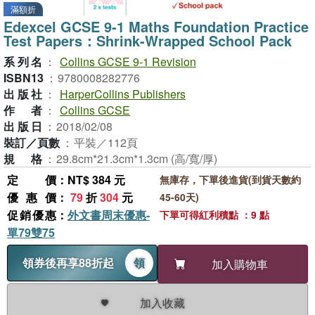
滿額折
Edexcel GCSE 9-1 Maths Foundation Practice
Test Papers：Shrink-Wrapped School Pack
系列名
：
Collins GCSE 9-1 Revision
ISBN13
：
9780008282776
出版社
：
HarperCollins Publishers
作者
：
Collins GCSE
出版日
：
2018/02/08
裝訂／頁數
：
平裝／112頁
規格
：
29.8cm*21.3cm*1.3cm (高/寬/厚)
定價
：NT$ 384 元
無庫存，下單後進貨(到貨天數約
優惠價
：
79
折
304
元
45-60天)
促銷優惠
：
外文書周末優惠-
下單可得紅利積點 ：9 點
單79雙75
領券後再享88折起
領
加入購物車
加入收藏