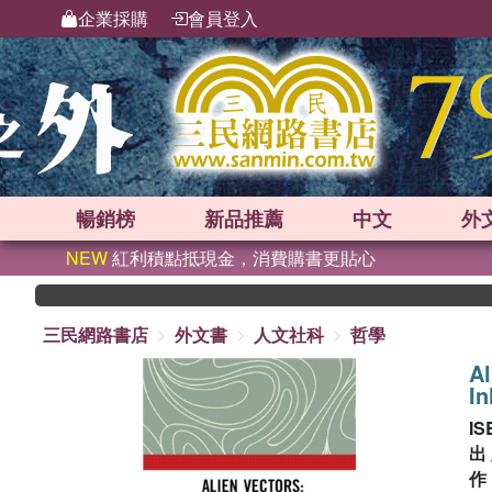
企業採購
會員登入
暢銷榜
新品
推薦
中文
外
NEW
紅利積點抵現金，消費購書更貼心
三民網路書店
外文書
人文社科
哲學
Al
I
IS
出