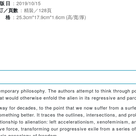
版日
：
2019/10/15
訂／頁數
：
精裝／128頁
規格
：
25.3cm*17.9cm*1.6cm (高/寬/厚)
temporary philosophy. The authors attempt to think through p
at would otherwise enfold the alien in its regressive and par
sway for decades, to the point that we now suffer from a surfei
omething better. It traces the outlines, intersections, and p
tionship to alienation: left accelerationism, xenofeminism, 
ve force, transforming our progressive exile from a series o
teric genealogy of freedom.