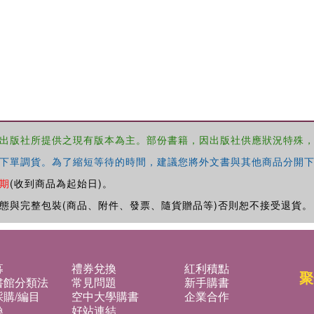
出版社所提供之現有版本為主。部份書籍，因出版社供應狀況特殊
下單調貨。為了縮短等待的時間，建議您將外文書與其他商品分開下
期
(收到商品為起始日)。
態與完整包裝(商品、附件、發票、隨貨贈品等)否則恕不接受退貨。
募
禮券兌換
紅利積點
聚
書館分類法
常見問題
新手購書
購/編目
空中大學購書
企業合作
換
好站連結