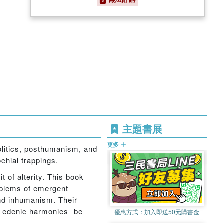
主題書展
更多
olitics, posthumanism, and
ochial trappings.
t of alterity. This book
roblems of emergent
and inhumanism. Their
f edenic harmonies  be
優惠方式：
加入即送50元購書金