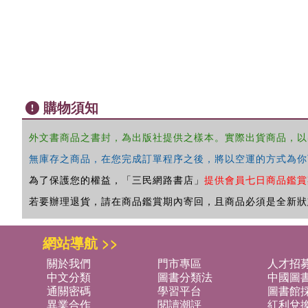
購物須知
外文書商品之書封，為出版社提供之樣本。實際出貨商品，以
無庫存之商品，在您完成訂單程序之後，將以空運的方式為你
為了保護您的權益，「三民網路書店」
提供會員七日商品鑑賞
若要辦理退貨，請在商品鑑賞期內寄回，且商品必須是全新狀
網站導航 >>
關於我們
門市專區
人才招
中文分類
圖書分類法
中國圖
通關密碼
學習平台
圖書館採
異業合作
閱讀潮評
紅利兌