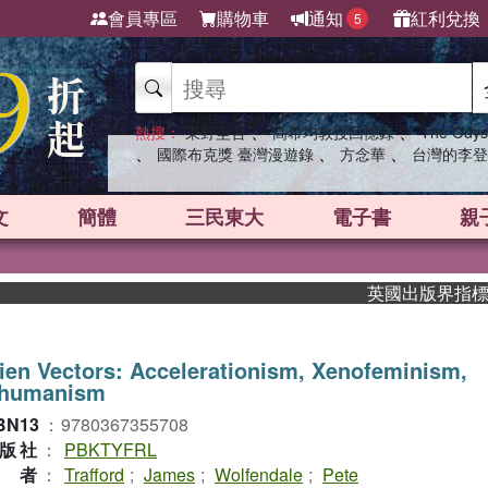
會員專區
購物車
通知
紅利兌換
5
、
、
熱搜：
東野圭吾
高希均教授回憶錄
The Odys
、
、
、
國際布克獎 臺灣漫遊錄
方念華
台灣的李登
文
簡體
三民東大
電子書
親
英國出版界指標大獎肯
ien Vectors: Accelerationism, Xenofeminism,
nhumanism
BN13
：
9780367355708
版社
：
PBKTYFRL
作者
：
Trafford
;
James
;
Wolfendale
;
Pete