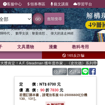
客服中心
領券專區
藝文講座
學習平台
進階搜尋
GO
、
、
、
sey
父親節
如果歷史是一群喵
暑期推薦
、
、
輝時代
數學女孩：黎曼猜想
偉大的迷走神經
子
文具選物
漫畫
教科考用
165反詐騙
定！A.F. Steadman 獲年度作家，《史坎德》系列帶你踏上
列印
評論
定價
：NT$ 8700 元
優惠價
：
90
折
7830
元
若需訂購本書，請電洽客服 02-25006600[分機
130、131]。
無法訂購