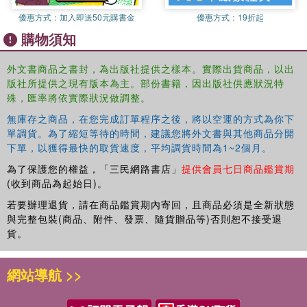
divergent debates to open up discussion on the meaning
優惠方式：
加入即送50元購書金
優惠方式：
19折起
of the city in, or of, the global south, arguments that are
購物須知
fluid and increasingly contested both geographically and
conceptually. The
Handbook
reflects on critical urbanism,
外文書商品之書封，為出版社提供之樣本。實際出貨商品，以出
the macroscale forces that shape cities including
版社所提供之現有版本為主。部份書籍，因出版社供應狀況特
ideological, demographic and technological shifts, and
殊，匯率將依實際狀況做調整。
rapidly changing global and regional economic dynamics.
Working with southern reference points, the chapters
無庫存之商品，在您完成訂單程序之後，將以空運的方式為你下
present themes in urban politics, identity and environment
單調貨。為了縮短等待的時間，建議您將外文書與其他商品分開
下單，以獲得最快的取貨速度，平均調貨時間為1~2個月。
in way to (re)frame our thinking about cities.
為了保護您的權益，「三民網路書店」
提供會員七日商品鑑賞期
This
Handbook
is a celebration of scholars and
(收到商品為起始日)。
scholarship committed to making urban futures better,
若要辦理退貨，請在商品鑑賞期內寄回，且商品必須是全新狀態
more interesting, legible, sustainable, and more just. It
與完整包裝(商品、附件、發票、隨貨贈品等)否則恕不接受退
engages the twenty first century city through a ‘southern
貨。
urban’ lens to stimulate scholarly, professional and activist
engagements with the city and ensure that the concerns
網站導航 >>
that dominate Southern policy makers and scholars are
appropriately profile.