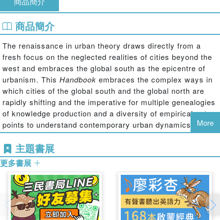
商品簡介
商品簡介
The renaissance in urban theory draws directly from a
fresh focus on the neglected realities of cities beyond the
west and embraces the global south as the epicentre of
urbanism. This
Handbook
embraces the complex ways in
which cities of the global south and the global north are
rapidly shifting and the imperative for multiple genealogies
of knowledge production and a diversity of empirical entry
More
points to understand contemporary urban dynamics.
The
Handbook
works towards a geographical realignment
主題書展
in urban studies, bringing into conversation a wide array of
更多書展
cities across the global south - the ‘ordinary’, ‘mega’,
‘global’ and ‘peripheral.’ With interdisciplinary contributions
from a range of leading international experts, this
Handbook
profiles an emergent and geographically diverse
body of work. The contributions draw on conflicting and