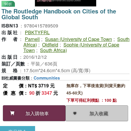
90折
The Routledge Handbook on Cities of the
Global South
ISBN13
：
9780415789509
出版社
：
PBKTYFRL
作者
：
Parnell
;
Susan (University of Cape Town
;
South
Africa)
;
Oldfield
;
Sophie (University of Cape
Town
;
South Africa)
出版日
：
2016/12/12
裝訂／頁數
：
平裝／636頁
規格
：
17.5cm*24.6cm*4.5cm (高/寬/厚)
杜威圖書分類
：
Communities
定價
：NT$ 3719 元
無庫存，下單後進貨(到貨天數約
優惠價
：
90
折
3347
元
45-60天)
下單可得紅利積點 ：100 點
加入收藏
加入購物車