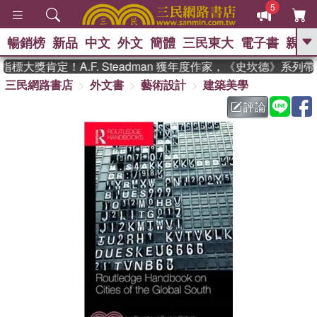
5
暢銷榜
新品
中文
外文
簡體
三民東大
電子書
親子
GO
標大獎肯定！A.F. Steadman 獲年度作家，《史坎德》系列
三民網路書店
外文書
藝術設計
建築美學
、
熱搜：
東野圭吾
高希均教授回憶錄
、
、
、
The Odyssey
父親節
如果歷
評論
、
、
史是一群喵
暑期推薦
國際布克
、
、
獎 臺灣漫遊錄
方念華
台灣的李
、
、
登輝時代
數學女孩：黎曼猜想
偉大的迷走神經