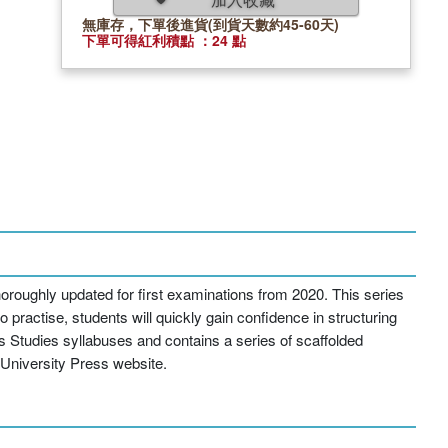
無庫存，下單後進貨(到貨天數約45-60天)
下單可得紅利積點 ：24 點
roughly updated for first examinations from 2020. This series
o practise, students will quickly gain confidence in structuring
Studies syllabuses and contains a series of scaffolded
 University Press website.