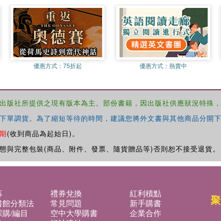
優惠方式：
75折起
優惠方式：
熱賣中
出版社所提供之現有版本為主。部份書籍，因出版社供應狀況特殊
下單調貨。為了縮短等待的時間，建議您將外文書與其他商品分開下
期
(收到商品為起始日)。
態與完整包裝(商品、附件、發票、隨貨贈品等)否則恕不接受退貨。
募
禮券兌換
紅利積點
聚
書館分類法
常見問題
新手購書
購/編目
空中大學購書
企業合作