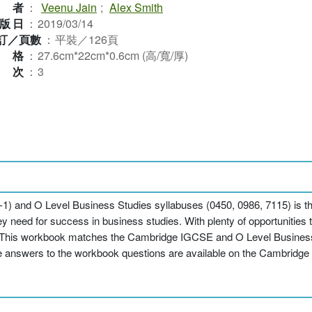
作者
：
Veenu Jain
;
Alex Smith
版日
：
2019/03/14
訂／頁數
：
平裝／126頁
規格
：
27.6cm*22cm*0.6cm (高/寬/厚)
版次
：
3
) and O Level Business Studies syllabuses (0450, 0986, 7115) is tho
ey need for success in business studies. With plenty of opportunities t
. This workbook matches the Cambridge IGCSE and O Level Business 
he answers to the workbook questions are available on the Cambridge