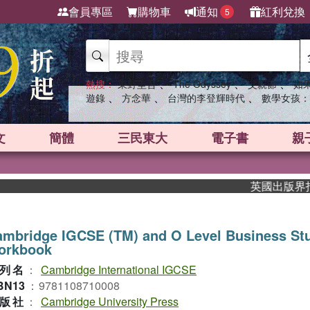
會員專區
購物車
通知
紅利兌換
5
、
、
、
熱搜：
東野圭吾
The Odyssey
父親節
如
、
、
、
遊錄
方念華
台灣的李登輝時代
數學女孩：
文
簡體
三民東大
電子書
親
英國出版界指標大
mbridge IGCSE (TM) and O Level Business St
orkbook
列名
：
Cambridge International IGCSE
BN13
：
9781108710008
版社
：
Cambridge University Press