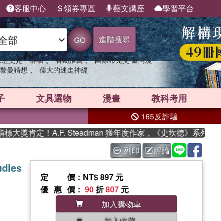
客服中心
領券專區
藝文講座
學習平台
進階搜尋
GO
、
、
果歷史是一群喵
暑期推薦
國際布克獎 臺灣漫
、
黎曼猜想
偉大的迷走神經
子
文具選物
漫畫
教科考用
165反詐騙
獎肯定！A.F. Steadman 獲年度作家，《史坎德》系列帶你
列印
評論
udies
定價
：NT$ 897 元
優惠價
：
90
折
807
元
加入購物車
加入收藏