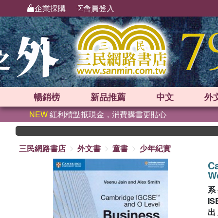
企業採購
會員登入
暢銷榜
新品
推薦
中文
外
NEW
紅利積點抵現金，消費購書更貼心
三民網路書店
外文書
童書
少年紀實
Ca
W
系
IS
出