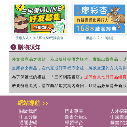
優惠方式：
加入即送50元購書金
優惠方式：
19折起
購物須知
外文書商品之書封，為出版社提供之樣本。實際出貨商品，以
無庫存之商品，在您完成訂單程序之後，將以空運的方式為你
為了保護您的權益，「三民網路書店」
提供會員七日商品鑑賞
若要辦理退貨，請在商品鑑賞期內寄回，且商品必須是全新狀
網站導航 >>
關於我們
門市專區
人才招
中文分類
圖書分類法
中國圖
通關密碼
學習平台
圖書館採