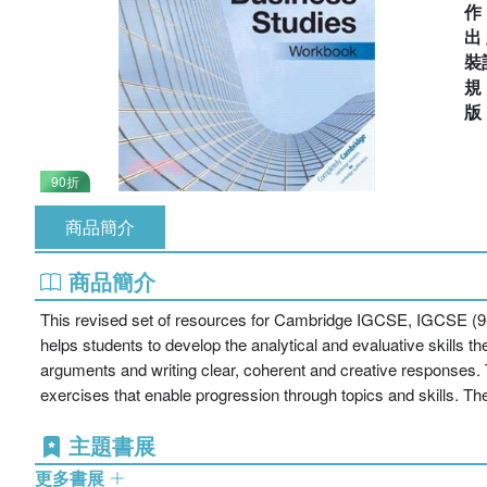
出
裝
90折
商品簡介
商品簡介
This revised set of resources for Cambridge IGCSE, IGCSE (9-1
helps students to develop the analytical and evaluative skills th
arguments and writing clear, coherent and creative responses
exercises that enable progression through topics and skills. T
主題書展
更多書展