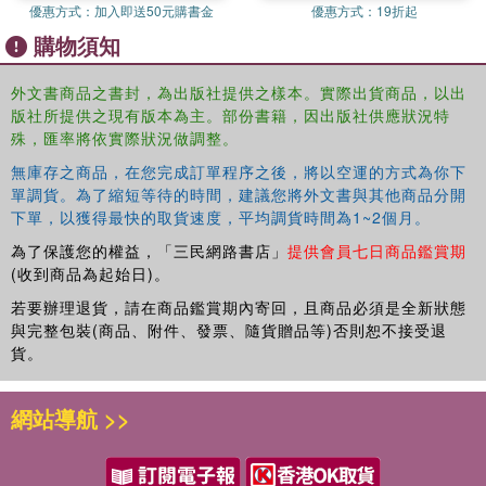
優惠方式：
加入即送50元購書金
優惠方式：
19折起
購物須知
外文書商品之書封，為出版社提供之樣本。實際出貨商品，以出
版社所提供之現有版本為主。部份書籍，因出版社供應狀況特
殊，匯率將依實際狀況做調整。
無庫存之商品，在您完成訂單程序之後，將以空運的方式為你下
單調貨。為了縮短等待的時間，建議您將外文書與其他商品分開
下單，以獲得最快的取貨速度，平均調貨時間為1~2個月。
為了保護您的權益，「三民網路書店」
提供會員七日商品鑑賞期
(收到商品為起始日)。
若要辦理退貨，請在商品鑑賞期內寄回，且商品必須是全新狀態
與完整包裝(商品、附件、發票、隨貨贈品等)否則恕不接受退
貨。
網站導航 >>