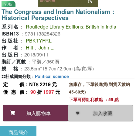
90折
The Congress and Indian Nationalism：
Historical Perspectives
系列名
：
Routledge Library Editions: British in India
ISBN13
：
9781138284326
出版社
：
PBKTYFRL
作者
：
Hill
;
John L.
出版日
：
2018/09/11
裝訂／頁數
：
平裝／360頁
規格
：
23.5cm*15.7cm*2.9cm (高/寬/厚)
杜威圖書分類
：
Political science
定價
：NT$ 2219 元
無庫存，下單後進貨(到貨天數約
優惠價
：
90
折
1997
元
45-60天)
下單可得紅利積點 ：59 點
加入收藏
加入購物車
商品簡介