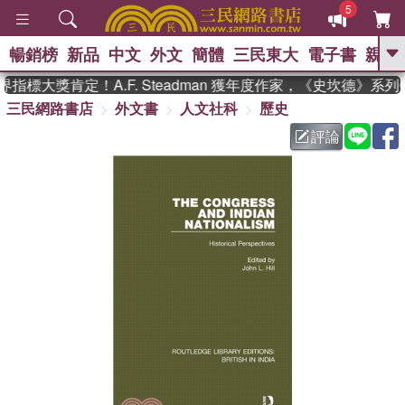
5
暢銷榜
新品
中文
外文
簡體
三民東大
電子書
親子
GO
指標大獎肯定！A.F. Steadman 獲年度作家，《史坎德》系
三民網路書店
外文書
人文社科
歷史
、
熱搜：
東野圭吾
高希均教授回憶錄
、
、
、
The Odyssey
父親節
如果歷
評論
、
、
史是一群喵
暑期推薦
國際布克
、
、
獎 臺灣漫遊錄
方念華
台灣的李
、
、
登輝時代
數學女孩：黎曼猜想
偉大的迷走神經