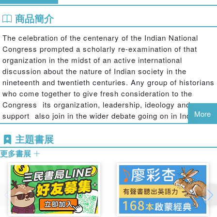
商品簡介
The celebration of the centenary of the Indian National
Congress prompted a scholarly re-examination of that
organization in the midst of an active international
discussion about the nature of Indian society in the
nineteenth and twentieth centuries. Any group of historians
who come together to give fresh consideration to the
Congress  its organization, leadership, ideology and
More
support  also join in the wider debate going on in Indian
history. This volume, first published in 1991, reflects such
主題書展
an engagement with the full range of contemporary
discussion, representing not just scholarship in five
更多書展
different countries but also quite distinct historiographical
traditions. It surveys the origins and development of the
Congress from its inception to its development up to
Independence.