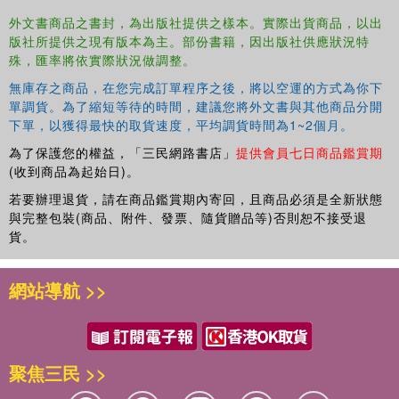
外文書商品之書封，為出版社提供之樣本。實際出貨商品，以出
版社所提供之現有版本為主。部份書籍，因出版社供應狀況特
殊，匯率將依實際狀況做調整。
無庫存之商品，在您完成訂單程序之後，將以空運的方式為你下
單調貨。為了縮短等待的時間，建議您將外文書與其他商品分開
下單，以獲得最快的取貨速度，平均調貨時間為1~2個月。
為了保護您的權益，「三民網路書店」
提供會員七日商品鑑賞期
(收到商品為起始日)。
若要辦理退貨，請在商品鑑賞期內寄回，且商品必須是全新狀態
與完整包裝(商品、附件、發票、隨貨贈品等)否則恕不接受退
貨。
網站導航 >>
聚焦三民 >>