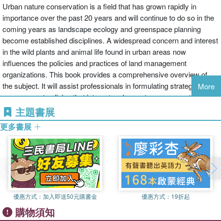
Urban nature conservation is a field that has grown rapidly in
importance over the past 20 years and will continue to do so in the
coming years as landscape ecology and greenspace planning
become established disciplines. A widespread concern and interest
in the wild plants and animal life found in urban areas now
influences the policies and practices of land management
organizations. This book provides a comprehensive overview of
the subject. It will assist professionals in formulating strategic
More
management policies that integrate urban nature conservation into
the wider context of landscape management and urban planning.
主題書展
更多書展
優惠方式：
加入即送50元購書金
優惠方式：
19折起
購物須知