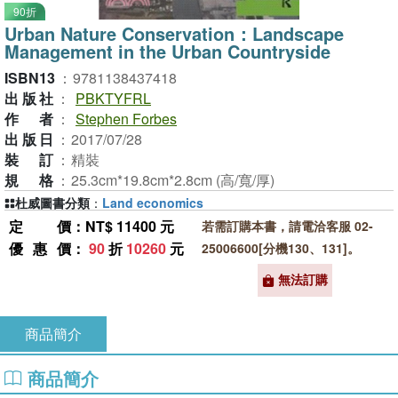
90折
Urban Nature Conservation：Landscape
Management in the Urban Countryside
ISBN13
：
9781138437418
出版社
：
PBKTYFRL
作者
：
Stephen Forbes
出版日
：
2017/07/28
裝訂
：
精裝
規格
：
25.3cm*19.8cm*2.8cm (高/寬/厚)
杜威圖書分類
：
Land economics
定價
：NT$ 11400 元
若需訂購本書，請電洽客服 02-
優惠價
：
90
折
10260
元
25006600[分機130、131]。
無法訂購
商品簡介
商品簡介