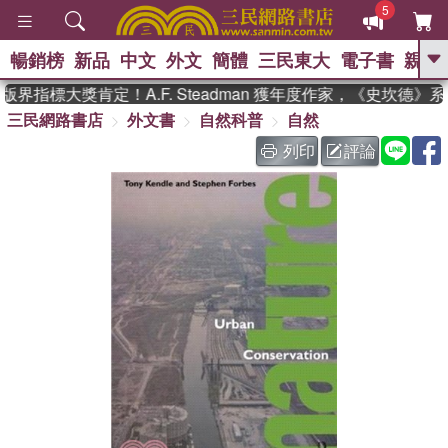
5
暢銷榜
新品
中文
外文
簡體
三民東大
電子書
親子
GO
界指標大獎肯定！A.F. Steadman 獲年度作家，《史坎德》
三民網路書店
外文書
自然科普
自然
、
、
熱搜：
東野圭吾
The Odyssey
、
、
父親節
如果歷史是一群喵
暑期
列印
評論
、
、
推薦
國際布克獎 臺灣漫遊錄
方
、
、
念華
台灣的李登輝時代
數學女
、
孩：黎曼猜想
偉大的迷走神經