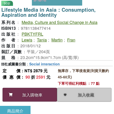
90折
Lifestyle Media in Asia：Consumption,
Aspiration and Identity
系列名
：
Media, Culture and Social Change in Asia
ISBN13
：
9781138477414
出版社
：
PBKTYFRL
作者
：
Lewis
;
Tania
;
Martin
;
Fran
出版日
：
2018/01/12
裝訂／頁數
：
平裝／204頁
規格
：
23.2cm*15.9cm*1.7cm (高/寬/厚)
杜威圖書分類
：
Social interaction
定價
：NT$ 2879 元
無庫存，下單後進貨(到貨天數約
優惠價
：
90
折
2591
元
45-60天)
下單可得紅利積點 ：77 點
加入收藏
加入購物車
商品簡介