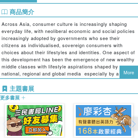
商品簡介
Across Asia, consumer culture is increasingly shaping
everyday life, with neoliberal economic and social policies
increasingly adopted by governments who see their
citizens as individualised, sovereign consumers with
choices about their lifestyles and identities. One aspect of
this development has been the emergence of new wealthy
middle classes with lifestyle aspirations shaped by
More
national, regional and global media  especially by a range
of new popular lifestyle media, which includes magazines,
主題書展
television and mobile and social media. This book
explores how far everyday conceptions and experiences
更多書展
of identity are being transformed by media cultures across
the region. It considers a range of different media in
different Asian contexts, contrasting how the shaping of
lifestyles in Asia differs from similar processes in Western
countries, and assessing how the new lifestyle media
represents not just a new emergent media culture, but