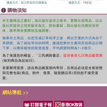
優惠方式：
加入即送50元購書金
優惠方式：
19折起
also illustrates wider cultural and social changes in the
購物須知
Asian region.
外文書商品之書封，為出版社提供之樣本。實際出貨商品，以出
版社所提供之現有版本為主。部份書籍，因出版社供應狀況特
殊，匯率將依實際狀況做調整。
無庫存之商品，在您完成訂單程序之後，將以空運的方式為你下
單調貨。為了縮短等待的時間，建議您將外文書與其他商品分開
下單，以獲得最快的取貨速度，平均調貨時間為1~2個月。
為了保護您的權益，「三民網路書店」
提供會員七日商品鑑賞期
(收到商品為起始日)。
若要辦理退貨，請在商品鑑賞期內寄回，且商品必須是全新狀態
與完整包裝(商品、附件、發票、隨貨贈品等)否則恕不接受退
貨。
網站導航 >>