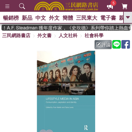
5
暢銷榜
新品
中文
外文
簡體
三民東大
電子書
親子
GO
.F. Steadman 獲年度作家，《史坎德》系列帶你踏上熱血奇
三民網路書店
外文書
人文社科
社會科學
、
熱搜：
東野圭吾
高希均教授回憶錄
、
、
、
The Odyssey
父親節
花開錦
評論
、
、
、
繡
暑期推薦
方念華
台灣的
、
李登輝時代
數學女孩：黎曼猜想
、
、
偉大的迷走神經
如果歷史是一
、
群喵
臺灣漫遊錄