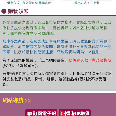
優惠方式：
加入即送50元購書金
優惠方式：
19折起
購物須知
外文書商品之書封，為出版社提供之樣本。實際出貨商品，以出
版社所提供之現有版本為主。部份書籍，因出版社供應狀況特
殊，匯率將依實際狀況做調整。
無庫存之商品，在您完成訂單程序之後，將以空運的方式為你下
單調貨。為了縮短等待的時間，建議您將外文書與其他商品分開
下單，以獲得最快的取貨速度，平均調貨時間為1~2個月。
為了保護您的權益，「三民網路書店」
提供會員七日商品鑑賞期
(收到商品為起始日)。
若要辦理退貨，請在商品鑑賞期內寄回，且商品必須是全新狀態
與完整包裝(商品、附件、發票、隨貨贈品等)否則恕不接受退
貨。
網站導航 >>