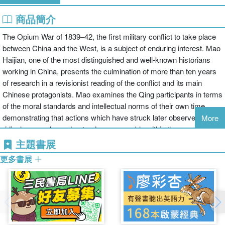
商品簡介
The Opium War of 1839–42, the first military conflict to take place
between China and the West, is a subject of enduring interest. Mao
Haijian, one of the most distinguished and well-known historians
working in China, presents the culmination of more than ten years
of research in a revisionist reading of the conflict and its main
Chinese protagonists. Mao examines the Qing participants in terms
of the moral standards and intellectual norms of their own time,
demonstrating that actions which have struck later observers as
More
ridiculous can be understood as reasonable within these
individuals' own context. This English-language translation of Mao's
主題書展
work offers a comprehensive response to the question of why the
更多書展
Qing Empire was so badly defeated by the British in the first Opium
War - an answer that is distinctive and original within both Chinese
and Western historiography, and supported by a wealth of hitherto
unknown detail.