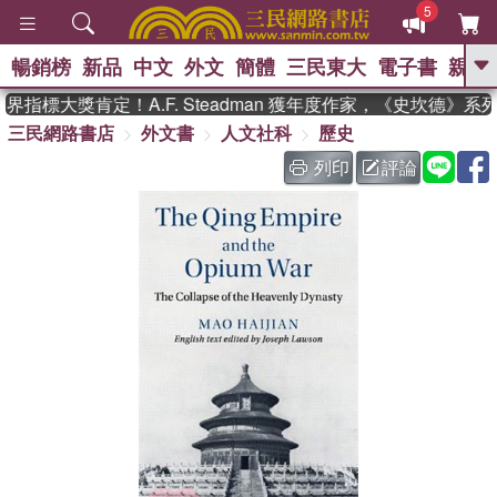
5
暢銷榜
新品
中文
外文
簡體
三民東大
電子書
親子
GO
指標大獎肯定！A.F. Steadman 獲年度作家，《史坎德》系
三民網路書店
外文書
人文社科
歷史
、
、
熱搜：
東野圭吾
The Odyssey
、
、
父親節
如果歷史是一群喵
暑期
列印
評論
、
、
推薦
國際布克獎 臺灣漫遊錄
方
、
、
念華
台灣的李登輝時代
數學女
、
孩：黎曼猜想
偉大的迷走神經