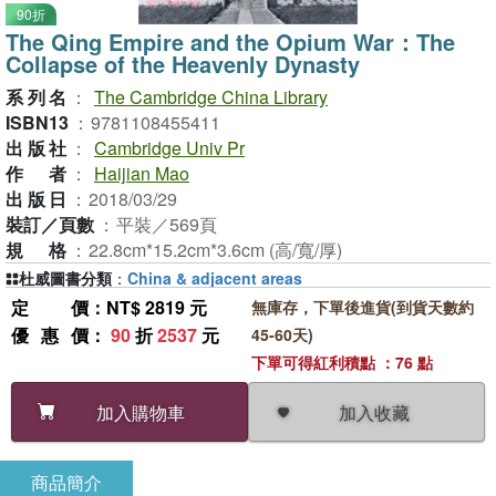
90折
The Qing Empire and the Opium War：The
Collapse of the Heavenly Dynasty
系列名
：
The Cambridge China Library
ISBN13
：
9781108455411
出版社
：
Cambridge Univ Pr
作者
：
Haijian Mao
出版日
：
2018/03/29
裝訂／頁數
：
平裝／569頁
規格
：
22.8cm*15.2cm*3.6cm (高/寬/厚)
杜威圖書分類
：
China & adjacent areas
定價
：NT$ 2819 元
無庫存，下單後進貨(到貨天數約
優惠價
：
90
折
2537
元
45-60天)
下單可得紅利積點 ：76 點
加入收藏
加入購物車
商品簡介