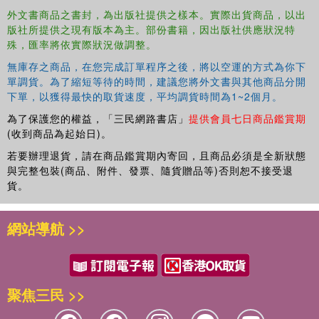
外文書商品之書封，為出版社提供之樣本。實際出貨商品，以出
版社所提供之現有版本為主。部份書籍，因出版社供應狀況特
殊，匯率將依實際狀況做調整。
無庫存之商品，在您完成訂單程序之後，將以空運的方式為你下
單調貨。為了縮短等待的時間，建議您將外文書與其他商品分開
下單，以獲得最快的取貨速度，平均調貨時間為1~2個月。
為了保護您的權益，「三民網路書店」
提供會員七日商品鑑賞期
(收到商品為起始日)。
若要辦理退貨，請在商品鑑賞期內寄回，且商品必須是全新狀態
與完整包裝(商品、附件、發票、隨貨贈品等)否則恕不接受退
貨。
網站導航 >>
聚焦三民 >>