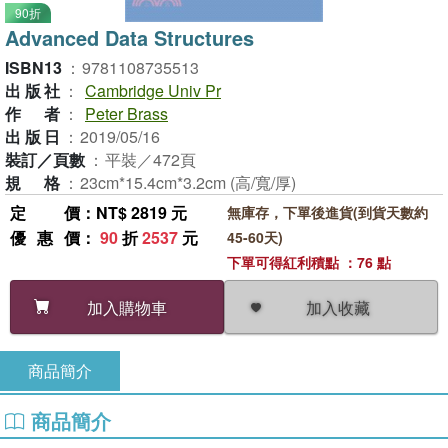
90折
Advanced Data Structures
ISBN13
：
9781108735513
出版社
：
Cambridge Univ Pr
作者
：
Peter Brass
出版日
：
2019/05/16
裝訂／頁數
：
平裝／472頁
規格
：
23cm*15.4cm*3.2cm (高/寬/厚)
定價
：NT$ 2819 元
無庫存，下單後進貨(到貨天數約
優惠價
：
90
折
2537
元
45-60天)
下單可得紅利積點 ：76 點
加入收藏
加入購物車
商品簡介
商品簡介