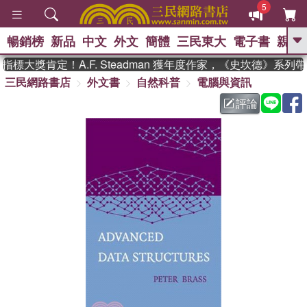
5
暢銷榜
新品
中文
外文
簡體
三民東大
電子書
親子
GO
標大獎肯定！A.F. Steadman 獲年度作家，《史坎德》系列
三民網路書店
外文書
自然科普
電腦與資訊
、
熱搜：
東野圭吾
高希均教授回憶錄
、
、
、
The Odyssey
父親節
如果歷
評論
、
、
史是一群喵
暑期推薦
國際布克
、
、
獎 臺灣漫遊錄
方念華
台灣的李
、
、
登輝時代
數學女孩：黎曼猜想
偉大的迷走神經