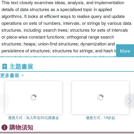
This text closely examines ideas, analysis, and implementation
details of data structures as a specialised topic in applied
algorithms. It looks at efficient ways to realise query and update
operations on sets of numbers, intervals, or strings by various data
structures, including: search trees; structures for sets of intervals
or piece-wise constant functions; orthogonal range search
structures; heaps; union-find structures; dynamization and
persistence of structures; structures for strings; and hash tables.
More
Instead of relegating data structures to trivial material used to
illustrate object-oriented programming methodology, this is the first
主題書展
volume to show data structures as a crucial algorithmic topic.
更多書展
Numerous code examples in C and more than 500 references
make Advanced Data Structures an indispensable text.
優惠方式：
加入即送50元購書金
優惠方式：
19折起
購物須知