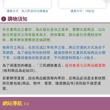
the budgeting process. Lu and Willoughby present original
research and case studies to explore how performance is
優惠方式：
加入即送50元購書金
優惠方式：
19折起
linked to public budgets and government results, its
購物須知
impacts on budgeting systems, and possible unintended
consequences. A summary assessment of how
外文書商品之書封，為出版社提供之樣本。實際出貨商品，以出
performance measurement could and should play a role in
版社所提供之現有版本為主。部份書籍，因出版社供應狀況特
furthering performance budgeting is explored in a
殊，匯率將依實際狀況做調整。
concluding chapter. The first of its kind to spotlight budget
practice through the lens of juvenile justice, this book is
無庫存之商品，在您完成訂單程序之後，將以空運的方式為你下
單調貨。為了縮短等待的時間，建議您將外文書與其他商品分開
required reading for all those studying public budgeting,
下單，以獲得最快的取貨速度，平均調貨時間為1~2個月。
management, and policy.
為了保護您的權益，「三民網路書店」
提供會員七日商品鑑賞期
(收到商品為起始日)。
若要辦理退貨，請在商品鑑賞期內寄回，且商品必須是全新狀態
與完整包裝(商品、附件、發票、隨貨贈品等)否則恕不接受退
貨。
網站導航 >>