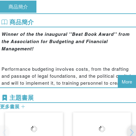
商品簡介
商品簡介
Winner of the
the inaugural ''Best Book Award'' from
the Association for Budgeting and Financial
Management!
Performance budgeting involves costs, from the drafting
and passage of legal foundations, and the political capital
More
and will to implement it, to training personnel to create a
performance-oriented culture, and information technology
主題書展
requirements to track performance. Through
comprehensive examination of performance budgeting
更多書展
laws, in-depth interviews of those practicing in
government agencies, and quantitative survey analysis,
Public Performance Budgeting
examines the influence of
performance measurement and evaluation on all phases of