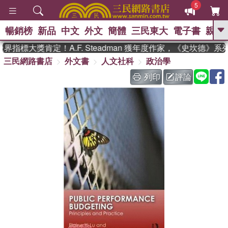
5
暢銷榜
新品
中文
外文
簡體
三民東大
電子書
親子
GO
指標大獎肯定！A.F. Steadman 獲年度作家，《史坎德》
三民網路書店
外文書
人文社科
政治學
、
熱搜：
東野圭吾
高希均教授回憶錄
、
、
、
The Odyssey
父親節
如果歷
列印
評論
、
、
史是一群喵
暑期推薦
國際布克
、
、
獎 臺灣漫遊錄
方念華
台灣的李
、
、
登輝時代
數學女孩：黎曼猜想
偉大的迷走神經