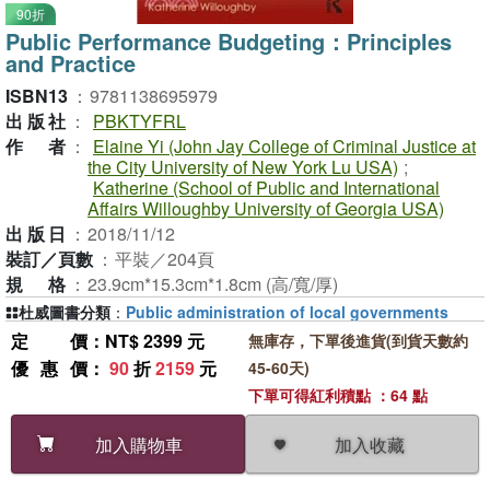
90折
Public Performance Budgeting：Principles
and Practice
ISBN13
：
9781138695979
出版社
：
PBKTYFRL
作者
：
Elaine Yi (John Jay College of Criminal Justice at
the City University of New York Lu USA)
;
Katherine (School of Public and International
Affairs Willoughby University of Georgia USA)
出版日
：
2018/11/12
裝訂／頁數
：
平裝／204頁
規格
：
23.9cm*15.3cm*1.8cm (高/寬/厚)
杜威圖書分類
：
Public administration of local governments
定價
：NT$ 2399 元
無庫存，下單後進貨(到貨天數約
優惠價
：
90
折
2159
元
45-60天)
下單可得紅利積點 ：64 點
加入收藏
加入購物車