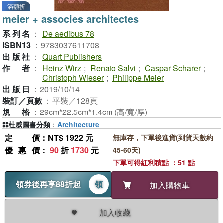
滿額折
meier + associes architectes
系列名
：
De aedibus 78
ISBN13
：
9783037611708
出版社
：
Quart Publishers
作者
：
Heinz Wirz
;
Renato Salvi
;
Caspar Scharer
;
Christoph Wieser
;
Philippe Meier
出版日
：
2019/10/14
裝訂／頁數
：
平裝／128頁
規格
：
29cm*22.5cm*1.4cm (高/寬/厚)
杜威圖書分類
：
Architecture
定價
：NT$ 1922 元
無庫存，下單後進貨(到貨天數約
優惠價
：
90
折
1730
元
45-60天)
下單可得紅利積點 ：51 點
領券後再享88折起
領
加入購物車
加入收藏