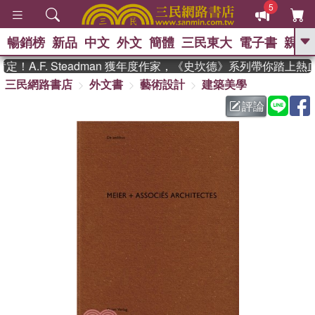
5
暢銷榜
新品
中文
外文
簡體
三民東大
電子書
親子
GO
A.F. Steadman 獲年度作家，《史坎德》系列帶你踏上熱血
三民網路書店
外文書
藝術設計
建築美學
、
熱搜：
東野圭吾
高希均教授回憶錄
、
、
、
The Odyssey
父親節
如果歷
評論
、
、
史是一群喵
暑期推薦
國際布克
、
、
獎 臺灣漫遊錄
方念華
台灣的李
、
、
登輝時代
數學女孩：黎曼猜想
偉大的迷走神經