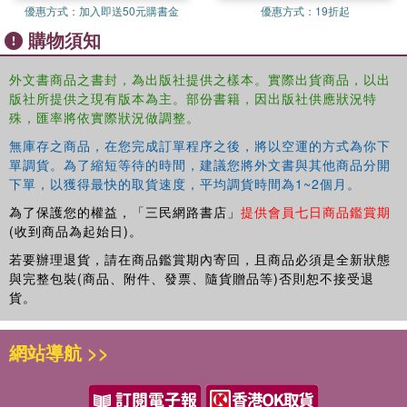
優惠方式：
加入即送50元購書金
優惠方式：
19折起
購物須知
外文書商品之書封，為出版社提供之樣本。實際出貨商品，以出
版社所提供之現有版本為主。部份書籍，因出版社供應狀況特
殊，匯率將依實際狀況做調整。
無庫存之商品，在您完成訂單程序之後，將以空運的方式為你下
單調貨。為了縮短等待的時間，建議您將外文書與其他商品分開
下單，以獲得最快的取貨速度，平均調貨時間為1~2個月。
為了保護您的權益，「三民網路書店」
提供會員七日商品鑑賞期
(收到商品為起始日)。
若要辦理退貨，請在商品鑑賞期內寄回，且商品必須是全新狀態
與完整包裝(商品、附件、發票、隨貨贈品等)否則恕不接受退
貨。
網站導航 >>