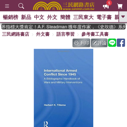
5
暢銷榜
新品
中文
外文
簡體
三民東大
電子書
親子
GO
指標大獎肯定！A.F. Steadman 獲年度作家，《史坎德》系
三民網路書店
外文書
語言學習
參考書工具書
、
、
熱搜：
東野圭吾
The Odyssey
、
、
父親節
如果歷史是一群喵
暑期
列印
評論
、
、
推薦
國際布克獎 臺灣漫遊錄
方
、
、
念華
台灣的李登輝時代
數學女
、
孩：黎曼猜想
偉大的迷走神經