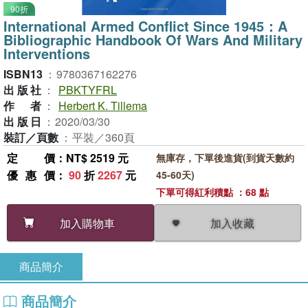
90折
International Armed Conflict Since 1945：A
Bibliographic Handbook Of Wars And Military
Interventions
ISBN13
：
9780367162276
出版社
：
PBKTYFRL
作者
：
Herbert K. Tillema
出版日
：
2020/03/30
裝訂／頁數
：
平裝／360頁
定價
：NT$ 2519 元
無庫存，下單後進貨(到貨天數約
優惠價
：
90
折
2267
元
45-60天)
下單可得紅利積點 ：68 點
加入收藏
加入購物車
商品簡介
商品簡介