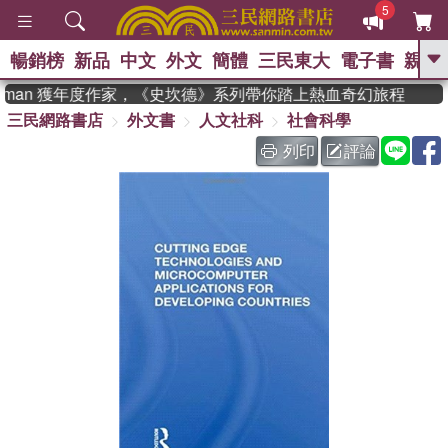
5
暢銷榜
新品
中文
外文
簡體
三民東大
電子書
親子
GO
adman 獲年度作家，《史坎德》系列帶你踏上熱血奇幻旅程
三民網路書店
外文書
人文社科
社會科學
、
熱搜：
東野圭吾
高希均教授回憶錄
、
、
、
The Odyssey
父親節
如果歷
列印
評論
、
、
史是一群喵
暑期推薦
國際布克
、
、
獎 臺灣漫遊錄
方念華
台灣的李
、
、
登輝時代
數學女孩：黎曼猜想
偉大的迷走神經