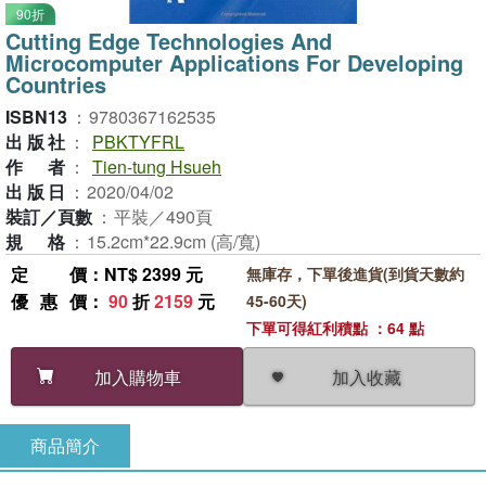
90折
Cutting Edge Technologies And
Microcomputer Applications For Developing
Countries
ISBN13
：
9780367162535
出版社
：
PBKTYFRL
作者
：
Tien-tung Hsueh
出版日
：
2020/04/02
裝訂／頁數
：
平裝／490頁
規格
：
15.2cm*22.9cm (高/寬)
定價
：NT$ 2399 元
無庫存，下單後進貨(到貨天數約
優惠價
：
90
折
2159
元
45-60天)
下單可得紅利積點 ：64 點
加入收藏
加入購物車
商品簡介