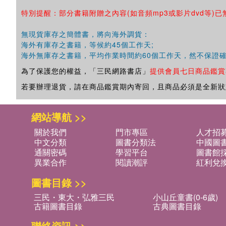
特別提醒：部分書籍附贈之內容(如音頻mp3或影片dvd等)已
無現貨庫存之簡體書，將向海外調貨：
海外有庫存之書籍，等候約45個工作天;
海外無庫存之書籍，平均作業時間約60個工作天，然不保證
為了保護您的權益，「三民網路書店」
提供會員七日商品鑑賞
若要辦理退貨，請在商品鑑賞期內寄回，且商品必須是全新狀
網站導航 >>
關於我們
門市專區
人才招
中文分類
圖書分類法
中國圖
通關密碼
學習平台
圖書館採
異業合作
閱讀潮評
紅利兌
圖書目錄 >>
三民・東大・弘雅三民
小山丘童書(0-6歲)
古籍圖書目錄
古典圖書目錄
聯絡資訊 >>