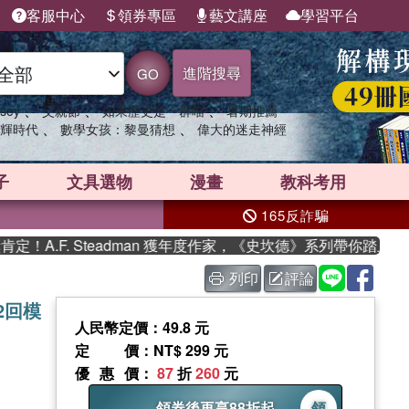
客服中心
領券專區
藝文講座
學習平台
進階搜尋
GO
、
、
、
sey
父親節
如果歷史是一群喵
暑期推薦
、
、
輝時代
數學女孩：黎曼猜想
偉大的迷走神經
子
文具選物
漫畫
教科考用
165反詐騙
.F. Steadman 獲年度作家，《史坎德》系列帶你踏上熱血奇
列印
評論
2回模
人民幣定價：49.8 元
定價
：NT$ 299 元
優惠價
：
87
折
260
元
領券後再享88折起
領