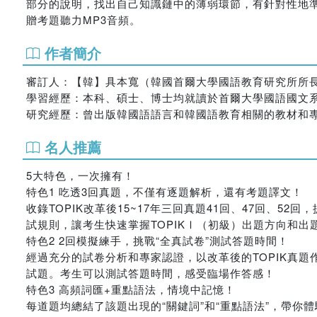
部分的說明，找出自己知識鏈中的薄弱環節，有針對性地
贈考題聽力MP3音頻。
作者簡介
審訂人：【韓】具本寬（韓國首爾大學國語教育研究所所
學習經歷：本科、碩士、博士均就讀於首爾大學國語國文
研究經歷：曾出版韓國語語言和韓國語教育相關的教材和專
名人推薦
5大特色，一次擁有！
特色1 吃透3回真題，不僅有逐題解析，還有考題譯文！
收錄TOPIK改革後15~17年三回真題41回、47回、
試規則，讓考生快速掌握TOPIKⅠ（初級）出題方向和出
特色2 2回模擬練手，挑戰“全真試卷”測試答題時間！
經過充分的試卷分析和專家認證，以改革後的TOPIK真
試題。考生可以測試答題時間，感受臨場作答感！
特色3 高頻詞匯+重點語法，情境中記憶！
每道題均總結了該題出現的“關鍵詞”和“重點語法”，帶