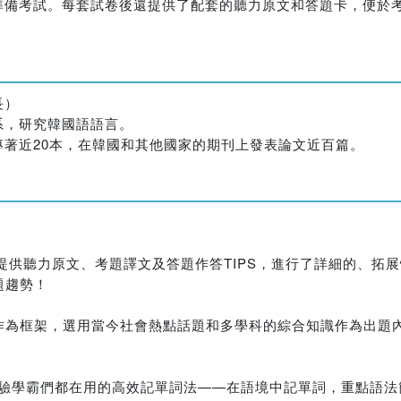
準備考試。每套試卷後還提供了配套的聽力原文和答題卡，便於
長）
系，研究韓國語語言。
著近20本，在韓國和其他國家的期刊上發表論文近百篇。
52回，提供聽力原文、考題譯文及答題作答TIPS，進行了詳細的、
題趨勢！
題作為框架，選用當今社會熱點話題和多學科的綜合知識作為出題
你體驗學霸們都在用的高效記單詞法——在語境中記單詞，重點語