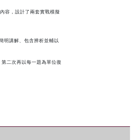
題內容，設計了兩套實戰模擬
優惠方式：
75折起
法簡明講解、包含辨析並輔以
，第二次再以每一題為單位復
優惠方式：
熱賣中
優惠方式：
單79雙75