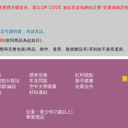
無實體光碟提供，需以QR CODE 連結至當地網站註冊“並通過驗證
確定可調到貨，尚請見諒。
期
(收到商品為起始日)。
態與完整包裝(商品、附件、發票、隨貨贈品等)否則恕不接受退貨。
募
禮券兌換
紅利積點
聚
書館分類法
常見問題
新手購書
購/編目
空中大學購書
企業合作
換
好站連結
兒童・青少年(7歲以上)
畢業禮品