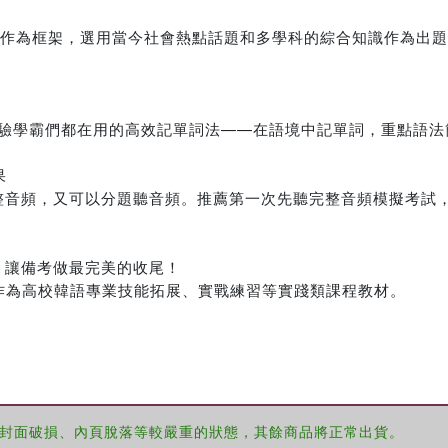
 真題作為框架，選用當今社會熱點話題和多學科的綜合知識作為出
你體驗學霸們都在用的高效記單詞法——在語境中記單詞，重點語
果
整音頻，又可以分題聽音頻。推薦第一次先聽完整音頻模擬考試
，讓備考做最完美的收尾！
可作為高校韓語專業技能拓展、實戰練習等實踐類課程教材。
封面破損、內頁脫落等較嚴重的狀態，其餘商品將正常出貨。