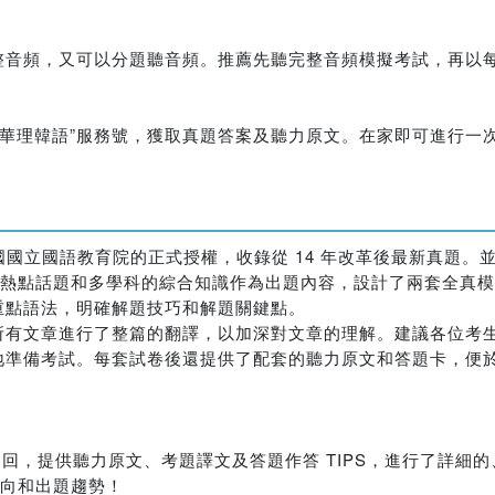
整音頻，又可以分題聽音頻。推薦先聽完整音頻模擬考試，再以
“華理韓語”服務號，獲取真題答案及聽力原文。在家即可進行一次
國國立國語教育院的正式授權，收錄從 14 年改革後最新真題。
今社會熱點話題和多學科的綜合知識作為出題內容，設計了兩套全真
重點語法，明確解題技巧和解題關鍵點。
所有文章進行了整篇的翻譯，以加深對文章的理解。建議各位考
地準備考試。每套試卷後還提供了配套的聽力原文和答題卡，便
7 回、52 回，提供聽力原文、考題譯文及答題作答 TIPS，進行了
方向和出題趨勢！