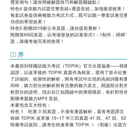
豐富例句！讓你明確解題技巧和解題關鍵點！
特色4 提供聽力試題完整音頻+逐題音頻，加強復習效果！
每套試卷提供兩種聽力考試方式，既可以聽一整套試卷完
功倍的學習效果！
特色5 附贈2019新公布真題，讓你提前嘗鮮！
附贈第60回真題，以考場發放的試卷形式1：1制作，掃碼
題，讓備考做完美的收尾！
序
本書得到韓國語能力考試（TOPIK）官方出題協會——韓
認證，以改革後的 TOPIK 真題作為框架，選用了當
了詳細的、拓展性的解析，附有考試中出現的高頻詞匯和
同時，聽力部分的解析附有完整的聽力原文。閱讀部分對
析部分的說明，找出自己知識鏈中的薄弱環節，有針對性
附贈考題聽力MP3 音頻。
本書包含五大特色：
特色 1 吃透 3 回真題，不僅有逐題解析，還有考題譯文
收錄 TOPIK 改革後 15~17 年三回真題 41 回、4
暗藏考試規則，讓考生快速掌握 TOPIK Ⅰ（初級）出題