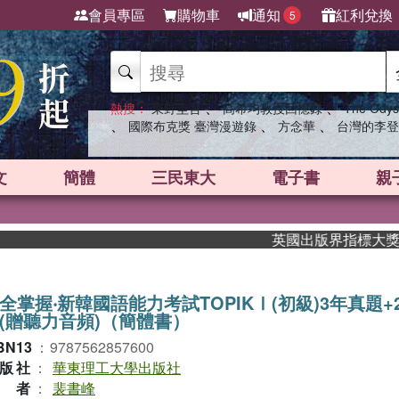
會員專區
購物車
通知
紅利兌換
5
、
、
熱搜：
東野圭吾
高希均教授回憶錄
The Odys
、
、
、
國際布克獎 臺灣漫遊錄
方念華
台灣的李登
文
簡體
三民東大
電子書
親
英國出版界指標大獎肯定！A
全掌握‧新韓國語能力考試TOPIKⅠ(初級)3年真題+
(贈聽力音頻)（簡體書）
BN13
：
9787562857600
版社
：
華東理工大學出版社
作者
：
裴書峰