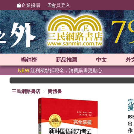
企業採購
會員登入
暢銷榜
新品
推薦
中文
外
NEW
紅利積點抵現金，消費購書更貼心
三民網路書店
簡體書
完
擬
IS
出