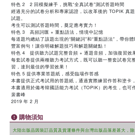
特色 2 2 回模擬練手，挑戰“全真試卷”測試答題時間
經過充分的試卷分析和專家認證，以改革後的 TOPIK
試題。
考生可以測試答題時間，奠定應考實力！
特色 3 高頻詞匯 + 重點語法，情境中記憶
每道題均總結了該題出現的“關鍵詞”和“重點語法”，帶
豐富例句！讓你明確解題技巧和解題關鍵點！
特色 4 提供聽力試題完整音頻 + 逐題音頻，加強復習效
每套試卷提供兩種聽力考試方式，既可以聽一整套試卷完
習，達到最佳的學習效果！
特色 5 提供專業答題紙，感受臨場作答感
本書提供正式考試用的答題紙，通過實際練習作答和塗卡
本書適用於備考韓國語能力考試（TOPIK）的考生，也
裴書峰
2019 年 2 月
購物須知
大陸出版品因裝訂品質及貨運條件與台灣出版品落差甚大，除