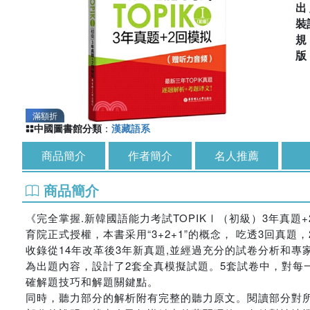
出
裝
滿額折
中國圖書館分類
：
漢藏語系
商品簡介
作者簡介
名人推薦
商品簡介
《完全掌握.新韓國語能力考試TOPIKⅠ（初級）3年真
育院正式授權，本書采用“3+2+1”的概念， 吃透3回真題，
收錄從14年改革後3年新真題,並經過充分的試卷分析和專
為出題內容，設計了2套全真模擬試題。5套試卷中，對每
確解題技巧和解題關鍵點。
同時，聽力部分的解析附有完整的聽力原文。閱讀部分對