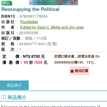
90折
Reoccupying the Political
ISBN13
：
9780367179304
出版社
：
Routledge
作者
：
Edited by Sara C. Motta and Jim Jose
出版日
：
2019/03/26
裝訂／頁數
：
精裝／110頁
規格
：
24.6cm*17.4cm (高/寬)
版次
：
1
定價
：NT$ 8700 元
若需訂購本書，請電洽客服 02-
優惠價
：
90
折
7830
元
25006600[分機130、131]。
無法訂購
商品簡介
商品簡介
Focusing on the increasing refusal and transgression of