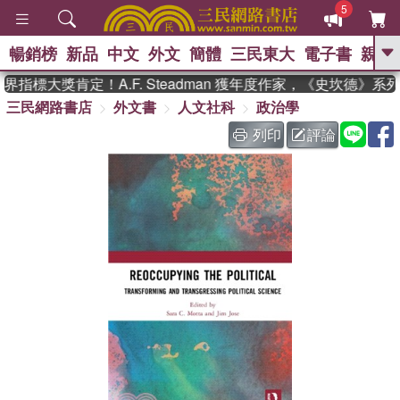
5
暢銷榜
新品
中文
外文
簡體
三民東大
電子書
親子
GO
指標大獎肯定！A.F. Steadman 獲年度作家，《史坎德》系
三民網路書店
外文書
人文社科
政治學
、
、
熱搜：
東野圭吾
The Odyssey
、
、
父親節
如果歷史是一群喵
暑期
列印
評論
、
、
推薦
國際布克獎 臺灣漫遊錄
方
、
、
念華
台灣的李登輝時代
數學女
、
孩：黎曼猜想
偉大的迷走神經