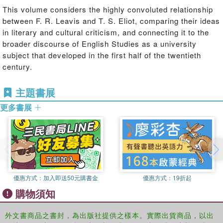
This volume considers the highly convoluted relationship
between F. R. Leavis and T. S. Eliot, comparing their ideas
in literary and cultural criticism, and connecting it to the
broader discourse of English Studies as a university
subject that developed in the first half of the twentieth
century.
主題書展
更多書展
優惠方式：
加入即送50元購書金
優惠方式：
19折起
購物須知
外文書商品之書封，為出版社提供之樣本。實際出貨商品，以出