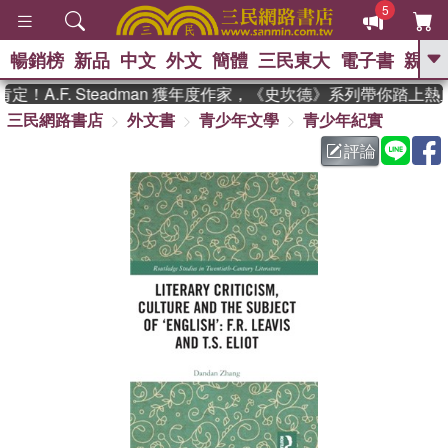
5
暢銷榜
新品
中文
外文
簡體
三民東大
電子書
親子
GO
！A.F. Steadman 獲年度作家，《史坎德》系列帶你踏上熱
三民網路書店
外文書
青少年文學
青少年紀實
、
熱搜：
東野圭吾
高希均教授回憶錄
、
、
、
The Odyssey
父親節
如果歷
評論
、
、
史是一群喵
暑期推薦
國際布克
、
、
獎 臺灣漫遊錄
方念華
台灣的李
、
、
登輝時代
數學女孩：黎曼猜想
偉大的迷走神經