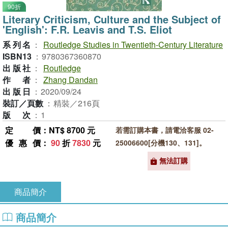
90折
Literary Criticism, Culture and the Subject of
'English': F.R. Leavis and T.S. Eliot
系列名
：
Routledge Studies in Twentieth-Century Literature
ISBN13
：
9780367360870
出版社
：
Routledge
作者
：
Zhang Dandan
出版日
：
2020/09/24
裝訂／頁數
：
精裝／216頁
版次
：
1
定價
：NT$ 8700 元
若需訂購本書，請電洽客服 02-
優惠價
：
90
折
7830
元
25006600[分機130、131]。
無法訂購
商品簡介
商品簡介